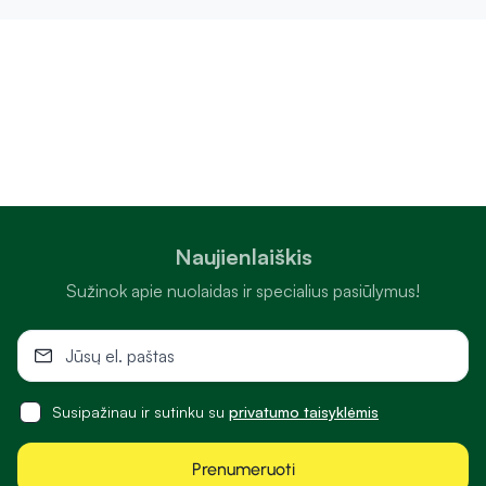
Naujienlaiškis
Sužinok apie nuolaidas ir specialius pasiūlymus!
Susipažinau ir sutinku su
privatumo taisyklėmis
Prenumeruoti