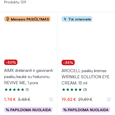
tekstūros ir greičiau įsigeria, o kremai intensyviau maitina
Produktų 129
odą. Reguliarus šių produktų naudojimas gali padėti išlaikyti
paakių odą elastingą, gaivią ir švytinčią.
Mėnesio PASIŪLYMAS
Tik internete
-50%
-35%
AIMX drėkinanti ir gaivinanti
AROCELL paakių kremas
paakių kaukė su hialuronu
WRINKLE SOLUTION EYE
REVIVE ME, 1 pora
CREAM, 15 ml
(1)
(3)
Įvertinimas 5.0 iš 5
Įvertinimas 5.0 iš 5
1,74 €
3,48 €
19,42 €
29,89 €
% PAPILDOMA NUOLAIDA
% PAPILDOMA NUOLAIDA