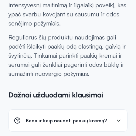
intensyvesnį maitinimą ir ilgalaikį poveikį, kas
ypač svarbu kovojant su sausumu ir odos
senėjimo požymiais.
Reguliarus šių produktų naudojimas gali
padėti išlaikyti paakių odą elastingą, gaivią ir
švytinčią. Tinkamai parinkti paakių kremai ir
serumai gali ženkliai pagerinti odos būklę ir
sumažinti nuovargio požymius.
Dažnai užduodami klausimai
Kada ir kaip naudoti paakių kremą?