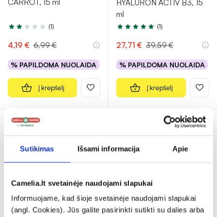
CARROT, 15 ml
HYALURON ACTIV B3, 15
ml
(1)
(1)
Įvertinimas 2.0 iš 5
Įvertinimas 5.0 iš 5
4,19 €
6,99 €
27,71 €
39,59 €
% PAPILDOMA NUOLAIDA
% PAPILDOMA NUOLAIDA
Į krepšelį
Į krepšelį
DOVANA
Tik internete
Sutikimas
Išsami informacija
Apie
Camelia.lt svetainėje naudojami slapukai
Informuojame, kad šioje svetainėje naudojami slapukai
-40%
1+1
(angl. Cookies). Jūs galite pasirinkti sutikti su dalies arba