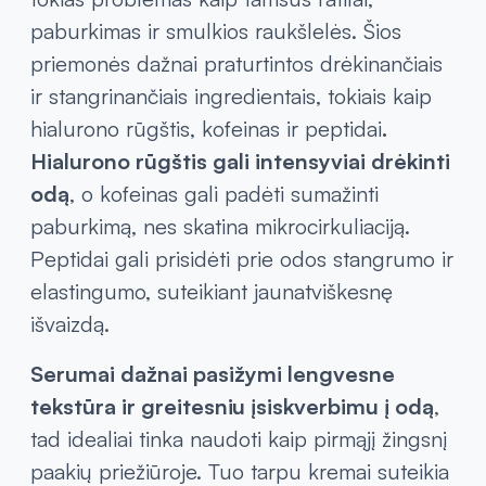
paburkimas ir smulkios raukšlelės. Šios
priemonės dažnai praturtintos drėkinančiais
ir stangrinančiais ingredientais, tokiais kaip
hialurono rūgštis, kofeinas ir peptidai
.
Hialurono rūgštis gali intensyviai drėkinti
odą
, o kofeinas gali padėti sumažinti
paburkimą, nes skatina mikrocirkuliaciją.
Peptidai gali prisidėti prie odos stangrumo ir
elastingumo, suteikiant jaunatviškesnę
išvaizdą.
Serumai dažnai pasižymi lengvesne
tekstūra ir greitesniu įsiskverbimu į odą
,
tad idealiai tinka naudoti kaip pirmąjį žingsnį
paakių priežiūroje. Tuo tarpu kremai suteikia