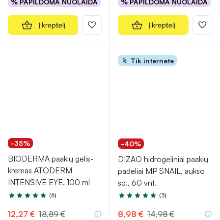
% PAPILDOMA NUOLAIDA
% PAPILDOMA NUOLAIDA
Į krepšelį
Į krepšelį
Tik internete
-35%
-40%
BIODERMA paakių gelis-
DIZAO hidrogeliniai paakių
kremas ATODERM
padeliai MP SNAIL, aukso
INTENSIVE EYE, 100 ml
sp., 60 vnt.
(6)
(3)
Įvertinimas 4.5 iš 5
Įvertinimas 5.0 iš 5
12,27 €
18,89 €
8,98 €
14,98 €