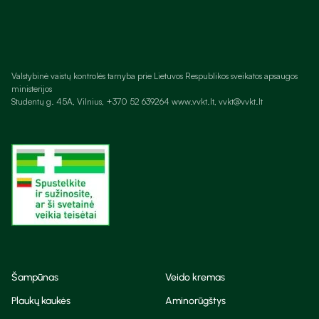
Valstybinė vaistų kontrolės tarnyba prie Lietuvos Respublikos sveikatos apsaugos
ministerijos
Studentų g. 45A, Vilnius, +370 52 639264 www.vvkt.lt, vvkt@vvkt.lt
Šampūnas
Veido kremas
Plaukų kaukės
Aminorūgštys