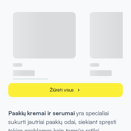
Žiūrėti visus
chevron_right
Paakių kremai ir serumai
yra specialiai
sukurti jautriai paakių odai, siekiant spręsti
tokias problemas kaip tamsūs ratilai,