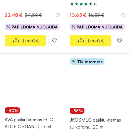
(1)
Įvertinimas 5.0 iš 5
22,48 €
34,59 €
10,65 €
16,39 €
% PAPILDOMA NUOLAIDA
% PAPILDOMA NUOLAIDA
Į krepšelį
Į krepšelį
Tik internete
-40%
-35%
AVA paakių kremas ECO
JKOSMEC paakių kremas
ALOE ORGANIC, 15 ml
su kofeinu, 20 ml