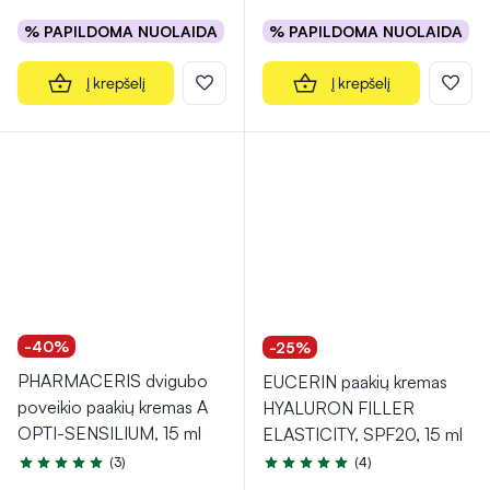
% PAPILDOMA NUOLAIDA
% PAPILDOMA NUOLAIDA
Į krepšelį
Į krepšelį
-40%
-25%
PHARMACERIS dvigubo
EUCERIN paakių kremas
poveikio paakių kremas A
HYALURON FILLER
OPTI-SENSILIUM, 15 ml
ELASTICITY, SPF20, 15 ml
(3)
(4)
Įvertinimas 5.0 iš 5
Įvertinimas 5.0 iš 5