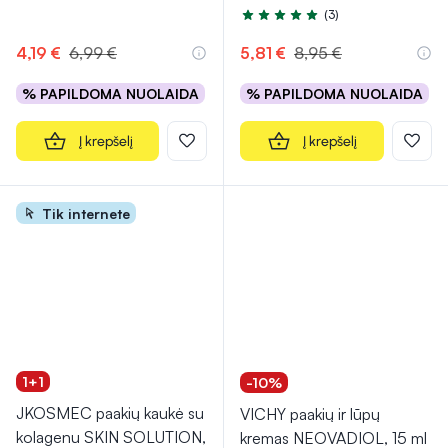
(3)
Įvertinimas 5.0 iš 5
4,19 €
6,99 €
5,81 €
8,95 €
% PAPILDOMA NUOLAIDA
% PAPILDOMA NUOLAIDA
Į krepšelį
Į krepšelį
Tik internete
1+1
-10%
JKOSMEC paakių kaukė su
VICHY paakių ir lūpų
kolagenu SKIN SOLUTION,
kremas NEOVADIOL, 15 ml