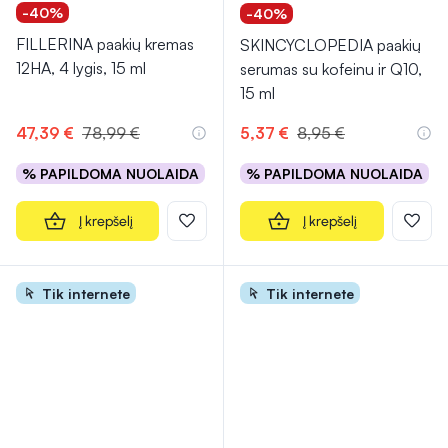
-40%
-40%
FILLERINA paakių kremas
SKINCYCLOPEDIA paakių
12HA, 4 lygis, 15 ml
serumas su kofeinu ir Q10,
15 ml
47,39 €
78,99 €
5,37 €
8,95 €
% PAPILDOMA NUOLAIDA
% PAPILDOMA NUOLAIDA
Į krepšelį
Į krepšelį
Tik internete
Tik internete