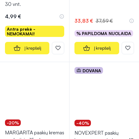
30 vnt.
4,99 €
33,83 €
37,59 €
Antra prekė -
% PAPILDOMA NUOLAIDA
NEMOKAMAI!
Į krepšelį
Į krepšelį
DOVANA
-20%
-40%
MARGARITA paakių kremas
NOVEXPERT paakių