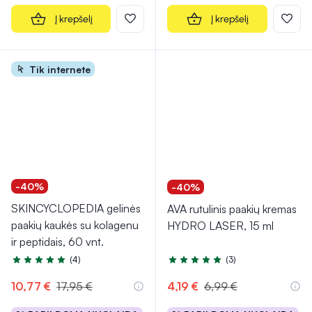
Į krepšelį
Į krepšelį
Tik internete
-40%
-40%
SKINCYCLOPEDIA gelinės
AVA rutulinis paakių kremas
paakių kaukės su kolagenu
HYDRO LASER, 15 ml
ir peptidais, 60 vnt.
(4)
(3)
Įvertinimas 4.8 iš 5
Įvertinimas 4.7 iš 5
10,77 €
17,95 €
4,19 €
6,99 €