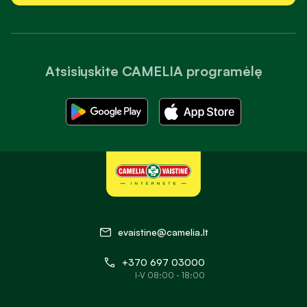
Atsisiųskite CAMELIA programėlę
evaistine@camelia.lt
+370 697 03000
I-V 08:00 - 18:00