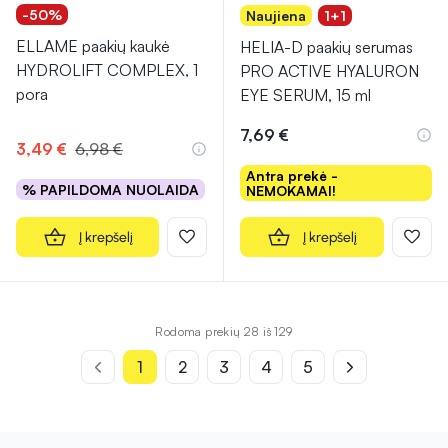
-50%
Naujiena
1+1
ELLAME paakių kaukė
HELIA-D paakių serumas
HYDROLIFT COMPLEX, 1
PRO ACTIVE HYALURON
pora
EYE SERUM, 15 ml
7,69 €
3,49 €
6,98 €
Antra prekė -
% PAPILDOMA NUOLAIDA
NEMOKAMAI!
Į krepšelį
Į krepšelį
Rodoma prekių 28 iš 129
1
2
3
4
5