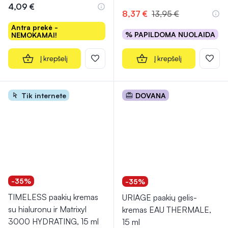
4,09 €
8,37 €
13,95 €
Antra prekė -
% PAPILDOMA NUOLAIDA
NEMOKAMAI!
Į krepšelį
Į krepšelį
Tik internete
DOVANA
-35%
-35%
TIMELESS paakių kremas
URIAGE paakių gelis-
su hialuronu ir Matrixyl
kremas EAU THERMALE,
3000 HYDRATING, 15 ml
15 ml