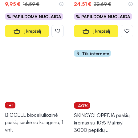
9,95 €
16,59 €
24,51 €
32,69 €
% PAPILDOMA NUOLAIDA
% PAPILDOMA NUOLAIDA
Į krepšelį
Į krepšelį
Tik internete
1+1
-40%
BIOCELL bioceliuliozinė
SKINCYCLOPEDIA paakių
paakių kaukė su kolagenu, 1
kremas su 10% Matrixyl
vnt.
3000 peptidų
...