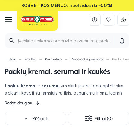
KOSMETIKOS MĖNUO: nuolaidos iki -50%!
Įveskite ieškomo produkto pavadinimą, prekės ženklą ir 
Titulinis
Pradžia
Kosmetika
Veido odos priežiūrai
Paakių kremai
Paakių kremai, serumai ir kaukės
Paakių kremai
ir
serumai
yra skirti jautriai odai aplink akis,
siekiant kovoti su tamsiais ratilais, paburkimu ir smulkiomis
raukšlelėmis. Šios priemonės yra dažnai praturtintos
Rodyti daugiau
drėkinančiais ir stangrinančiais ingredientais, tokiais kaip
hialurono rūgštis, kofeinas ar peptidai, kurie
gali padėti
expand_more
Rūšiuoti
Filtrai (0)
sumažinti nuovargio požymius
ir
suteikti
jaunatviškesnę išvaizdą.
Serumai dažnai yra lengvesnės