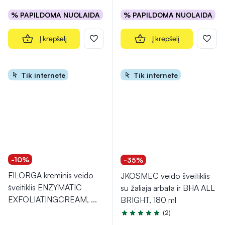
% PAPILDOMA NUOLAIDA
% PAPILDOMA NUOLAIDA
Į krepšelį
Į krepšelį
Tik internete
Tik internete
-10%
-35%
FILORGA kreminis veido
JKOSMEC veido šveitiklis
šveitiklis ENZYMATIC
su žaliaja arbata ir BHA ALL
EXFOLIATINGCREAM,
...
BRIGHT, 180 ml
(2)
Įvertinimas 5.0 iš 5