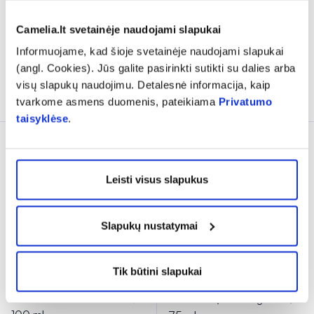
OXYGEN PEEL, 150 ml
(1)
Įvertinimas 5.0 iš 5
11,47 €
16,39 €
31,67 €
35,19 €
Camelia.lt svetainėje naudojami slapukai
Informuojame, kad šioje svetainėje naudojami slapukai
% PAPILDOMA NUOLAIDA
% PAPILDOMA NUOLAIDA
(angl. Cookies). Jūs galite pasirinkti sutikti su dalies arba
visų slapukų naudojimu. Detalesnė informacija, kaip
Į krepšelį
Į krepšelį
tvarkome asmens duomenis, pateikiama
Privatumo
taisyklėse
.
Tik internete
Leisti visus slapukus
Slapukų nustatymai
-30%
-10%
Tik būtini slapukai
DERMALOTANA
Q+A gelinis veido šveitiklis
mineralinis veido šveitiklis,
su obuolių AHA rūgštimis,