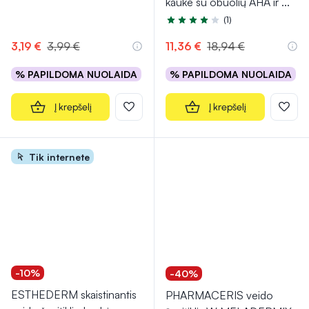
kaukė su obuolių AHA ir
...
(1)
Įvertinimas 4.0 iš 5
3,19 €
3,99 €
11,36 €
18,94 €
% PAPILDOMA NUOLAIDA
% PAPILDOMA NUOLAIDA
Į krepšelį
Į krepšelį
Tik internete
-10%
-40%
ESTHEDERM skaistinantis
PHARMACERIS veido