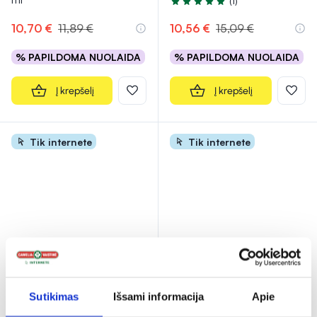
(1)
Įvertinimas 5.0 iš 5
10,70 €
11,89 €
10,56 €
15,09 €
% PAPILDOMA NUOLAIDA
% PAPILDOMA NUOLAIDA
Į krepšelį
Į krepšelį
Tik internete
Tik internete
-30%
-10%
NOREVA veido šveitiklis
FILORGA veido
Sutikimas
Išsami informacija
Apie
AQUAREVA, 75 ml
mikropilingas su deguonimi