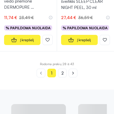
veido priemonė
šveitiklis SLEEP CLEAR
DERMOPURE
...
NIGHT PEEL, 30 ml
11,74 €
23,49 €
27,44 €
36,59 €
% PAPILDOMA NUOLAIDA
% PAPILDOMA NUOLAIDA
Į krepšelį
Į krepšelį
Rodoma prekių 28 iš 43
1
2