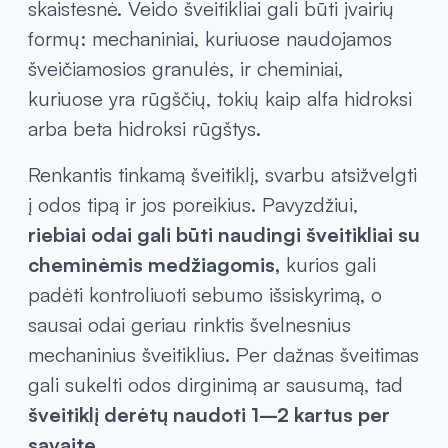
skaistesnė. Veido šveitikliai gali būti įvairių
formų: mechaniniai, kuriuose naudojamos
šveičiamosios granulės, ir cheminiai,
kuriuose yra rūgščių, tokių kaip alfa hidroksi
arba beta hidroksi rūgštys.
Renkantis tinkamą šveitiklį, svarbu atsižvelgti
į odos tipą ir jos poreikius. Pavyzdžiui,
riebiai odai gali būti naudingi šveitikliai su
cheminėmis medžiagomis,
kurios gali
padėti kontroliuoti sebumo išsiskyrimą, o
sausai odai geriau rinktis švelnesnius
mechaninius šveitiklius. Per dažnas šveitimas
gali sukelti odos dirginimą ar sausumą, tad
šveitiklį derėtų naudoti 1–2 kartus per
savaitę.