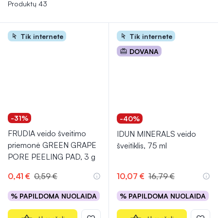
odos tipą ir poreikius, nes per dažnas šveitimas gali sukelti
Produktų 43
dirginimą ar sausumą.
Tik internete
Tik internete
DOVANA
-31%
-40%
FRUDIA veido šveitimo
IDUN MINERALS veido
priemonė GREEN GRAPE
šveitiklis, 75 ml
PORE PEELING PAD, 3 g
0,41 €
0,59 €
10,07 €
16,79 €
% PAPILDOMA NUOLAIDA
% PAPILDOMA NUOLAIDA