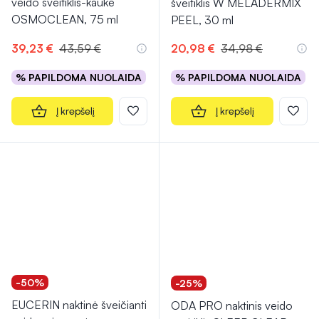
veido šveitiklis-kaukė
šveitiklis W MELADERMIX
OSMOCLEAN, 75 ml
PEEL, 30 ml
39,23 €
43,59 €
20,98 €
34,98 €
% PAPILDOMA NUOLAIDA
% PAPILDOMA NUOLAIDA
Į krepšelį
Į krepšelį
-50%
-25%
EUCERIN naktinė šveičianti
ODA PRO naktinis veido