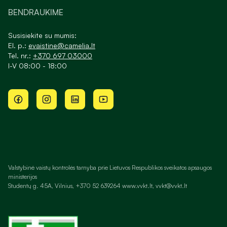
BENDRAUKIME
Susisiekite su mumis:
El. p.:
evaistine@camelia.lt
Tel. nr.:
+370 697 03000
I-V 08:00 - 18:00
Valstybinė vaistų kontrolės tarnyba prie Lietuvos Respublikos sveikatos apsaugos
ministerijos
Studentų g. 45A, Vilnius, +370 52 639264 www.vvkt.lt, vvkt@vvkt.lt