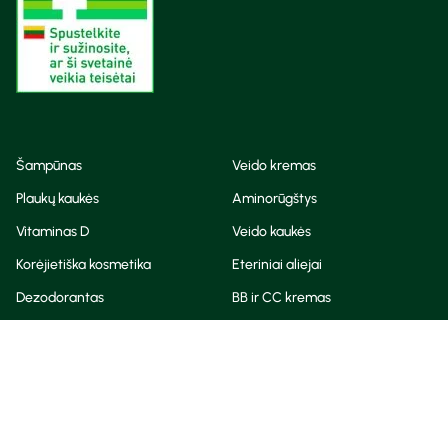
Šampūnas
Veido kremas
Plaukų kaukės
Aminorūgštys
Vitaminas D
Veido kaukės
Korėjietiška kosmetika
Eteriniai aliejai
Dezodorantas
BB ir CC kremas
Visos teisės saugomos
Privatumo taisyklės
Slapukų politika
© Camelia 2026