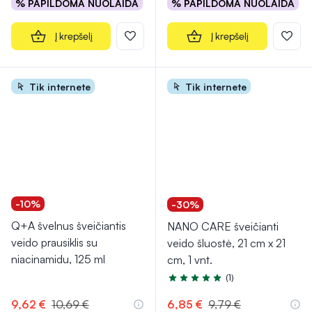
% PAPILDOMA NUOLAIDA
% PAPILDOMA NUOLAIDA
Į krepšelį
Į krepšelį
Tik internete
Tik internete
-10%
-30%
Q+A švelnus šveičiantis
NANO CARE šveičianti
veido prausiklis su
veido šluostė, 21 cm x 21
niacinamidu, 125 ml
cm, 1 vnt.
(1)
Įvertinimas 5.0 iš 5
9,62 €
10,69 €
6,85 €
9,79 €