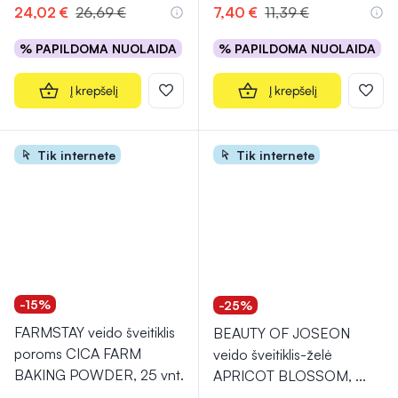
24,02 €
26,69 €
7,40 €
11,39 €
% PAPILDOMA NUOLAIDA
% PAPILDOMA NUOLAIDA
Į krepšelį
Į krepšelį
Tik internete
Tik internete
-15%
-25%
FARMSTAY veido šveitiklis
BEAUTY OF JOSEON
poroms CICA FARM
veido šveitiklis-želė
BAKING POWDER, 25 vnt.
APRICOT BLOSSOM,
...