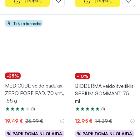
Į krepšelį
Į krepšelį
Tik internete
-25%
-10%
MEDICUBE veido padukai
BIODERMA veido šveitiklis
ZERO PORE PAD, 70 vnt.,
SEBIUM GOMMANT, 75
155 g
ml
(1)
(1)
Įvertinimas 4.0 iš 5
Įvertinimas 5.0 iš 5
19,49 €
25,99 €
12,95 €
14,39 €
% PAPILDOMA NUOLAIDA
% PAPILDOMA NUOLAIDA