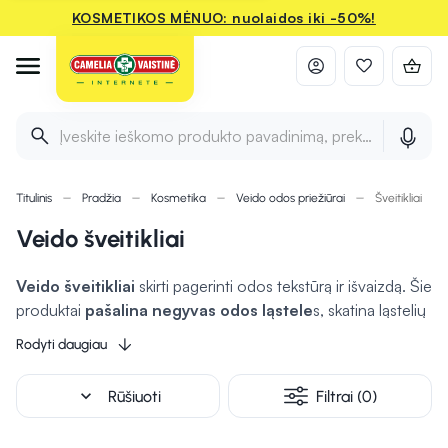
KOSMETIKOS MĖNUO: nuolaidos iki -50%!
Įveskite ieškomo produkto pavadinimą, prekės ženklą ir 
Titulinis
Pradžia
Kosmetika
Veido odos priežiūrai
Šveitikliai
Veido šveitikliai
Veido šveitikliai
skirti pagerinti odos tekstūrą ir išvaizdą. Šie
produktai
pašalina negyvas odos ląstele
s, skatina ląstelių
atsinaujinimą ir gali padėti užkirsti kelią porų užsikimšimui, tad
Rodyti daugiau
oda tampa lygesnė ir skaistesnė. Veido šveitikliai gali būti
įvairių formų, įskaitant mechaninius (su šveičiamosiomis
expand_more
Rūšiuoti
Filtrai (0)
granulėmis) ir cheminius (su rūgštimis, pavyzdžiui, alfa
hidroksi). Svarbu pasirinkti tinkamą šveitiklį, atsižvelgiant į