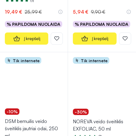
(1)
Įvertinimas 5.0 iš 5
19,49 €
25,99 €
5,94 €
9,90 €
% PAPILDOMA NUOLAIDA
% PAPILDOMA NUOLAIDA
Į krepšelį
Į krepšelį
Tik internete
Tik internete
-10%
-30%
DSM bemuilis veido
NOREVA veido šveitiklis
šveitiklis jautriai odai, 250
EXFOLIAC, 50 ml
ml