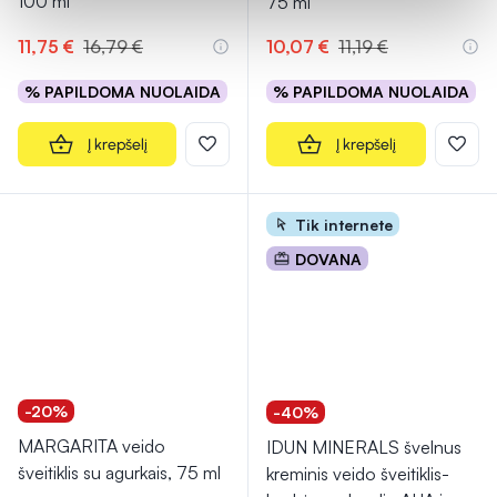
100 ml
75 ml
11,75 €
16,79 €
10,07 €
11,19 €
% PAPILDOMA NUOLAIDA
% PAPILDOMA NUOLAIDA
Į krepšelį
Į krepšelį
Tik internete
DOVANA
-20%
-40%
MARGARITA veido
IDUN MINERALS švelnus
šveitiklis su agurkais, 75 ml
kreminis veido šveitiklis-