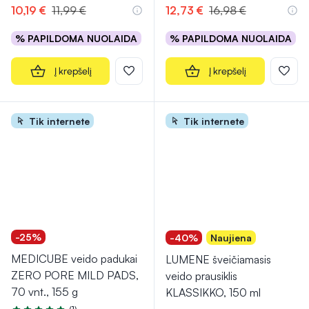
10,19 €
11,99 €
12,73 €
16,98 €
% PAPILDOMA NUOLAIDA
% PAPILDOMA NUOLAIDA
Į krepšelį
Į krepšelį
Tik internete
Tik internete
-25%
-40%
Naujiena
MEDICUBE veido padukai
LUMENE šveičiamasis
ZERO PORE MILD PADS,
veido prausiklis
70 vnt., 155 g
KLASSIKKO, 150 ml