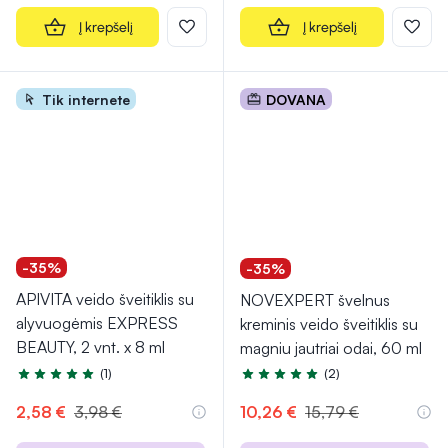
Į krepšelį
Į krepšelį
Tik internete
DOVANA
-35%
-35%
APIVITA veido šveitiklis su
NOVEXPERT švelnus
alyvuogėmis EXPRESS
kreminis veido šveitiklis su
BEAUTY, 2 vnt. x 8 ml
magniu jautriai odai, 60 ml
(1)
(2)
Įvertinimas 5.0 iš 5
Įvertinimas 5.0 iš 5
2,58 €
3,98 €
10,26 €
15,79 €