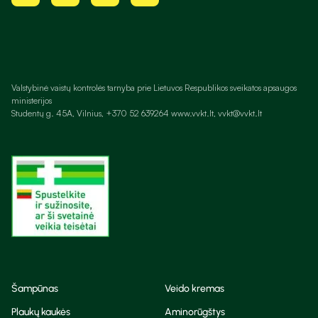
Valstybinė vaistų kontrolės tarnyba prie Lietuvos Respublikos sveikatos apsaugos
ministerijos
Studentų g. 45A, Vilnius, +370 52 639264 www.vvkt.lt, vvkt@vvkt.lt
Šampūnas
Veido kremas
Plaukų kaukės
Aminorūgštys