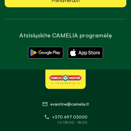
Prenumeruoti
Atsisiųskite CAMELIA programėlę
evaistine@camelia.lt
+370 697 03000
I-V 08:00 - 18:00