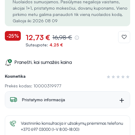
Nuolaidos sumuojamos. Pasiūlymas negalioja vaistams,
akcijai 1+1, pristatymo mokesčiui, dovanų kuponams. Vieno
pirkimo metu galima panaudoti tik vieną nuolaidos kodą.
Galioja iki 2026 08 09
-25%
12,73 €
16,98 €
Sutaupote:
4,25 €
Pranešti, kai sumažės kaina
Kosmetika
Įvertinimas 0 i
Prekės kodas: 10000319977
Pristatymo informacija
Vaistininko konsultacija ir užsakymų priėmimas telefonu
+370 697 03000 (I-V 8:00-18:00)