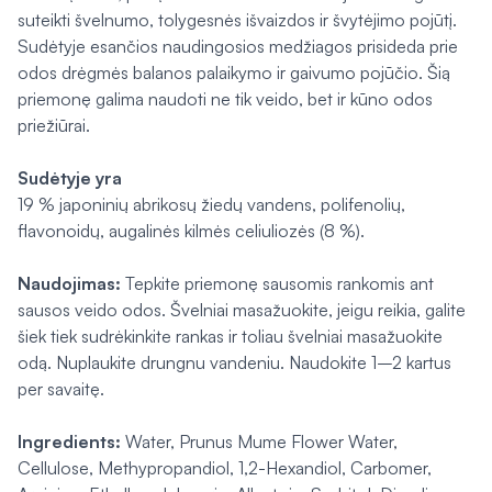
suteikti švelnumo, tolygesnės išvaizdos ir švytėjimo pojūtį.
Sudėtyje esančios naudingosios medžiagos prisideda prie
odos drėgmės balanos palaikymo ir gaivumo pojūčio. Šią
priemonę galima naudoti ne tik veido, bet ir kūno odos
priežiūrai.
Sudėtyje yra
19 % japoninių abrikosų žiedų vandens, polifenolių,
flavonoidų, augalinės kilmės celiuliozės (8 %).
Naudojimas:
Tepkite priemonę sausomis rankomis ant
sausos veido odos. Švelniai masažuokite, jeigu reikia, galite
šiek tiek sudrėkinkite rankas ir toliau švelniai masažuokite
odą. Nuplaukite drungnu vandeniu. Naudokite 1–2 kartus
per savaitę.
Ingredients:
Water, Prunus Mume Flower Water,
Cellulose, Methypropandiol, 1,2-Hexandiol, Carbomer,