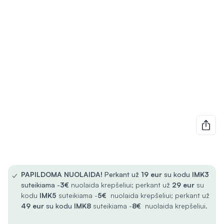
✓
PAPILDOMA NUOLAIDA!
Perkant už
19 eur
su kodu
IMK3
suteikiama -
3€
nuolaida krepšeliui; perkant už
29 eur
su
kodu
IMK5
suteikiama -
5€
nuolaida krepšeliui; perkant už
49 eur
su kodu
IMK8
suteikiama -
8€
nuolaida krepšeliui.