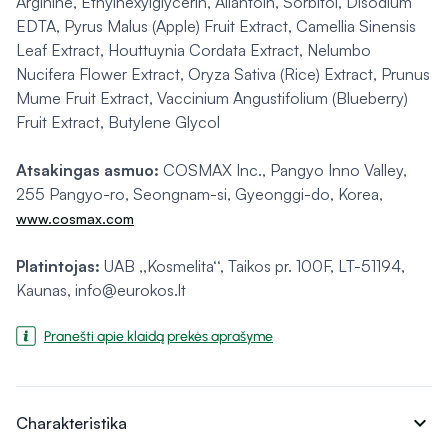
Arginine, Ethylhexylglycerin, Allantoin, Sorbitol, Disodium
EDTA, Pyrus Malus (Apple) Fruit Extract, Camellia Sinensis
Leaf Extract, Houttuynia Cordata Extract, Nelumbo
Nucifera Flower Extract, Oryza Sativa (Rice) Extract, Prunus
Mume Fruit Extract, Vaccinium Angustifolium (Blueberry)
Fruit Extract, Butylene Glycol
Atsakingas asmuo:
COSMAX Inc., Pangyo Inno Valley,
255 Pangyo-ro, Seongnam-si, Gyeonggi-do, Korea,
www.cosmax.com
Platintojas:
UAB ,,Kosmelita‘‘, Taikos pr. 100F, LT-51194,
Kaunas, info@eurokos.lt
Pranešti apie klaidą prekės aprašyme
expand_more
Charakteristika