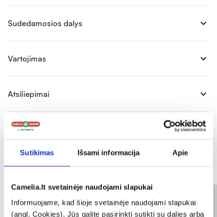
expand_more
Sudedamosios dalys
expand_more
Vartojimas
expand_more
Atsiliepimai
Sutikimas
Išsami informacija
Apie
Panašios prekės
Camelia.lt svetainėje naudojami slapukai
Informuojame, kad šioje svetainėje naudojami slapukai
(angl. Cookies). Jūs galite pasirinkti sutikti su dalies arba