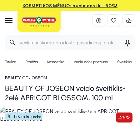
KOSMETIKOS MĖNUO: nuolaidos iki -50%!
Įveskite ieškomo produkto pavadinimą, prekės ženklą ir 
Titulinis
Pradžia
Kosmetika
Veido odos priežiūrai
Šveitikliai
BEAUTY OF JOSEON
BEAUTY OF JOSEON veido šveitiklis-
želė APRICOT BLOSSOM, 100 ml
Tik internete
-25%