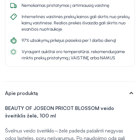
Nemokamas pristatymas į artimiausią vaistinę
Internetinės vaistinės prekių kainos gali skirtis nuo prekių
kainų vaistinėse. Realios prekės išvaizda gali skirtis nuo
esančios nuotraukoje
97% užsakymų pirkėjus pasiekia per 1 darbo dieną!
Vyraujant aukštai oro temperatūrai, rekomenduojame
rinktis prekių pristatymą į VAISTINĘ arba NAMUS
expand_more
Apie produktą
BEAUTY OF JOSEON PRICOT BLOSSOM veido
šveitiklis želė, 100 ml
Švelnus veido šveitiklis–želė padeda pašalinti negyvas
odos ląsteles, porų nešvarumus. Po naudojimo oda gali