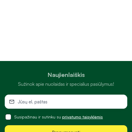
Naujienlaiškis
Sužinok apie nuolaidas ir specialius pasiūlymus!
Susipažinau ir sutinku su
privatumo taisyklėmis