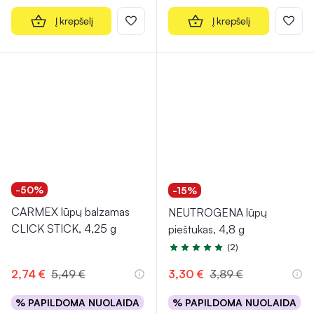
Į krepšelį
Į krepšelį
-50%
-15%
CARMEX lūpų balzamas
NEUTROGENA lūpų
CLICK STICK, 4,25 g
pieštukas, 4,8 g
(2)
Įvertinimas 5.0 iš 5
2,74 €
5,49 €
3,30 €
3,89 €
% PAPILDOMA NUOLAIDA
% PAPILDOMA NUOLAIDA