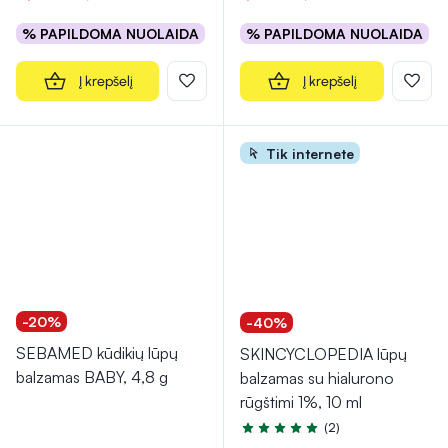
% PAPILDOMA NUOLAIDA
% PAPILDOMA NUOLAIDA
Į krepšelį
Į krepšelį
Tik internete
-20%
-40%
SEBAMED kūdikių lūpų
SKINCYCLOPEDIA lūpų
balzamas BABY, 4,8 g
balzamas su hialurono
rūgštimi 1%, 10 ml
(2)
Įvertinimas 4.5 iš 5