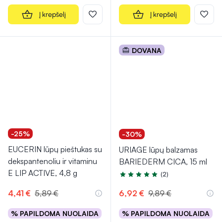
Į krepšelį
Į krepšelį
DOVANA
-25%
-30%
EUCERIN lūpų pieštukas su
URIAGE lūpų balzamas
dekspantenoliu ir vitaminu
BARIEDERM CICA, 15 ml
E LIP ACTIVE, 4,8 g
(2)
Įvertinimas 5.0 iš 5
4,41 €
5,89 €
6,92 €
9,89 €
% PAPILDOMA NUOLAIDA
% PAPILDOMA NUOLAIDA