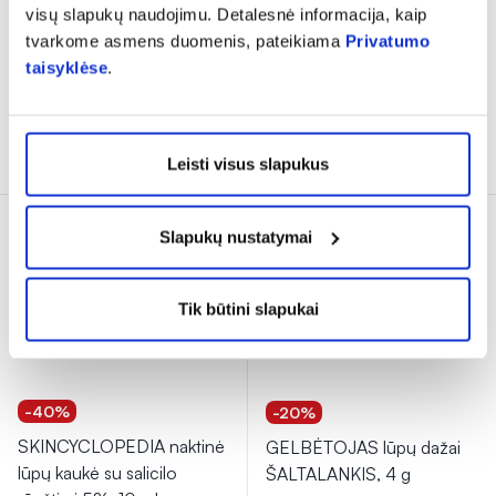
5 g
(1)
visų slapukų naudojimu. Detalesnė informacija, kaip
Įvertinimas 5.0 iš 5
tvarkome asmens duomenis, pateikiama
Privatumo
2,91 €
4,49 €
8,00 €
8,89 €
taisyklėse
.
% PAPILDOMA NUOLAIDA
% PAPILDOMA NUOLAIDA
Į krepšelį
Į krepšelį
Leisti visus slapukus
Tik internete
Tik internete
Slapukų nustatymai
Tik būtini slapukai
-40%
-20%
SKINCYCLOPEDIA naktinė
GELBĖTOJAS lūpų dažai
lūpų kaukė su salicilo
ŠALTALANKIS, 4 g