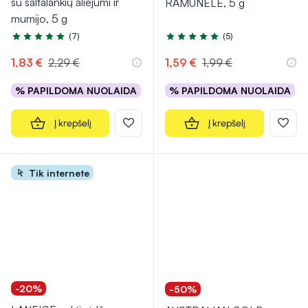
su šaltalankių aliejumi ir
RAMUNĖLĖ, 5 g
mumijo, 5 g
(7)
(5)
Įvertinimas 5.0 iš 5
Įvertinimas 4.8 iš 5
1,83 €
2,29 €
1,59 €
1,99 €
% PAPILDOMA NUOLAIDA
% PAPILDOMA NUOLAIDA
Į krepšelį
Į krepšelį
Tik internete
-20%
-50%