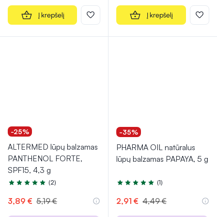
Į krepšelį
Į krepšelį
-25%
-35%
ALTERMED lūpų balzamas
PHARMA OIL natūralus
PANTHENOL FORTE,
lūpų balzamas PAPAYA, 5 g
SPF15, 4,3 g
(2)
(1)
Įvertinimas 5.0 iš 5
Įvertinimas 5.0 iš 5
3,89 €
5,19 €
2,91 €
4,49 €