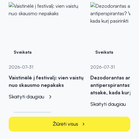
Sveikata
Sveikata
2026-07-31
2026-07-31
Vaistinėlė į festivalį: vien vaistų
Dezodorantas ar
nuo skausmo nepakaks
antiperspirantas? Va
atsakė, kada kurį pas
Skaityti daugiau
Skaityti daugiau
Žiūrėti visus
chevron_right