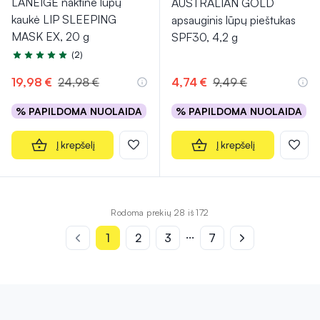
LANEIGE naktinė lūpų
AUSTRALIAN GOLD
kaukė LIP SLEEPING
apsauginis lūpų pieštukas
MASK EX, 20 g
SPF30, 4,2 g
(2)
Įvertinimas 5.0 iš 5
19,98 €
24,98 €
4,74 €
9,49 €
% PAPILDOMA NUOLAIDA
% PAPILDOMA NUOLAIDA
Į krepšelį
Į krepšelį
Rodoma prekių 28 iš 172
...
1
2
3
7