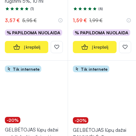
rūgštimi 5%, 10 ml
(1)
(6)
Įvertinimas 5.0 iš 5
Įvertinimas 4.8 iš 5
3,57 €
5,95 €
1,59 €
1,99 €
% PAPILDOMA NUOLAIDA
% PAPILDOMA NUOLAIDA
Į krepšelį
Į krepšelį
Tik internete
Tik internete
-20%
-20%
GELBĖTOJAS lūpų dažai
GELBĖTOJAS lūpų dažai