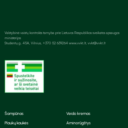
Valstybinė vaistų kontrolės tarnyba prie Lietuvos Respublikos sveikatos apsaugos
ministerijos
Studentų g. 45A, Vilnius, +370 52 639264 www.vvkt.lt, vvkt@vvkt.lt
Šampūnas
Veido kremas
Plaukų kaukės
Aminorūgštys