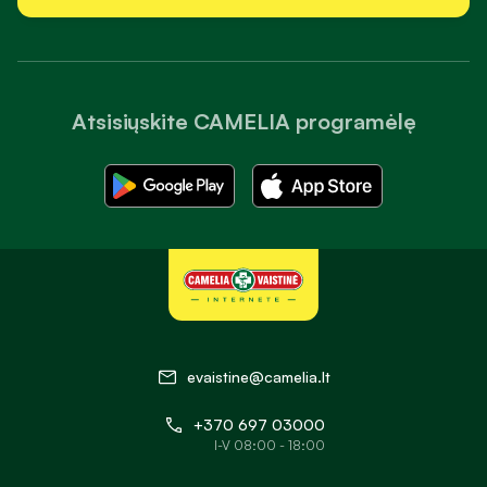
Atsisiųskite CAMELIA programėlę
evaistine@camelia.lt
+370 697 03000
I-V 08:00 - 18:00