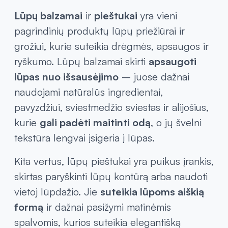
Lūpų balzamai
ir
pieštukai
yra vieni
pagrindinių produktų lūpų priežiūrai ir
grožiui, kurie suteikia drėgmės, apsaugos ir
ryškumo. Lūpų balzamai skirti
apsaugoti
lūpas nuo išsausėjimo
– juose dažnai
naudojami natūralūs ingredientai,
pavyzdžiui, sviestmedžio sviestas ir alijošius,
kurie
gali padėti maitinti odą
, o jų švelni
tekstūra lengvai įsigeria į lūpas.
Kita vertus, lūpų pieštukai yra puikus įrankis,
skirtas paryškinti lūpų kontūrą arba naudoti
vietoj lūpdažio. Jie
suteikia lūpoms aiškią
formą
ir dažnai pasižymi matinėmis
spalvomis, kurios suteikia elegantišką