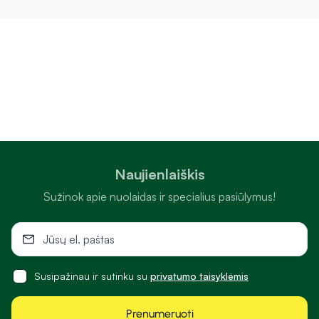
Naujienlaiškis
Sužinok apie nuolaidas ir specialius pasiūlymus!
Susipažinau ir sutinku su
privatumo taisyklėmis
Prenumeruoti