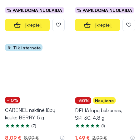
% PAPILDOMA NUOLAIDA
% PAPILDOMA NUOLAIDA
Į krepšelį
Į krepšelį
Tik internete
-10%
-50%
Naujiena
CARENEL naktinė lūpų
DELIA lūpų balzamas,
kaukė BERRY, 5 g
SPF30, 4,8 g
(7)
(1)
Įvertinimas 5.0 iš 5
Įvertinimas 5.0 iš 5
8,09 €
8,99 €
1,49 €
2,99 €