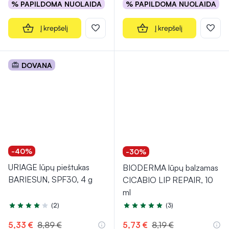
% PAPILDOMA NUOLAIDA
% PAPILDOMA NUOLAIDA
Į krepšelį
Į krepšelį
DOVANA
-40%
-30%
URIAGE lūpų pieštukas
BIODERMA lūpų balzamas
BARIESUN, SPF30, 4 g
CICABIO LIP REPAIR, 10
ml
(2)
(3)
Įvertinimas 3.5 iš 5
Įvertinimas 5.0 iš 5
5,33 €
8,89 €
5,73 €
8,19 €