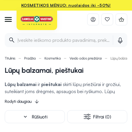
KOSMETIKOS MĖNUO: nuolaidos iki -50%!
Įveskite ieškomo produkto pavadinimą, prekės ženklą ir 
Titulinis
Pradžia
Kosmetika
Veido odos priežiūrai
Lūpų balzamai
Lūpų balzamai, pieštukai
Lūpų balzamai
ir
pieštukai
skirti lūpų priežiūrai ir grožiui,
suteikiant joms drėgmės, apsaugos bei ryškumo. Lūpų
balzamai saugo lūpas nuo išsausėjimo ir drėkina, o tokie
Rodyti daugiau
natūralūs ingredientai, kaip sviestmedžio sviestas ar alavijas,
rūpinasi odos maitinimu. Lūpų pieštukai yra naudojami
expand_more
Rūšiuoti
Filtrai (0)
paryškinti lūpų kontūrą
arba naudoti vietoj lūpdažio,
suteikiant joms aiškią formą ir dažnai matinę spalvą. Lūpų