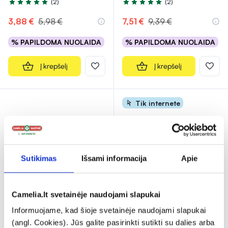
(2)
(2)
Įvertinimas 5.0 iš 5
Įvertinimas 5.0 iš 5
3,88 €
5,98 €
7,51 €
9,39 €
% PAPILDOMA NUOLAIDA
% PAPILDOMA NUOLAIDA
Į krepšelį
Į krepšelį
Tik internete
Sutikimas
Išsami informacija
Apie
-35%
-10%
Camelia.lt svetainėje naudojami slapukai
PHARMA OIL natūralus
LANSINOH lanolio
Informuojame, kad šioje svetainėje naudojami slapukai
lūpų balzamas COCONUT,
balzamas lūpoms, 7 g
(angl. Cookies). Jūs galite pasirinkti sutikti su dalies arba