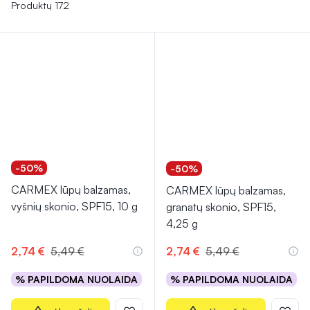
balzamai ir pieštukai užtikrins, kad
lūpų dažai išliktų ilgiau
,
Produktų 172
o lūpos atrodytų tvarkingai visą dieną.
-50%
-50%
CARMEX lūpų balzamas,
CARMEX lūpų balzamas,
vyšnių skonio, SPF15, 10 g
granatų skonio, SPF15,
4,25 g
2,74 €
5,49 €
2,74 €
5,49 €
% PAPILDOMA NUOLAIDA
% PAPILDOMA NUOLAIDA