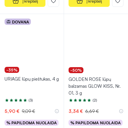
Į krepšelį
Į krepšelį
DOVANA
-35%
-50%
URIAGE lūpų pieštukas, 4 g
GOLDEN ROSE lūpų
balzamas GLOW KISS, Nr.
01, 3 g
(3)
(2)
Įvertinimas 5.0 iš 5
Įvertinimas 4.5 iš 5
5,90 €
9,09 €
3,34 €
6,69 €
% PAPILDOMA NUOLAIDA
% PAPILDOMA NUOLAIDA