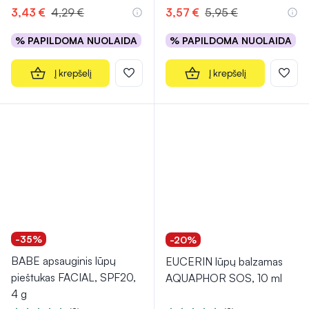
3,43 €
4,29 €
3,57 €
5,95 €
% PAPILDOMA NUOLAIDA
% PAPILDOMA NUOLAIDA
Į krepšelį
Į krepšelį
-35%
-20%
BABE apsauginis lūpų
EUCERIN lūpų balzamas
pieštukas FACIAL, SPF20,
AQUAPHOR SOS, 10 ml
4 g