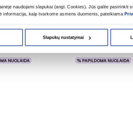
inėje naudojami slapukai (angl. Cookies). Jūs galite pasirinkti su
-25%
ė informacija, kaip tvarkome asmens duomenis, pateikiama
Pri
mpūnas dažytiems
ALPECIN šampūnas su kof
BIO COLOR PROTECT, 200
EDITION, 250 ml
(1)
Slapukų nustatymai
L
Įvertinimas 5.0 iš 5
9,89 €
,99 €
13,19 €
OMA NUOLAIDA
% PAPILDOMA NUOLAIDA
Į krepšelį
Į krepšelį