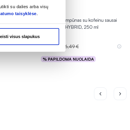
tikti su dalies arba visų
-25%
vatumo taisyklėse
.
einu BLACK
ALPECIN šampūnas su kofeinu sausai
galvos odai HYBRID, 250 ml
eisti visus slapukus
12,36 €
16,49 €
% PAPILDOMA NUOLAIDA
Į krepšelį