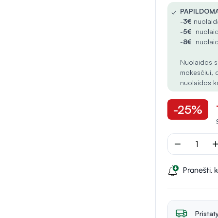
✓
PAPILDOMA
-
3€
nuolaida
-
5€
nuolaid
-
8€
nuolaid
Nuolaidos s
mokesčiui, 
nuolaidos k
-25%
remove
ad
Pranešti, 
Pristat