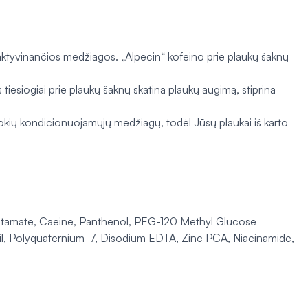
aktyvinančios medžiagos. „Alpecin“ kofeino prie plaukų šaknų
iesiogiai prie plaukų šaknų skatina plaukų augimą, stiprina
kių kondicionuojamųjų medžiagų, todėl Jūsų plaukai iš karto
lutamate, Ca­eine, Panthenol, PEG-120 Methyl Glucose
il, Polyquaternium-7, Disodium EDTA, Zinc PCA, Niacinamide,