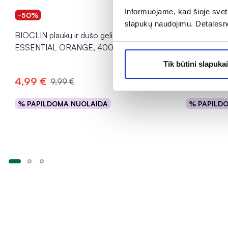
Informuojame, kad šioje sveta
-50%
-50%
slapukų naudojimu. Detalesn
BIOCLIN plaukų ir dušo gelis BIO
BIOCLIN ša
ESSENTIAL ORANGE, 400 ml
plaukams 
ml
Tik būtini slapukai
4,99 €
3,99 €
9,99 €
7
% PAPILDOMA NUOLAIDA
% PAPILD
Į krepšelį