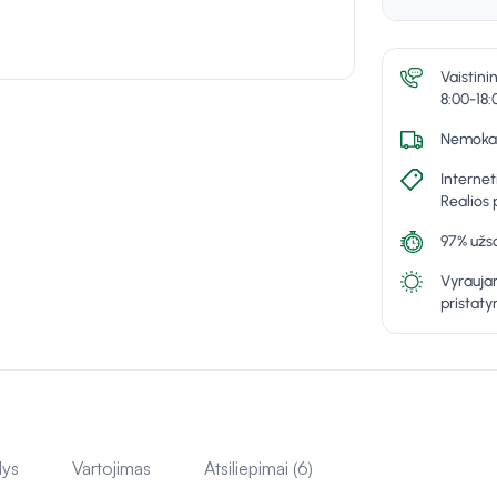
Vaistini
8:00-18:
Nemokam
Internet
Realios 
97% užsa
Vyraujan
pristat
lys
Vartojimas
Atsiliepimai (6)