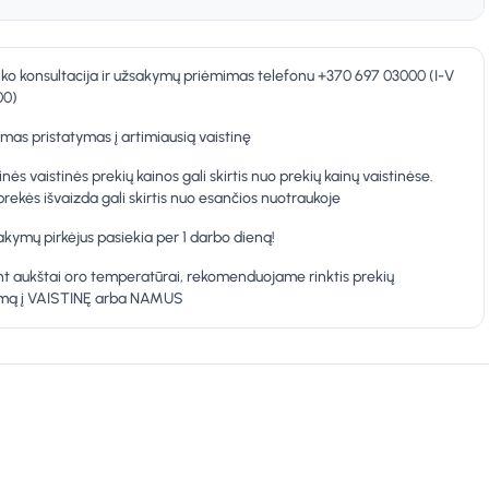
nko konsultacija ir užsakymų priėmimas telefonu +370 697 03000 (I-V
00)
as pristatymas į artimiausią vaistinę
inės vaistinės prekių kainos gali skirtis nuo prekių kainų vaistinėse.
prekės išvaizda gali skirtis nuo esančios nuotraukoje
kymų pirkėjus pasiekia per 1 darbo dieną!
t aukštai oro temperatūrai, rekomenduojame rinktis prekių
ymą į VAISTINĘ arba NAMUS