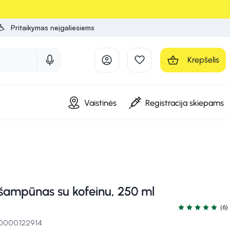
Pritaikymas neįgaliesiems
Krepšelis
Vaistinės
Registracija skiepams
šampūnas su kofeinu, 250 ml
(6)
Įvertinimas 5.0 
 10000122914