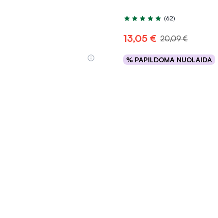
(62)
Įvertinimas 5.0 iš 5
13,05 €
20,09 €
% PAPILDOMA NUOLAIDA
Į krepšelį
Į krepšelį