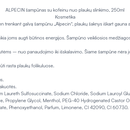
ALPECIN šampūnas su kofeinu nuo plaukų slinkimo, 250ml
Kosmetika
en trenkant galvą šampūnu „Alpecin“, plaukų šaknys iškart gauna 
kia joms augti būtinos energijos. Šampūno veikliosios medžiagos t
nutėms – nuo panaudojimo iki išskalavimo. Šiame šampūne nėra jo
ti rasta plaukų folikuluose.
s.
pakuotės.
ium Laureth Sulfosuccinate, Sodium Chloride, Sodium Lauroyl G
rate, Propylene Glycol, Menthol, PEG-40 Hydrogenated Castor O
oate, Phenoxyethanol, Parfum, Limonene, CI 42090, CI 60730.