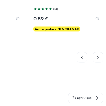
(14)
Įvertinimas 5.0 iš 5
0,89 €
Antra prekė - NEMOKAMAI!
Į krepšelį
Žiūrėti visus