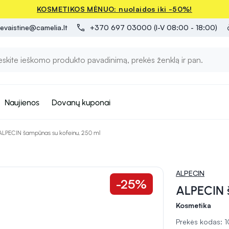
KOSMETIKOS MĖNUO: nuolaidos iki -50%!
evaistine@camelia.lt
+370 697 03000 (I-V 08:00 - 18:00)
Naujienos
Dovanų kuponai
ALPECIN šampūnas su kofeinu, 250 ml
ALPECIN
-25%
ALPECIN 
Kosmetika
Prekės kodas: