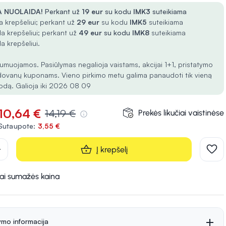
 NUOLAIDA!
Perkant už
19 eur
su kodu
IMK3
suteikiama
 krepšeliui; perkant už
29 eur
su kodu
IMK5
suteikiama
a krepšeliui; perkant už
49 eur
su kodu
IMK8
suteikiama
a krepšeliui.
umuojamos. Pasiūlymas negalioja vaistams, akcijai 1+1, pristatymo
dovanų kuponams. Vieno pirkimo metu galima panaudoti tik vieną
odą. Galioja iki 2026 08 09
10,64 €
14,19 €
Prekės likučiai vaistinėse
Sutaupote:
3,55 €
d
Į krepšelį
kai sumažės kaina
ymo informacija