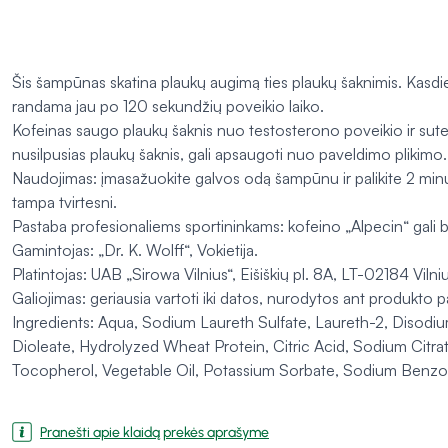
Šis šampūnas skatina plaukų augimą ties plaukų šaknimis. Kasdi
randama jau po 120 sekundžių poveikio laiko.
Kofeinas saugo plaukų šaknis nuo testosterono poveikio ir sutei
nusilpusias plaukų šaknis, gali apsaugoti nuo paveldimo plikimo.
Naudojimas: įmasažuokite galvos odą šampūnu ir palikite 2 mi
tampa tvirtesni.
Pastaba profesionaliems sportininkams: kofeino „Alpecin“ gali bū
Gamintojas: „Dr. K. Wolff“, Vokietija.
Platintojas: UAB „Sirowa Vilnius“, Eišiškių pl. 8A, LT-02184 Vilniu
Galiojimas: geriausia vartoti iki datos, nurodytos ant produkto 
Ingredients: Aqua, Sodium Laureth Sulfate, Laureth-2, Disod
Dioleate, Hydrolyzed Wheat Protein, Citric Acid, Sodium Cit
Tocopherol, Vegetable Oil, Potassium Sorbate, Sodium Benz
Pranešti apie klaidą prekės aprašyme