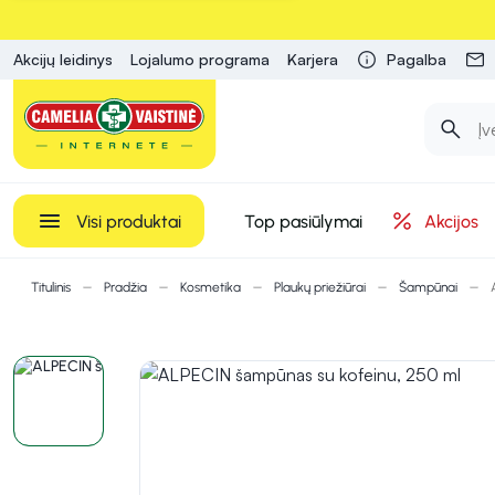
Akcijų leidinys
Lojalumo programa
Karjera
Pagalba
Visi produktai
Top pasiūlymai
Akcijos
Titulinis
Pradžia
Kosmetika
Plaukų priežiūrai
Šampūnai