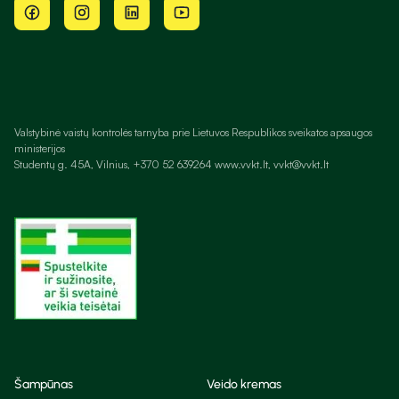
Valstybinė vaistų kontrolės tarnyba prie Lietuvos Respublikos sveikatos apsaugos
ministerijos
Studentų g. 45A, Vilnius, +370 52 639264 www.vvkt.lt, vvkt@vvkt.lt
Šampūnas
Veido kremas