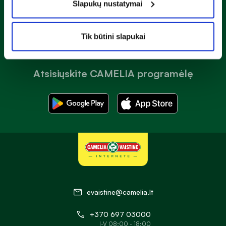
Slapukų nustatymai
Prenumeruoti
Tik būtini slapukai
Atsisiųskite CAMELIA programėlę
evaistine@camelia.lt
+370 697 03000
I-V 08:00 - 18:00