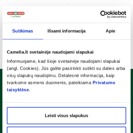
Sutikimas
Išsami informacija
Apie
Camelia.lt svetainėje naudojami slapukai
Informuojame, kad šioje svetainėje naudojami slapukai
(angl. Cookies). Jūs galite pasirinkti sutikti su dalies arba
visų slapukų naudojimu. Detalesnė informacija, kaip
Naujienlaiškis
tvarkome asmens duomenis, pateikiama
Privatumo
taisyklėse
.
Sužinok apie nuolaidas ir specialius pasiūlymus!
Leisti visus slapukus
Susipažinau ir sutinku su
privatumo taisyklėmis