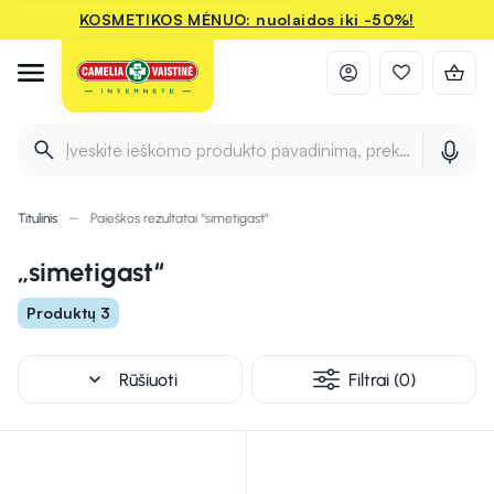
KOSMETIKOS MĖNUO: nuolaidos iki -50%!
Įveskite ieškomo produkto pavadinimą, prekės ženklą ir 
Titulinis
Paieškos rezultatai “simetigast”
„simetigast“
Produktų 3
expand_more
Rūšiuoti
Filtrai (0)