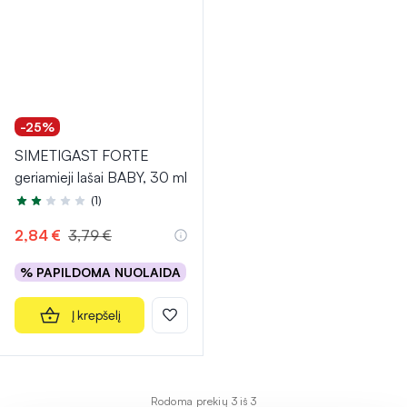
-25%
SIMETIGAST FORTE
geriamieji lašai BABY, 30 ml
(1)
Įvertinimas 2.0 iš 5
2,84 €
3,79 €
% PAPILDOMA NUOLAIDA
Į krepšelį
Rodoma prekių 3 iš 3