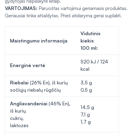
gydytojas nepaskyrė kitaip.
VARTOJIMAS:
Paruoštas vartojimui geriamasis produktas.
Geriausiai tinka atšaldytas. Prieš atidarymą gerai suplakti.
Vidutinis
Maistingumo informacija
kiekis
100 ml:
520 kJ / 124
Energinė vertė
kcal
Riebalai
(26% En), iš kurių
3,5 g
sočiųjų riebalų rūgščių
0,5 g
Angliavandeniai
(46% En)
,
14,5 g
iš kurių
7,1 g
cukrų,
1,7 g
laktozės