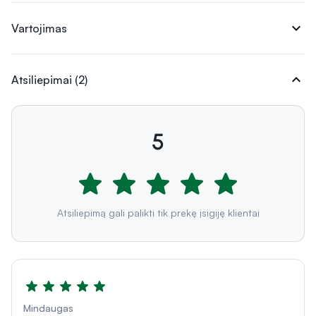
expand_more
Vartojimas
expand_more
Atsiliepimai (2)
5
Atsiliepimą gali palikti tik prekę įsigiję klientai
Mindaugas