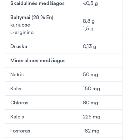
Skaidulinės medžiagos
<0,5 g
Baltymai
(28 % En)
8,8 g
kuriuose
1,5 g
L-arginino
Druska
0,13 g
Mineralinės medžiagos
Natris
50 mg
Kalis
150 mg
Chloras
80 mg
Kalcis
225 mg
Fosforas
182 mg