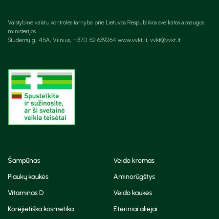
Valstybinė vaistų kontrolės tarnyba prie Lietuvos Respublikos sveikatos apsaugos
ministerijos
Studentų g. 45A, Vilnius, +370 52 639264 www.vvkt.lt, vvkt@vvkt.lt
Šampūnas
Veido kremas
Plaukų kaukės
Aminorūgštys
Vitaminas D
Veido kaukės
Korėjietiška kosmetika
Eteriniai aliejai