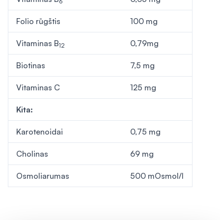
6
Folio rūgštis
100 mg
Vitaminas B
0,79mg
12
Biotinas
7,5 mg
Vitaminas C
125 mg
Kita:
Karotenoidai
0,75 mg
Cholinas
69 mg
Osmoliarumas
500 mOsmol/l