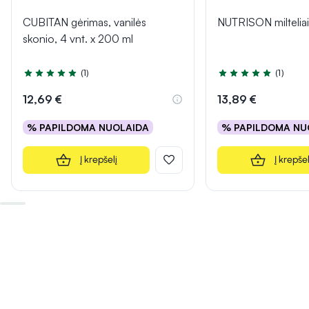
CUBITAN gėrimas, vanilės
NUTRISON miltelia
skonio, 4 vnt. x 200 ml
(1)
(1)
Įvertinimas 5.0 iš 5
Įvertinimas 5.0 iš 5
12,69 €
13,89 €
% PAPILDOMA NUOLAIDA
% PAPILDOMA NU
Į krepšelį
Į krepšel