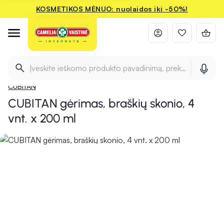
KOSMETIKOS MĖNUO: nuolaidos iki -50%!
Titulinis
Pradžia
Arbatos, specializuotas maistas
Specializuotas mais
Įveskite ieškomo produkto pavadinimą, prekės ženklą ir 
CUBITAN
CUBITAN gėrimas, braškių skonio, 4
vnt. x 200 ml