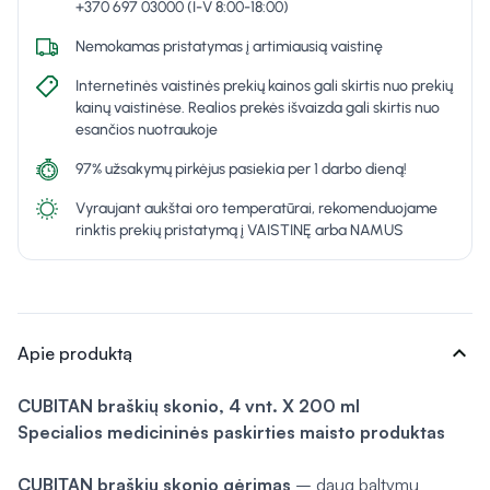
+370 697 03000 (I-V 8:00-18:00)
Nemokamas pristatymas į artimiausią vaistinę
Internetinės vaistinės prekių kainos gali skirtis nuo prekių
kainų vaistinėse. Realios prekės išvaizda gali skirtis nuo
esančios nuotraukoje
97% užsakymų pirkėjus pasiekia per 1 darbo dieną!
Vyraujant aukštai oro temperatūrai, rekomenduojame
rinktis prekių pristatymą į VAISTINĘ arba NAMUS
expand_more
Apie produktą
CUBITAN braškių skonio, 4 vnt. X 200 ml
Specialios medicininės paskirties maisto produktas
CUBITAN braškių skonio gėrimas
– daug baltymų