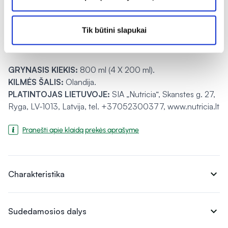
LAIKYMO SĄLYGOS:
Laikykite sausoje vėsioje vietoje.
Atidarytą pakuotę laikyti šaldytuve sandariai užsuktą ne ilgiau
Tik būtini slapukai
24 val. Produktas sterilizuotas ypač aukštoje temperatūroje.
Supakuota naudojant apsaugines dujas.
GRYNASIS KIEKIS:
800 ml (4 X 200 ml).
KILMĖS ŠALIS:
Olandija.
PLATINTOJAS LIETUVOJE:
SIA „Nutricia“, Skanstes g. 27,
Ryga, LV-1013, Latvija, tel. +37052300377, www.nutricia.lt
Pranešti apie klaidą prekės aprašyme
expand_more
Charakteristika
expand_more
Sudedamosios dalys