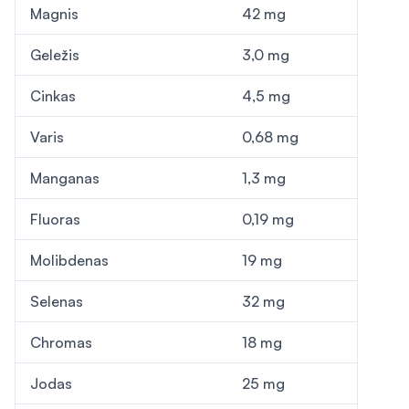
Magnis
42 mg
Geležis
3,0 mg
Cinkas
4,5 mg
Varis
0,68 mg
Manganas
1,3 mg
Fluoras
0,19 mg
Molibdenas
19 mg
Selenas
32 mg
Chromas
18 mg
Jodas
25 mg