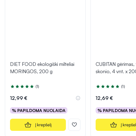
DIET FOOD ekologiški milteliai
CUBITAN gėrimas, 
MORINGOS, 200 g
skonio, 4 vnt. x 20
(1)
(1)
Įvertinimas 5.0 iš 5
Įvertinimas 5.0 iš 5
12,99 €
12,69 €
% PAPILDOMA NUOLAIDA
% PAPILDOMA NU
Į krepšelį
Į krepšel