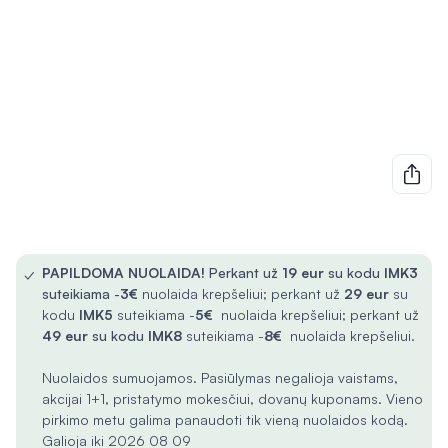
✓
PAPILDOMA NUOLAIDA!
Perkant už
19 eur
su kodu
IMK3
suteikiama -
3€
nuolaida krepšeliui; perkant už
29 eur
su
kodu
IMK5
suteikiama -
5€
nuolaida krepšeliui; perkant už
49 eur
su kodu
IMK8
suteikiama -
8€
nuolaida krepšeliui.
Nuolaidos sumuojamos. Pasiūlymas negalioja vaistams,
akcijai 1+1, pristatymo mokesčiui, dovanų kuponams. Vieno
pirkimo metu galima panaudoti tik vieną nuolaidos kodą.
Galioja iki 2026 08 09