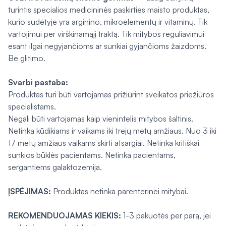
turintis specialios medicininės paskirties maisto produktas,
kurio sudėtyje yra arginino, mikroelementų ir vitaminų. Tik
vartojimui per virškinamąjį traktą. Tik mitybos reguliavimui
esant ilgai negyjančioms ar sunkiai gyjančioms žaizdoms.
Be glitimo.
Svarbi pastaba:
Produktas turi būti vartojamas prižiūrint sveikatos priežiūros
specialistams.
Negali būti vartojamas kaip vienintelis mitybos šaltinis.
Netinka kūdikiams ir vaikams iki trejų metų amžiaus. Nuo 3 iki
17 metų amžiaus vaikams skirti atsargiai. Netinka kritiškai
sunkios būklės pacientams. Netinka pacientams,
sergantiems galaktozemija.
ĮSPĖJIMAS:
Produktas netinka parenterinei mitybai.
REKOMENDUOJAMAS KIEKIS:
1-3 pakuotės per parą, jei