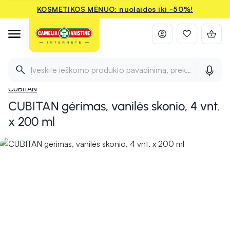
KOSMETIKOS MĖNUO: nuolaidos iki -50%!
Titulinis
Pradžia
Arbatos, specializuotas maistas
Specializuotas mais
Įveskite ieškomo produkto pavadinimą, prekės ženklą ir 
CUBITAN
CUBITAN gėrimas, vanilės skonio, 4 vnt.
x 200 ml