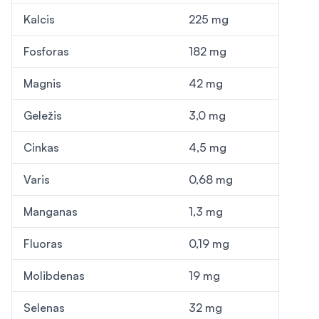
Kalcis
225 mg
Fosforas
182 mg
Magnis
42 mg
Geležis
3,0 mg
Cinkas
4,5 mg
Varis
0,68 mg
Manganas
1,3 mg
Fluoras
0,19 mg
Molibdenas
19 mg
Selenas
32 mg