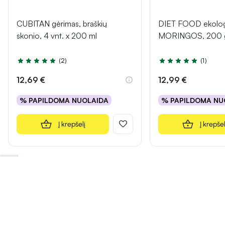
CUBITAN gėrimas, braškių
DIET FOOD ekologiš
skonio, 4 vnt. x 200 ml
MORINGOS, 200 
(2)
(1)
Įvertinimas 5.0 iš 5
Įvertinimas 5.0 iš 5
12,69 €
12,99 €
% PAPILDOMA NUOLAIDA
% PAPILDOMA NU
Į krepšelį
Į krepšel