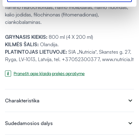
tiamino hidrochloridas, natrio molibdatas, natrio fluoridas,
kalio jodidas, filochinonas (fitomenadionas),
ciankobalaminas.
GRYNASIS KIEKIS:
800 ml (4 X 200 ml)
KILMĖS ŠALIS:
Olandija.
PLATINTOJAS LIETUVOJE:
SIA „Nutricia“, Skanstes g. 27,
Ryga, LV-1013, Latvija, tel. +37052300377, www.nutricia.lt
Pranešti apie klaidą prekės aprašyme
expand_more
Charakteristika
expand_more
Sudedamosios dalys