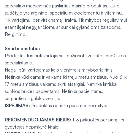
specialios medicininės paskirties maisto produktas, kurio
sudėtyje yra arginino, specialių mikroelementų ir vitaminų.
Tik vartojimui per virškinamąjį traktą. Tik mitybos reguliavimui
esant ilgai negyjančioms ar sunkiai gyjančioms žaizdoms.
Be glitimo.
Svarbi pastaba:
Produktas turi būti vartojamas prižiūrint sveikatos priežiūros
specialistams.
Negali būti vartojamas kaip vienintelis mitybos šaltinis.
Netinka kūdikiams ir vaikams iki trejų metų amžiaus. Nuo 3 iki
17 metų amžiaus vaikams skirti atsargiai. Netinka kritiškai
sunkios būklės pacientams. Netinka pacientams,
sergantiems galaktozemija.
ĮSPĖJIMAS:
Produktas netinka parenterinei mitybai.
REKOMENDUOJAMAS KIEKIS:
1-3 pakuotės per parą, jei
gydytojas nepaskyrė kitaip.