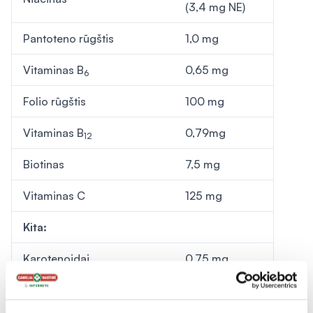
(3,4 mg NE)
Pantoteno rūgštis
1,0 mg
Vitaminas B
0,65 mg
6
Folio rūgštis
100 mg
Vitaminas B
0,79mg
12
Biotinas
7,5 mg
Vitaminas C
125 mg
Kita:
Karotenoidai
0,75 mg
Cholinas
69 mg