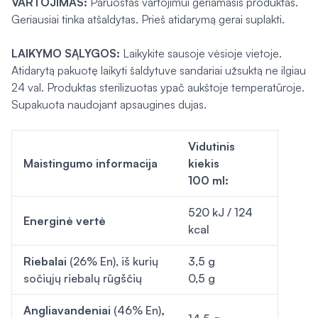
VARTOJIMAS:
Paruoštas vartojimui geriamasis produktas.
Geriausiai tinka atšaldytas. Prieš atidarymą gerai suplakti.
LAIKYMO SĄLYGOS:
Laikykite sausoje vėsioje vietoje.
Atidarytą pakuotę laikyti šaldytuve sandariai užsuktą ne ilgiau
24 val. Produktas sterilizuotas ypač aukštoje temperatūroje.
Supakuota naudojant apsaugines dujas.
Vidutinis
Maistingumo informacija
kiekis
100 ml:
520 kJ / 124
Energinė vertė
kcal
Riebalai
(26% En), iš kurių
3,5 g
sočiųjų riebalų rūgščių
0,5 g
Angliavandeniai
(46% En)
,