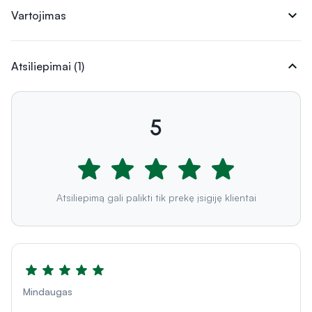
expand_more
Vartojimas
expand_more
Atsiliepimai (1)
5
Atsiliepimą gali palikti tik prekę įsigiję klientai
Mindaugas