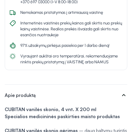
+370 697 03000 (I-V 8:00-18:00)
Nemokamas pristatymas į artimiausią vaistinę
Internetinės vaistinės prekių kainos gali skirtis nuo prekių
kainų vaistinėse. Realios prekės išvaizda gali skirtis nuo
esančios nuotraukoje
97% užsakymų pirkėjus pasiekia per 1 darbo dieną!
Vyraujant aukštai oro temperatūrai, rekomenduojame
rinktis prekių pristatymą į VAISTINĘ arba NAMUS
expand_more
Apie produktą
CUBITAN vanilės skonio, 4 vnt. X 200 ml
Specialios medicininės paskirties maisto produktas
CUBITAN vanilės skonio gėrimas
– daug baltymų turintis