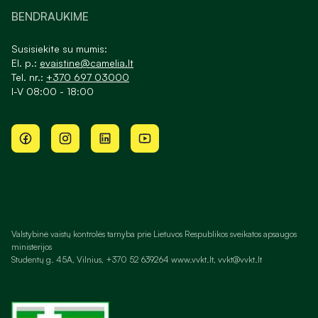
BENDRAUKIME
Susisiekite su mumis:
El. p.:
evaistine@camelia.lt
Tel. nr.:
+370 697 03000
I-V 08:00 - 18:00
Valstybinė vaistų kontrolės tarnyba prie Lietuvos Respublikos sveikatos apsaugos
ministerijos
Studentų g. 45A, Vilnius, +370 52 639264 www.vvkt.lt, vvkt@vvkt.lt