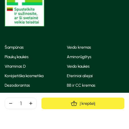
Šampūnas
Veido kremas
Plaukų kaukės
Aminorūgštys
Vitaminas D
Veido kaukės
Korėjietiška kosmetika
Eteriniai aliejai
Dezodorantas
BB ir CC kremas
Visos teisės saugomos
remove
add
Į krepšelį
Privatumo taisyklės
Slapukų politika
© Camelia 2026