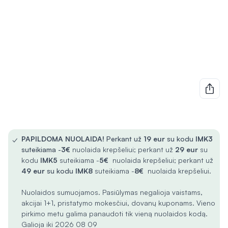
✓
PAPILDOMA NUOLAIDA!
Perkant už
19 eur
su kodu
IMK3
suteikiama -
3€
nuolaida krepšeliui; perkant už
29 eur
su
kodu
IMK5
suteikiama -
5€
nuolaida krepšeliui; perkant už
49 eur
su kodu
IMK8
suteikiama -
8€
nuolaida krepšeliui.
Nuolaidos sumuojamos. Pasiūlymas negalioja vaistams,
akcijai 1+1, pristatymo mokesčiui, dovanų kuponams. Vieno
pirkimo metu galima panaudoti tik vieną nuolaidos kodą.
Galioja iki 2026 08 09