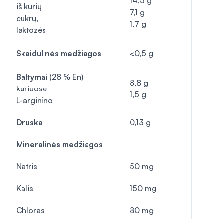
14,5 g
iš kurių
7,1 g
cukrų,
1,7 g
laktozės
Skaidulinės medžiagos
<0,5 g
Baltymai
(28 % En)
8,8 g
kuriuose
1,5 g
L-arginino
Druska
0,13 g
Mineralinės medžiagos
Natris
50 mg
Kalis
150 mg
Chloras
80 mg