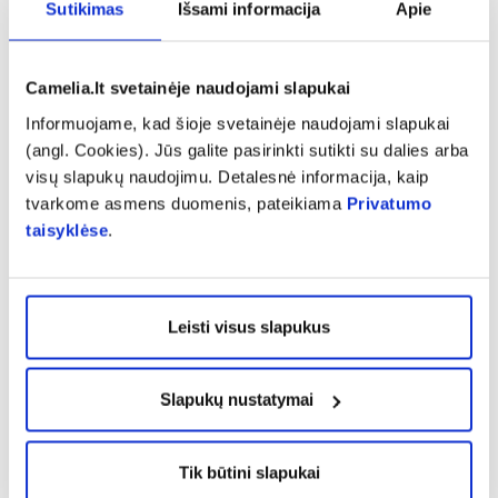
Sutikimas
Išsami informacija
Apie
Osmoliarumas
500 mOsmol/l
Camelia.lt svetainėje naudojami slapukai
SUDEDAMOSIOS DALYS
: karvės
pieno
baltymai, vanduo,
Informuojame, kad šioje svetainėje naudojami slapukai
maltodekstrinas, cukrus, augaliniai aliejai (rapsų aliejus,
(angl. Cookies). Jūs galite pasirinkti sutikti su dalies arba
saulėgrąžų aliejus), L-argininas, rūgštingumą reguliuojanti
visų slapukų naudojimu. Detalesnė informacija, kaip
medžiaga (citrinų rūgštis), kvapioji medžiaga (vanilė), natrio
tvarkome asmens duomenis, pateikiama
Privatumo
L-askorbatas, karotenoidų mišinys (yra
sojos
)( b-karotenas,
taisyklėse
.
liuteinas, likopeno dervingasis aliejus iš pomidorų),
ortofosforo rūgšties magnio druskos (magnio ortofosfatas),
emulsiklis (
sojos
lecitinas), cholino chloridas, ortofosforo
Leisti visus slapukus
rūgšties kalio druskos (kalio ortofosfatas), DL-a-tokoferolis,
kalio chloridas, kalio citratas, magnio hidroksidas, geležies
(II) laktatas, cinko sulfatas, kalio hidroksidas,vario gliukonatas,
Slapukų nustatymai
mangano sulfatas, natrio chloridas, nikotinamidas, retinilo
acetatas, pteroilmonoglutamo rūgštis, natrio selenitas,
kalcio D-pantotenatas, piridoksino hidrochloridas, chromo
Tik būtini slapukai
(III) chloridas, riboflavinas, D-biotinas, cholekalciferolis,