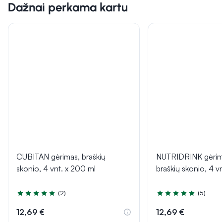
Dažnai perkama kartu
CUBITAN gėrimas, braškių
NUTRIDRINK gėri
skonio, 4 vnt. x 200 ml
braškių skonio, 4 vn
(2)
(5)
Įvertinimas 5.0 iš 5
Įvertinimas 4.8 iš 5
12,69 €
12,69 €