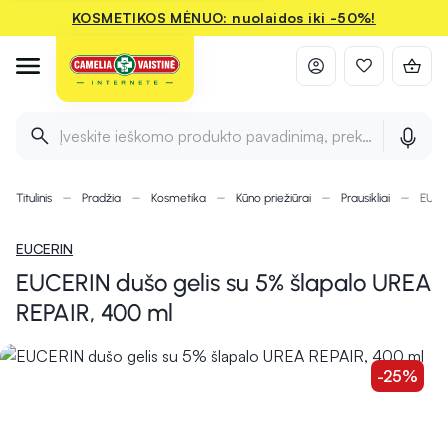
KOSMETIKOS MĖNUO: nuolaidos iki -50%!
Įveskite ieškomo produkto pavadinimą, prekės ženklą ir 
Titulinis
Pradžia
Kosmetika
Kūno priežiūrai
Prausikliai
EUCER
EUCERIN
EUCERIN dušo gelis su 5% šlapalo UREA
REPAIR, 400 ml
-25%