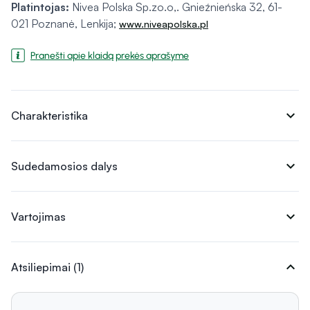
Platintojas:
Nivea Polska Sp.zo.o,. Gnieźnieńska 32, 61-
021 Poznanė, Lenkija;
www.niveapolska.pl
Pranešti apie klaidą prekės aprašyme
expand_more
Charakteristika
expand_more
Sudedamosios dalys
expand_more
Vartojimas
expand_more
Atsiliepimai (1)