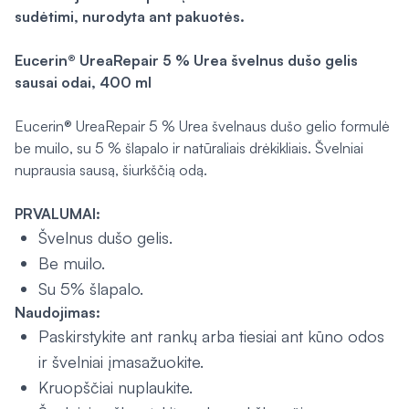
sudėtimi, nurodyta ant pakuotės.
Eucerin® UreaRepair 5 % Urea švelnus dušo gelis
sausai odai, 400 ml
Eucerin® UreaRepair 5 % Urea švelnaus dušo gelio formulė
be muilo, su 5 % šlapalo ir natūraliais drėkikliais. Švelniai
nuprausia sausą, šiurkščią odą.
PRVALUMAI:
Švelnus dušo gelis.
Be muilo.
Su 5% šlapalo.
Naudojimas:
Paskirstykite ant rankų arba tiesiai ant kūno odos
ir švelniai įmasažuokite.
Kruopščiai nuplaukite.