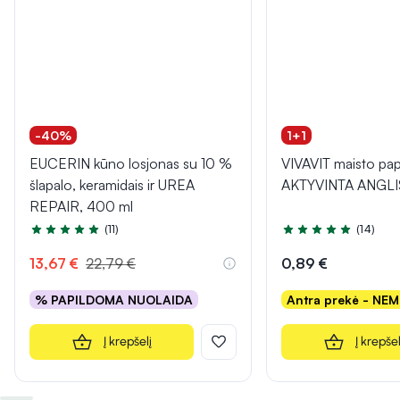
-40%
1+1
EUCERIN kūno losjonas su 10 %
VIVAVIT maisto pap
šlapalo, keramidais ir UREA
AKTYVINTA ANGLIS,
REPAIR, 400 ml
(11)
(14)
Įvertinimas 5.0 iš 5
Įvertinimas 5.0 iš 5
13,67 €
22,79 €
0,89 €
% PAPILDOMA NUOLAIDA
Antra prekė - NE
Į krepšelį
Į krepšel