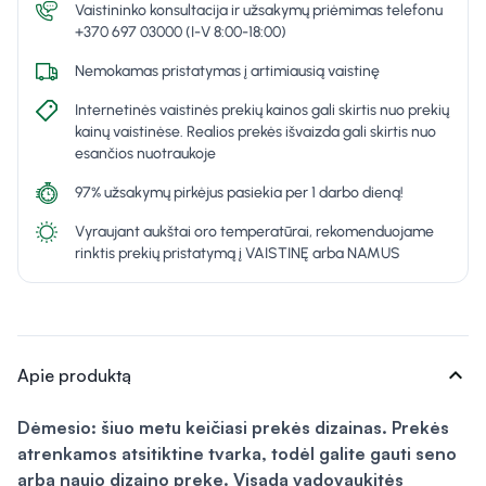
Vaistininko konsultacija ir užsakymų priėmimas telefonu
+370 697 03000 (I-V 8:00-18:00)
Nemokamas pristatymas į artimiausią vaistinę
Internetinės vaistinės prekių kainos gali skirtis nuo prekių
kainų vaistinėse. Realios prekės išvaizda gali skirtis nuo
esančios nuotraukoje
97% užsakymų pirkėjus pasiekia per 1 darbo dieną!
Vyraujant aukštai oro temperatūrai, rekomenduojame
rinktis prekių pristatymą į VAISTINĘ arba NAMUS
expand_more
Apie produktą
Dėmesio: šiuo metu keičiasi prekės dizainas. Prekės
atrenkamos atsitiktine tvarka, todėl galite gauti seno
arba naujo dizaino prekę. Visada vadovaukitės