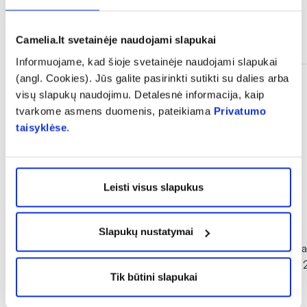
Panašios prekės
Camelia.lt svetainėje naudojami slapukai
Informuojame, kad šioje svetainėje naudojami slapukai
(angl. Cookies). Jūs galite pasirinkti sutikti su dalies arba
visų slapukų naudojimu. Detalesnė informacija, kaip
tvarkome asmens duomenis, pateikiama
Privatumo
taisyklėse
.
Leisti visus slapukus
-10%
-40%
Slapukų nustatymai
LA ROCHE-POSAY prausimosi
PHARMACERIS valan
aliejus LIPIKAR AP+, 400ml
PURI-ICHTILIUM, 
Tik būtini slapukai
(1)
Įvertinimas 5.0 iš 5