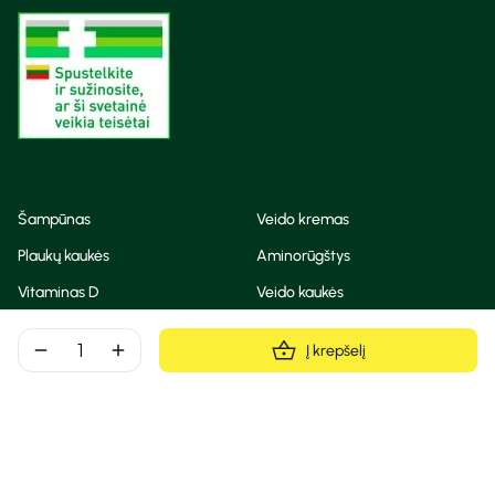
Šampūnas
Veido kremas
Plaukų kaukės
Aminorūgštys
Vitaminas D
Veido kaukės
Korėjietiška kosmetika
Eteriniai aliejai
remove
add
Į krepšelį
Dezodorantas
BB ir CC kremas
Visos teisės saugomos
Privatumo taisyklės
Slapukų politika
© Camelia 2026