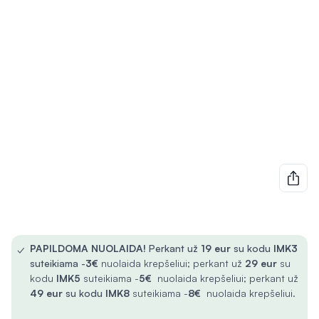
✓
PAPILDOMA NUOLAIDA!
Perkant už
19 eur
su kodu
IMK3
suteikiama -
3€
nuolaida krepšeliui; perkant už
29 eur
su
kodu
IMK5
suteikiama -
5€
nuolaida krepšeliui; perkant už
49 eur
su kodu
IMK8
suteikiama -
8€
nuolaida krepšeliui.