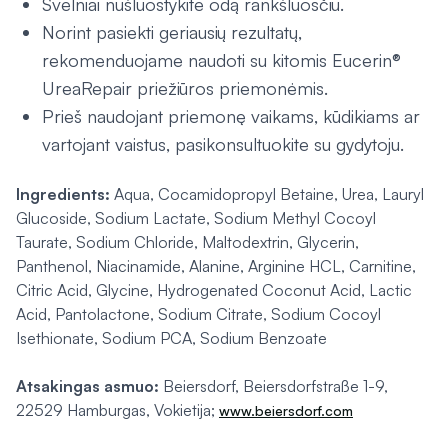
Švelniai nušluostykite odą rankšluosčiu.
Norint pasiekti geriausių rezultatų,
rekomenduojame naudoti su kitomis Eucerin®
UreaRepair priežiūros priemonėmis.
Prieš naudojant priemonę vaikams, kūdikiams ar
vartojant vaistus, pasikonsultuokite su gydytoju.
Ingredients:
Aqua, Cocamidopropyl Betaine, Urea, Lauryl
Glucoside, Sodium Lactate, Sodium Methyl Cocoyl
Taurate, Sodium Chloride, Maltodextrin, Glycerin,
Panthenol, Niacinamide, Alanine, Arginine HCL, Carnitine,
Citric Acid, Glycine, Hydrogenated Coconut Acid, Lactic
Acid, Pantolactone, Sodium Citrate, Sodium Cocoyl
Isethionate, Sodium PCA, Sodium Benzoate
Atsakingas asmuo:
Beiersdorf, Beiersdorfstraße 1-9,
22529 Hamburgas, Vokietija;
www.beiersdorf.com