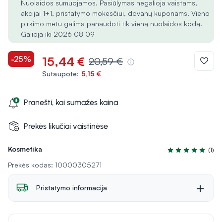
Nuolaidos sumuojamos. Pasiūlymas negalioja vaistams,
akcijai 1+1, pristatymo mokesčiui, dovanų kuponams. Vieno
pirkimo metu galima panaudoti tik vieną nuolaidos kodą.
Galioja iki 2026 08 09
-25%
15,44 €
20,59 €
Sutaupote:
5,15 €
Pranešti, kai sumažės kaina
Prekės likučiai vaistinėse
Kosmetika
(1)
Įvertinimas 5.0 i
Prekės kodas: 10000305271
Pristatymo informacija