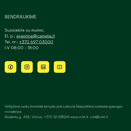
BENDRAUKIME
Susisiekite su mumis:
El. p.:
evaistine@camelia.lt
Tel. nr.:
+370 697 03000
I-V 08:00 - 18:00
Valstybinė vaistų kontrolės tarnyba prie Lietuvos Respublikos sveikatos apsaugos
ministerijos
Studentų g. 45A, Vilnius, +370 52 639264 www.vvkt.lt, vvkt@vvkt.lt