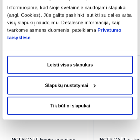
Informaciją apie garantinį aptarnavimą galite rasti
čia
Informuojame, kad šioje svetainėje naudojami slapukai
(angl. Cookies). Jūs galite pasirinkti sutikti su dalies arba
visų slapukų naudojimu. Detalesnė informacija, kaip
tvarkome asmens duomenis, pateikiama
Privatumo
taisyklėse
.
Panašios prekės
Leisti visus slapukus
Slapukų nustatymai
Tik būtini slapukai
INGENCARE kraujo spaudimo
INGENCARE automa