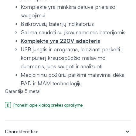
Komplekte yra minkšra dėtuvė prietaiso
saugojimui
Išsikrovusių baterijų indikatorius
Galima naudoti su įkraunamomis baterijomis
Komplekte yra 220V adapteris
USB jungtis ir programa, leidžianti perkelti į
kompiuterį kraujospūdžio matavimo
duomenis, juos saugoti ir analizuoti
Medicininiu požiūriu patikimi matavimai dėka
PAD ir MAM technologijų
Garantija 5 metai
Pranešti apie klaidą prekės aprašyme
expand_more
Charakteristika