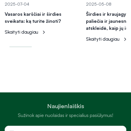
2025-07-04
2025-05-08
Vasaros karščiai ir širdies
Širdies ir kraujagysli
sveikata: ką turite žinoti?
paliečia ir jaunesni
atskleidė, kaip jų iš
Skaityti daugiau
Skaityti daugiau
Naujienlaiškis
Sužinok apie nuolaidas ir specialius pasiūlymus!