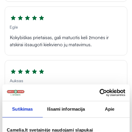
Eglė
Kokybiškas prietaisas, gali matuotis keli žmonės ir
atskirai išsaugoti kiekvieno jų matavimus.
Auksas
Puikus aparatas už prieinamą kainą.
Sutikimas
Išsami informacija
Apie
Rodyti daugiau
Camelia.lt svetainėje naudojami slapukai