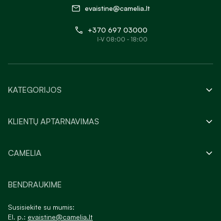
evaistine@camelia.lt
+370 697 03000
I-V 08:00 - 18:00
KATEGORIJOS
KLIENTŲ APTARNAVIMAS
CAMELIA
BENDRAUKIME
Susisiekite su mumis:
El. p.:
evaistine@camelia.lt