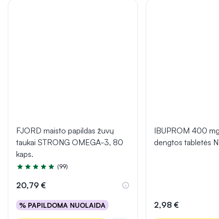
FJORD maisto papildas žuvų
IBUPROM 400 mg 
taukai STRONG OMEGA-3, 80
dengtos tabletės 
kaps.
(99)
Įvertinimas 4.9 iš 5
20,79 €
2,98 €
% PAPILDOMA NUOLAIDA