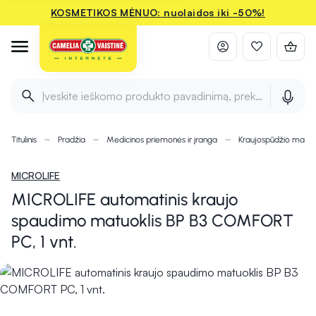
KOSMETIKOS MĖNUO: nuolaidos iki -50%!
Įveskite ieškomo produkto pavadinimą, prekės ženklą ir 
Titulinis
Pradžia
Medicinos priemonės ir įranga
Kraujospūdžio matuok
MICROLIFE
MICROLIFE automatinis kraujo
spaudimo matuoklis BP B3 COMFORT
PC, 1 vnt.