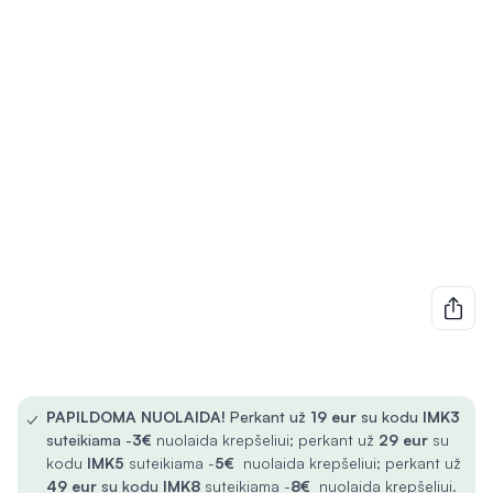
✓
PAPILDOMA NUOLAIDA!
Perkant už
19 eur
su kodu
IMK3
suteikiama -
3€
nuolaida krepšeliui; perkant už
29 eur
su
kodu
IMK5
suteikiama -
5€
nuolaida krepšeliui; perkant už
49 eur
su kodu
IMK8
suteikiama -
8€
nuolaida krepšeliui.