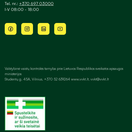
Tel. nr.:
+370 697 03000
I-V 08:00 - 18:00
Valstybinė vaistų kontrolės tarnyba prie Lietuvos Respublikos sveikatos apsaugos
ministerijos
Studentų g. 45A, Vilnius, +370 52 639264 www.vvkt.lt, vvkt@vvkt.lt