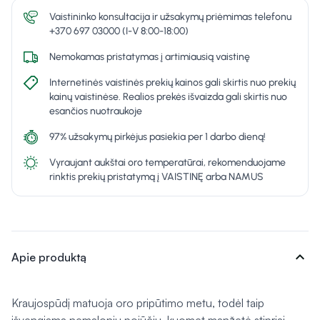
Vaistininko konsultacija ir užsakymų priėmimas telefonu
+370 697 03000 (I-V 8:00-18:00)
Nemokamas pristatymas į artimiausią vaistinę
Internetinės vaistinės prekių kainos gali skirtis nuo prekių
kainų vaistinėse. Realios prekės išvaizda gali skirtis nuo
esančios nuotraukoje
97% užsakymų pirkėjus pasiekia per 1 darbo dieną!
Vyraujant aukštai oro temperatūrai, rekomenduojame
rinktis prekių pristatymą į VAISTINĘ arba NAMUS
expand_more
Apie produktą
Kraujospūdį matuoja oro pripūtimo metu, todėl taip