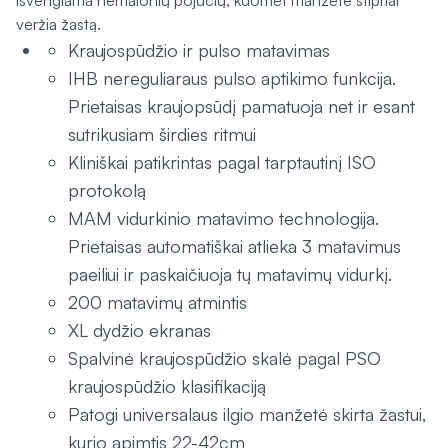
išvengiama nemalonių pojūčių, kuomet manžetė stipriai
veržia žastą.
Kraujospūdžio ir pulso matavimas
IHB nereguliaraus pulso aptikimo funkcija.
Prietaisas kraujopsūdį pamatuoja net ir esant
sutrikusiam širdies ritmui
Kliniškai patikrintas pagal tarptautinį ISO
protokolą
MAM vidurkinio matavimo technologija.
Prietaisas automatiškai atlieka 3 matavimus
paeiliui ir paskaičiuoja tų matavimų vidurkį.
200 matavimų atmintis
XL dydžio ekranas
Spalvinė kraujospūdžio skalė pagal PSO
kraujospūdžio klasifikaciją
Patogi universalaus ilgio manžetė skirta žastui,
kurio apimtis 22-42cm