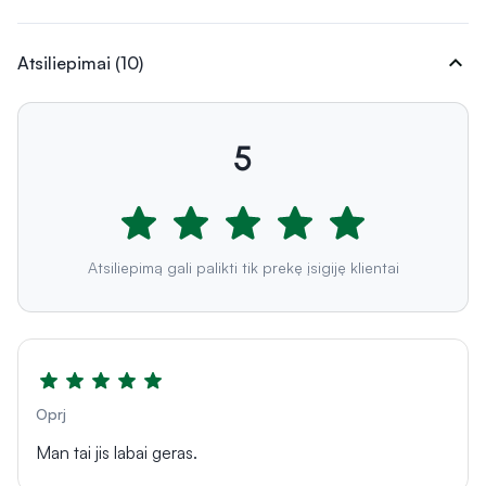
expand_more
Atsiliepimai (10)
5
Atsiliepimą gali palikti tik prekę įsigiję klientai
Oprj
Man tai jis labai geras.