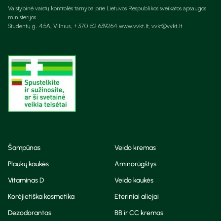
Valstybinė vaistų kontrolės tarnyba prie Lietuvos Respublikos sveikatos apsaugos
ministerijos
Studentų g. 45A, Vilnius, +370 52 639264 www.vvkt.lt, vvkt@vvkt.lt
Šampūnas
Veido kremas
Plaukų kaukės
Aminorūgštys
Vitaminas D
Veido kaukės
Korėjietiška kosmetika
Eteriniai aliejai
Dezodorantas
BB ir CC kremas