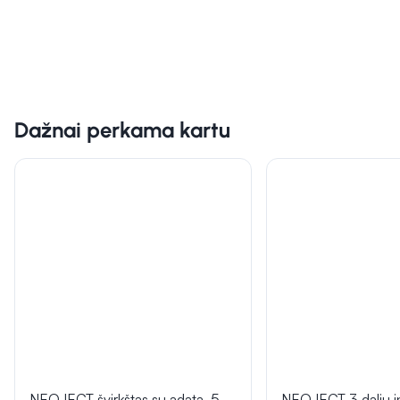
Dažnai perkama kartu
NEOJECT švirkštas su adata, 5
NEOJECT 3 dalių in