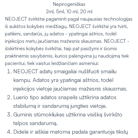
Nepirogeniškas
2ml, 5ml, 10 ml, 20 ml
NEOJECT švirkštai pagaminti pagal naujausias technologijas
iš aukštos kokybės medžiagų. NEOJECT švirkštai yra tvirti,
patikimi, sandarūs, jų adatos - ypatingai aštrios, todėl
injekcijos metu jaučiamas mažesnis skausmas. NEOJECT -
išskirtinės kokybės švirkštai, taip pat pasižymi ir šiomis
praktinėmis savybėmis, kurios palengvina jų naudojimą tiek
pacientui, tiek vaistus leidžiančiam asmeniui:
NEOJECT adatų smaigaliai nušlifuoti smailiu
kampu. Adatos yra ypatingai aštrios, todėl
injekcijos vietoje jaučiamas mažesnis skausmas.
Luerio tipo adatos snapelis užtikrina adatos
stabilumą ir sandarumą jungties vietoje.
Guminis stūmokliukas užtikrina visišką švirkšto
talpos sandarumą.
Didelė ir aiškiai matoma padala garantuoja tikslų