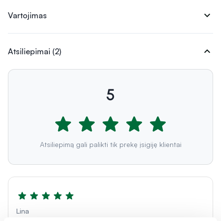
expand_more
Vartojimas
expand_more
Atsiliepimai (2)
5
Atsiliepimą gali palikti tik prekę įsigiję klientai
Lina