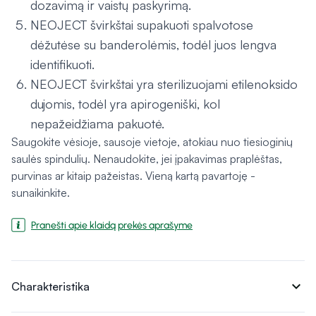
dozavimą ir vaistų paskyrimą.
NEOJECT švirkštai supakuoti spalvotose
dėžutėse su banderolėmis, todėl juos lengva
identifikuoti.
NEOJECT švirkštai yra sterilizuojami etilenoksido
dujomis, todėl yra apirogeniški, kol
nepažeidžiama pakuotė.
Saugokite vėsioje, sausoje vietoje, atokiau nuo tiesioginių
saulės spindulių. Nenaudokite, jei įpakavimas praplėštas,
purvinas ar kitaip pažeistas. Vieną kartą pavartoję -
sunaikinkite.
Pranešti apie klaidą prekės aprašyme
expand_more
Charakteristika