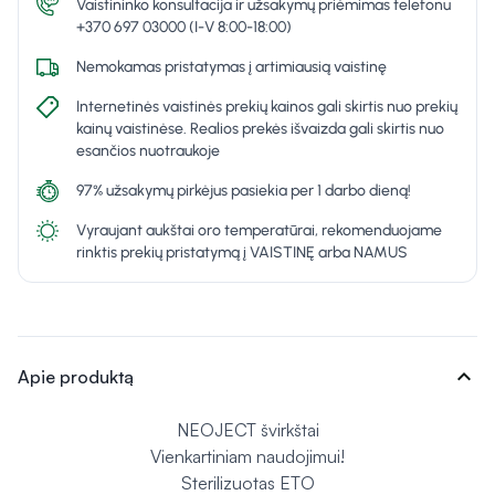
Vaistininko konsultacija ir užsakymų priėmimas telefonu
+370 697 03000 (I-V 8:00-18:00)
Nemokamas pristatymas į artimiausią vaistinę
Internetinės vaistinės prekių kainos gali skirtis nuo prekių
kainų vaistinėse. Realios prekės išvaizda gali skirtis nuo
esančios nuotraukoje
97% užsakymų pirkėjus pasiekia per 1 darbo dieną!
Vyraujant aukštai oro temperatūrai, rekomenduojame
rinktis prekių pristatymą į VAISTINĘ arba NAMUS
expand_more
Apie produktą
NEOJECT švirkštai
Vienkartiniam naudojimui!
Sterilizuotas ETO