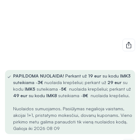
✓
PAPILDOMA NUOLAIDA!
Perkant už
19 eur
su kodu
IMK3
suteikiama -
3€
nuolaida krepšeliui; perkant už
29 eur
su
kodu
IMK5
suteikiama -
5€
nuolaida krepšeliui; perkant už
49 eur
su kodu
IMK8
suteikiama -
8€
nuolaida krepšeliui.
Nuolaidos sumuojamos. Pasiūlymas negalioja vaistams,
akcijai 1+1, pristatymo mokesčiui, dovanų kuponams. Vieno
pirkimo metu galima panaudoti tik vieną nuolaidos kodą.
Galioja iki 2026 08 09