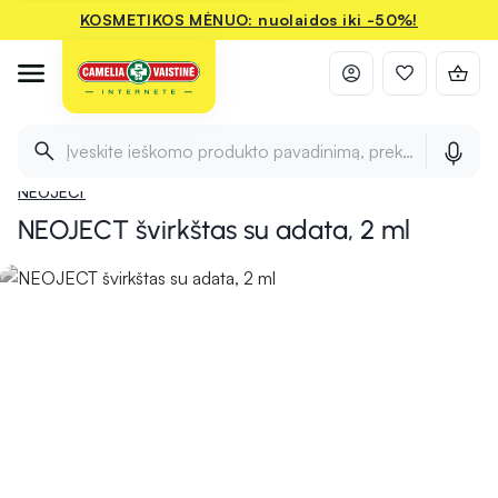
KOSMETIKOS MĖNUO: nuolaidos iki -50%!
Titulinis
Pradžia
Medicinos priemonės ir įranga
Vaistų leidimui
Š
Įveskite ieškomo produkto pavadinimą, prekės ženklą ir 
NEOJECT
NEOJECT švirkštas su adata, 2 ml