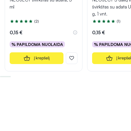
ml
švirkštas su adata U
g, 1 vnt.
(2)
(1)
Įvertinimas 5.0 iš 5
Įvertinimas 5.0 iš 5
0,15 €
0,15 €
% PAPILDOMA NUOLAIDA
% PAPILDOMA NU
Į krepšelį
Į krepšel