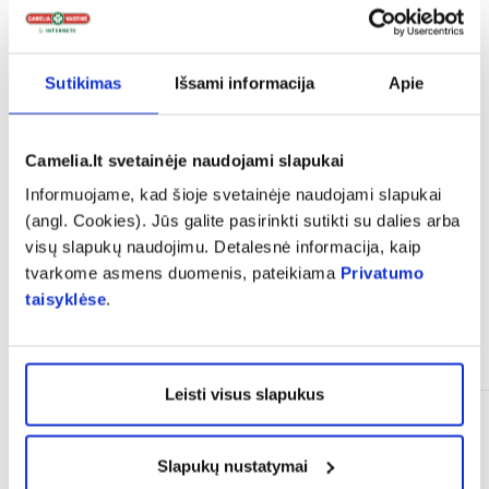
Patinka šie švirkštai ,nes telpa 2-3 ml vaisto
Sutikimas
Išsami informacija
Apie
Rolandas
Camelia.lt svetainėje naudojami slapukai
Informuojame, kad šioje svetainėje naudojami slapukai
(angl. Cookies). Jūs galite pasirinkti sutikti su dalies arba
visų slapukų naudojimu. Detalesnė informacija, kaip
tvarkome asmens duomenis, pateikiama
Privatumo
taisyklėse
.
Panašios prekės
Leisti visus slapukus
Slapukų nustatymai