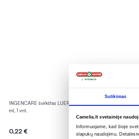
Sutikimas
INGENCARE švirkštas LUER LOCK, 10
INGENCARE 
ml, 1 vnt.
ml, 1 vnt.
Camelia.lt svetainėje naudo
Įvertinimas 3
Informuojame, kad šioje sveta
0,22 €
0,19 €
slapukų naudojimu. Detalesn