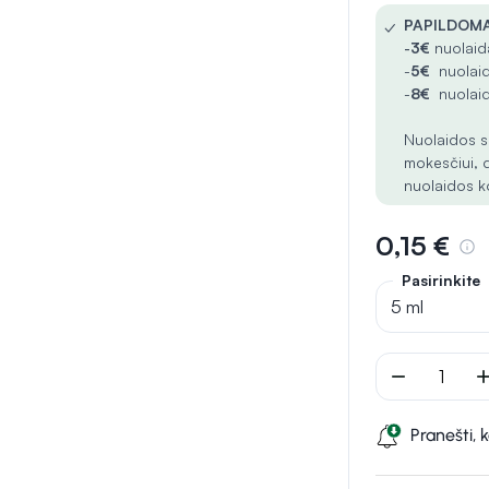
✓
PAPILDOMA
-
3€
nuolaida
-
5€
nuolaid
-
8€
nuolaid
Nuolaidos s
mokesčiui, 
nuolaidos k
0,15 €
Pasirinkite
5 ml
remove
ad
Pranešti, 