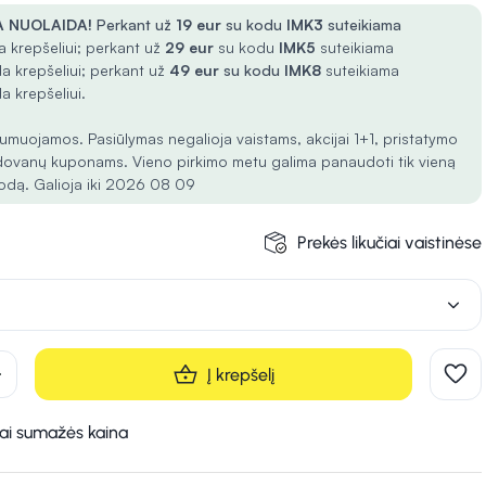
 NUOLAIDA!
Perkant už
19 eur
su kodu
IMK3
suteikiama
 krepšeliui; perkant už
29 eur
su kodu
IMK5
suteikiama
a krepšeliui; perkant už
49 eur
su kodu
IMK8
suteikiama
a krepšeliui.
umuojamos. Pasiūlymas negalioja vaistams, akcijai 1+1, pristatymo
dovanų kuponams. Vieno pirkimo metu galima panaudoti tik vieną
odą. Galioja iki 2026 08 09
Prekės likučiai vaistinėse
d
Į krepšelį
kai sumažės kaina