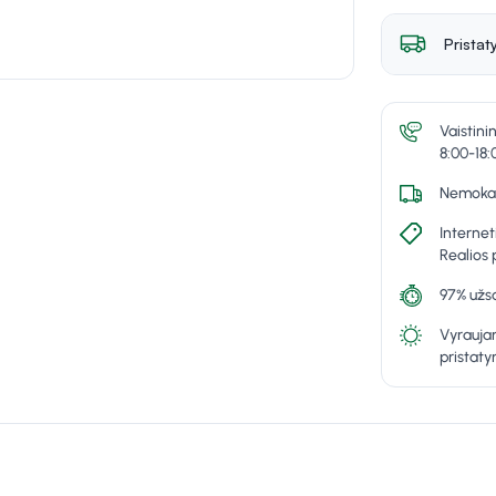
Pristat
Vaistini
8:00-18:
Nemokam
Internet
Realios 
97% užsa
Vyraujan
pristat