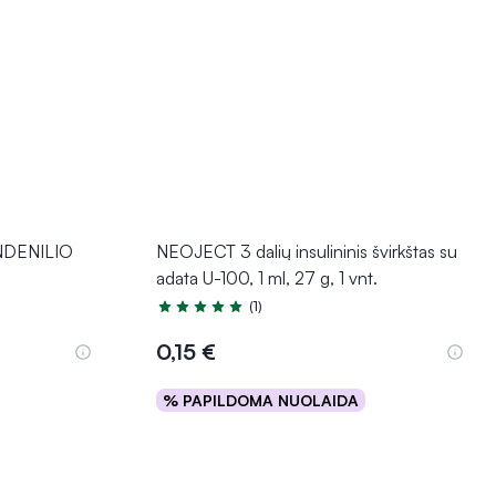
ANDENILIO
NEOJECT 3 dalių insulininis švirkštas su
adata U-100, 1 ml, 27 g, 1 vnt.
(1)
Įvertinimas 5.0 iš 5
0,15 €
% PAPILDOMA NUOLAIDA
Į krepšelį