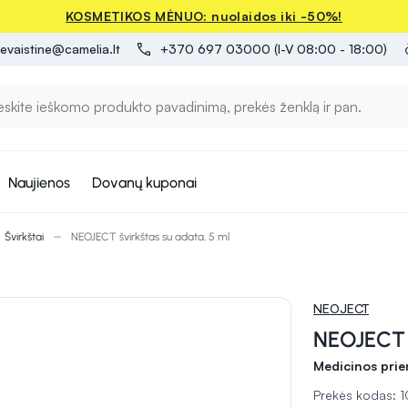
KOSMETIKOS MĖNUO: nuolaidos iki -50%!
evaistine@camelia.lt
+370 697 03000 (I-V 08:00 - 18:00)
Naujienos
Dovanų kuponai
Švirkštai
NEOJECT švirkštas su adata, 5 ml
NEOJECT
NEOJECT š
Medicinos pri
Prekės kodas: 