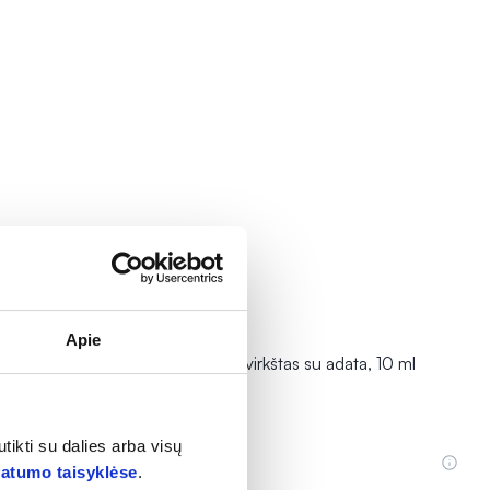
Apie
, 20 ml
NEOJECT švirkštas su adata, 10 ml
tikti su dalies arba visų
0,19 €
vatumo taisyklėse
.