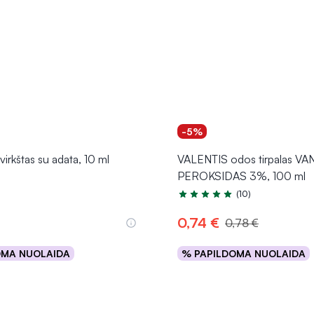
-5%
rkštas su adata, 10 ml
VALENTIS odos tirpalas V
PEROKSIDAS 3%, 100 ml
(10)
Įvertinimas 4.7 iš 5
0,74 €
0,78 €
OMA NUOLAIDA
% PAPILDOMA NUOLAIDA
Į krepšelį
Į krepšelį