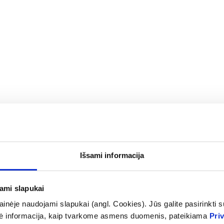
Išsami informacija
švirkštas LUER LOCK, 5
NEOJECT švirkštas su adata
jami slapukai
(1)
.0 iš 5
inėje naudojami slapukai (angl. Cookies). Jūs galite pasirinkti su
0,48 €
ė informacija, kaip tvarkome asmens duomenis, pateikiama
Pri