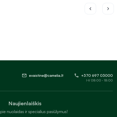
evaistine@camelia.lt
+370 697 03000
I-V 08:00 - 18:00
Naujienlaiškis
pie nuolaidas ir specialius pasiūlymus!