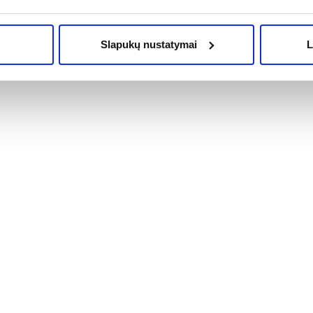
OMA NUOLAIDA
% PAPILDOMA NUOLAIDA
Į krepšelį
Į krepšelį
Slapukų nustatymai
L