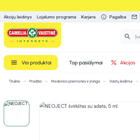
Akcijų leidinys
Lojalumo programa
Karjera
Pagalba
Visi produktai
Top pasiūlymai
Akcijos
Titulinis
Pradžia
Medicinos priemonės ir įranga
Vaistų leidimui