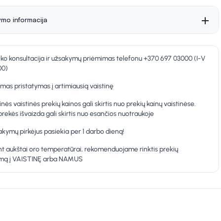
ymo informacija
nko konsultacija ir užsakymų priėmimas telefonu +370 697 03000 (I-V
00)
as pristatymas į artimiausią vaistinę
inės vaistinės prekių kainos gali skirtis nuo prekių kainų vaistinėse.
prekės išvaizda gali skirtis nuo esančios nuotraukoje
kymų pirkėjus pasiekia per 1 darbo dieną!
t aukštai oro temperatūrai, rekomenduojame rinktis prekių
ymą į VAISTINĘ arba NAMUS