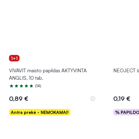
1+1
VIVAVIT maisto papildas AKTYVINTA
NEOJECT švi
ANGLIS, 10 tab.
(14)
Įvertinimas 5.0 iš 5
0,89 €
0,19 €
Antra prekė - NEMOKAMAI!
% PAPILD
Į krepšelį