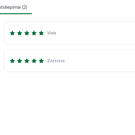
tsiliepimai (2)
Vida
Zzzzzzzz