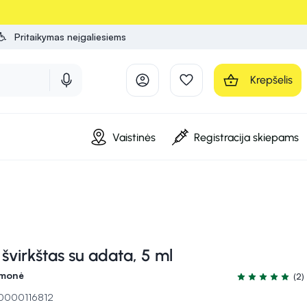
Pritaikymas neįgaliesiems
Krepšelis
Vaistinės
Registracija skiepams
virkštas su adata, 5 ml
emonė
(2)
Įvertinimas 5.0 
10000116812