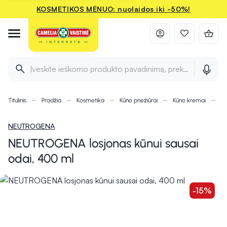
KOSMETIKOS MĖNUO: nuolaidos iki -50%!
Įveskite ieškomo produkto pavadinimą, prekės ženklą ir 
Titulinis
Pradžia
Kosmetika
Kūno priežiūrai
Kūno kremai
NE
NEUTROGENA
NEUTROGENA losjonas kūnui sausai
odai, 400 ml
-15%