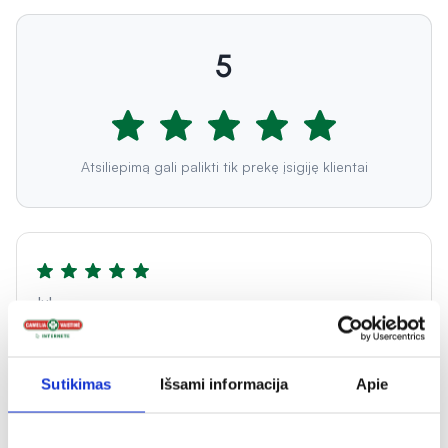
5
Atsiliepimą gali palikti tik prekę įsigiję klientai
Jul
Lengvos tekstūros, greitai įsigeria, nepalieka plėvelės
pojūčio. Šiek tiek keista pompa, atrodo, kad tuoj sulūš,
Sutikimas
Išsami informacija
Apie
bet priprasti reikia. Kremas puikiai pateisino lūkesčius.