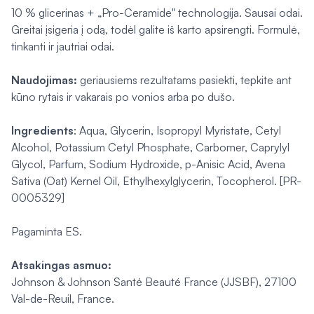
10 % glicerinas + „Pro-Ceramide" technologija. Sausai odai.
Greitai įsigeria į odą, todėl galite iš karto apsirengti. Formulė,
tinkanti ir jautriai odai.
Naudojimas:
geriausiems rezultatams pasiekti, tepkite ant
kūno rytais ir vakarais po vonios arba po dušo.
Ingredients
: Aqua, Glycerin, Isopropyl Myristate, Cetyl
Alcohol, Potassium Cetyl Phosphate, Carbomer, Caprylyl
Glycol, Parfum, Sodium Hydroxide, p-Anisic Acid, Avena
Sativa (Oat) Kernel Oil, Ethylhexylglycerin, Tocopherol. [PR-
0005329]
Pagaminta ES.
Atsakingas asmuo:
Johnson & Johnson Santé Beauté France (JJSBF), 27100
Val-de-Reuil, France.