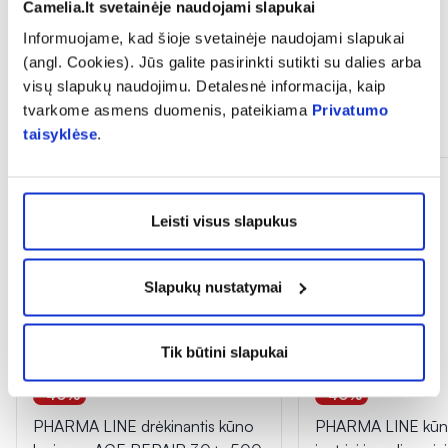
Camelia.lt svetainėje naudojami slapukai
Informuojame, kad šioje svetainėje naudojami slapukai
(angl. Cookies). Jūs galite pasirinkti sutikti su dalies arba
visų slapukų naudojimu. Detalesnė informacija, kaip
tvarkome asmens duomenis, pateikiama
Privatumo
Panašios prekės
taisyklėse
.
Leisti visus slapukus
Slapukų nustatymai
Tik būtini slapukai
-40%
-40%
PHARMA LINE drėkinantis kūno
PHARMA LINE kūno