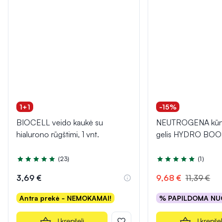
1+1
-15%
BIOCELL veido kaukė su
NEUTROGENA kūn
hialurono rūgštimi, 1 vnt.
gelis HYDRO BOO
(23)
(1)
Įvertinimas 5.0 iš 5
Įvertinimas 5.0 iš 5
3,69 €
9,68 €
11,39 €
Antra prekė - NEMOKAMAI!
% PAPILDOMA NU
Į krepšelį
Į krepšel