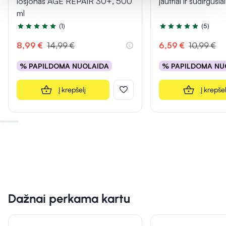
losjonas AGE REPAIR 30+, 500
jautriai ir sudirgusi
ml
(1)
(5)
Įvertinimas 5.0 iš 5
Įvertinimas 5.0 iš 5
8,99 €
14,99 €
6,59 €
10,99 €
% PAPILDOMA NUOLAIDA
% PAPILDOMA NU
Į krepšelį
Į krepšel
Dažnai perkama kartu