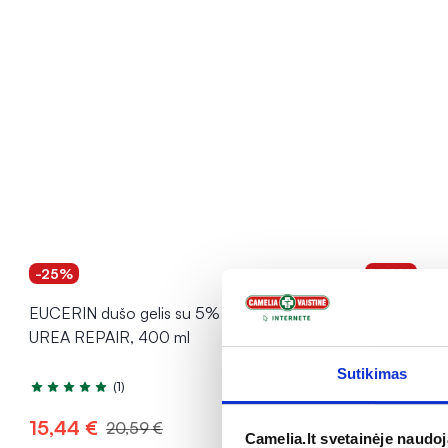
-25%
-50%
EUCERIN dušo gelis su 5% šlapalo
DELIA rankų
UREA REPAIR, 400 ml
ARGAN CAR
Sutikimas
(1)
Įvertinimas 5.0 iš 5
Įvertinimas 4
15,44 €
0,94 €
20,59 €
1
Camelia.lt svetainėje naudo