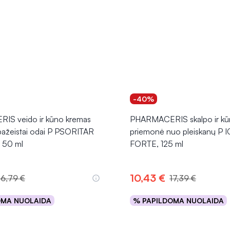
-40%
S veido ir kūno kremas
PHARMACERIS skalpo ir k
pažeistai odai P PSORITAR
priemonė nuo pleiskanų P I
 50 ml
FORTE, 125 ml
10,43 €
16,79 €
17,39 €
OMA NUOLAIDA
% PAPILDOMA NUOLAIDA
Į krepšelį
Į krepšelį