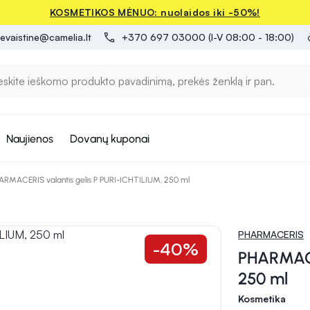
KOSMETIKOS MĖNUO: nuolaidos iki -50%!
evaistine@camelia.lt
+370 697 03000 (I-V 08:00 - 18:00)
Naujienos
Dovanų kuponai
ARMACERIS valantis gelis P PURI-ICHTILIUM, 250 ml
PHARMACERIS
-40%
PHARMACER
250 ml
Kosmetika