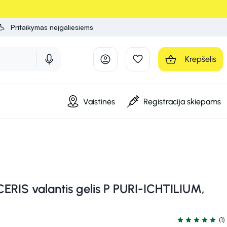
Pritaikymas neįgaliesiems
Krepšelis
Vaistinės
Registracija skiepams
IS valantis gelis P PURI-ICHTILIUM,
(1)
Įvertinimas 5.0