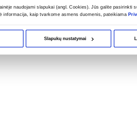
inėje naudojami slapukai (angl. Cookies). Jūs galite pasirinkti su
OMA NUOLAIDA
% PAPILDOMA NUOLAIDA
Į krepšelį
Į krepšelį
ė informacija, kaip tvarkome asmens duomenis, pateikiama
Pri
Slapukų nustatymai
L