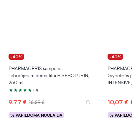
-40%
-40%
PHARMACERIS šampūnas
PHARMACERI
seborėjiniam dermatitui H SEBOPURIN,
žvynelinės 
250 ml
INTENSIVE,
(11)
Įvertinimas 5.0 iš 5
9,77 €
10,07 €
16,29 €
% PAPILDOMA NUOLAIDA
% PAPILD
Į krepšelį