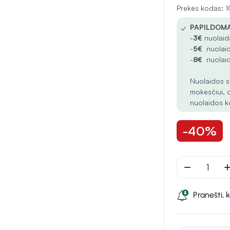
Prekės kodas: 
✓
PAPILDOMA
-
3€
nuolaida
-
5€
nuolaid
-
8€
nuolaid
Nuolaidos s
mokesčiui, 
nuolaidos k
-40%
remove
ad
Pranešti, 