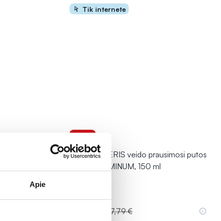
Tik internete
-40%
 T PURI-
PHARMACERIS veido prausimosi putos
W PURI LUMINUM, 150 ml
Apie
10,67 €
17,79 €