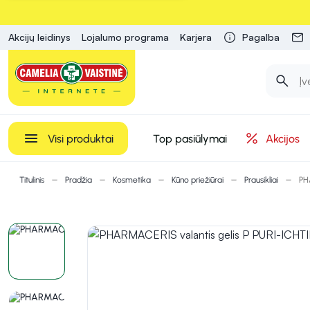
Akcijų leidinys
Lojalumo programa
Karjera
Pagalba
Visi produktai
Top pasiūlymai
Akcijos
Titulinis
Pradžia
Kosmetika
Kūno priežiūrai
Prausikliai
PH