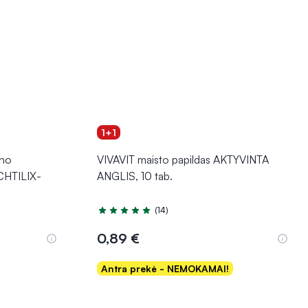
1+1
ūno
VIVAVIT maisto papildas AKTYVINTA
CHTILIX-
ANGLIS, 10 tab.
(14)
Įvertinimas 5.0 iš 5
0,89 €
Antra prekė - NEMOKAMAI!
Į krepšelį