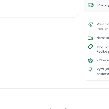
Pristat
Vaistini
8:00-18:
Nemokam
Internet
Realios 
97% užsa
Vyraujan
pristat