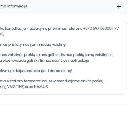
ymo informacija
nko konsultacija ir užsakymų priėmimas telefonu +370 697 03000 (I-V
00)
as pristatymas į artimiausią vaistinę
inės vaistinės prekių kainos gali skirtis nuo prekių kainų vaistinėse.
prekės išvaizda gali skirtis nuo esančios nuotraukoje
kymų pirkėjus pasiekia per 1 darbo dieną!
t aukštai oro temperatūrai, rekomenduojame rinktis prekių
ymą į VAISTINĘ arba NAMUS