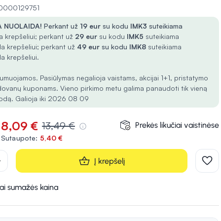
10000129751
 NUOLAIDA!
Perkant už
19 eur
su kodu
IMK3
suteikiama
 krepšeliui; perkant už
29 eur
su kodu
IMK5
suteikiama
a krepšeliui; perkant už
49 eur
su kodu
IMK8
suteikiama
a krepšeliui.
umuojamos. Pasiūlymas negalioja vaistams, akcijai 1+1, pristatymo
dovanų kuponams. Vieno pirkimo metu galima panaudoti tik vieną
odą. Galioja iki 2026 08 09
8,09 €
13,49 €
Prekės likučiai vaistinėse
Sutaupote:
5,40 €
d
Į krepšelį
kai sumažės kaina