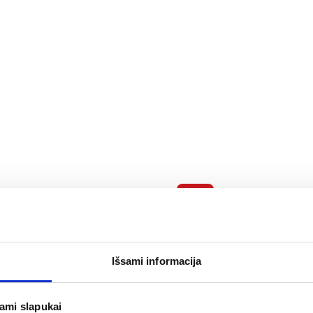
-40%
 kremas su arganų aliejumi
PHARMACERIS veido putos
E, 50 ml
SEBOSTATIC, 150 ml
Išsami informacija
(10)
.8 iš 5
7,79 €
,88 €
12,99 €
jami slapukai