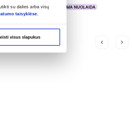
tikti su dalies arba visų
% PAPILDOMA NUOLAIDA
Į krepšelį
vatumo taisyklėse
.
eisti visus slapukus