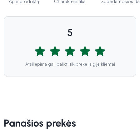
Apie produktą
Charakteristika
Sudedamosios da
5
Atsiliepimą gali palikti tik prekę įsigiję klientai
Panašios prekės