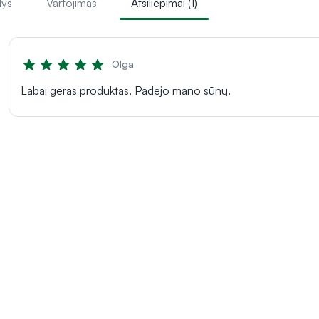
lys
Vartojimas
Atsiliepimai (1)
Olga
Labai geras produktas. Padėjo mano sūnų.