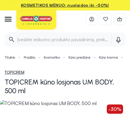
KOSMETIKOS MĖNUO: nuolaidos iki -50%!
Įveskite ieškomo produkto pavadinimą, prekės ženklą ir 
Titulinis
Pradžia
Kosmetika
Kūno priežiūrai
Kūno kremai
T
TOPICREM
TOPICREM kūno losjonas UM BODY,
500 ml
-30%