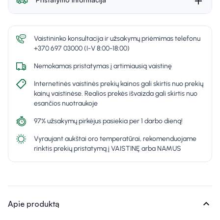
Vaistininko konsultacija ir užsakymų priėmimas telefonu
+370 697 03000 (I-V 8:00-18:00)
Nemokamas pristatymas į artimiausią vaistinę
Internetinės vaistinės prekių kainos gali skirtis nuo prekių
kainų vaistinėse. Realios prekės išvaizda gali skirtis nuo
esančios nuotraukoje
97% užsakymų pirkėjus pasiekia per 1 darbo dieną!
Vyraujant aukštai oro temperatūrai, rekomenduojame
rinktis prekių pristatymą į VAISTINĘ arba NAMUS
expand_more
Apie produktą