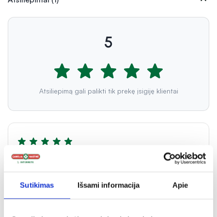
5
Atsiliepimą gali palikti tik prekę įsigiję klientai
Justina
Puikus. Geriausias kūno kremas. Susigeria, gerai
drėkina, nelipnus, bekvapis.
Sutikimas
Išsami informacija
Apie