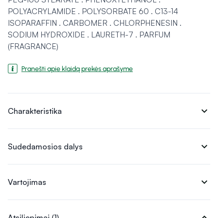
POLYACRYLAMIDE . POLYSORBATE 60 . C13-14
ISOPARAFFIN . CARBOMER . CHLORPHENESIN .
SODIUM HYDROXIDE . LAURETH-7 . PARFUM
(FRAGRANCE)
Pranešti apie klaidą prekės aprašyme
expand_more
Charakteristika
expand_more
Sudedamosios dalys
expand_more
Vartojimas
expand_more
Atsiliepimai (1)