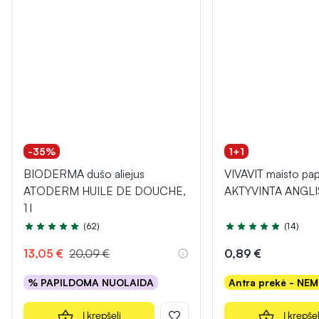
-35%
1+1
BIODERMA dušo aliejus
VIVAVIT maisto pap
ATODERM HUILE DE DOUCHE,
AKTYVINTA ANGLIS,
1 l
(62)
(14)
Įvertinimas 5.0 iš 5
Įvertinimas 5.0 iš 5
13,05 €
20,09 €
0,89 €
% PAPILDOMA NUOLAIDA
Antra prekė - NE
Į krepšelį
Į krepšel