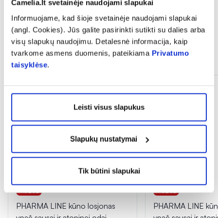
Camelia.lt svetainėje naudojami slapukai
Informuojame, kad šioje svetainėje naudojami slapukai
(angl. Cookies). Jūs galite pasirinkti sutikti su dalies arba
visų slapukų naudojimu. Detalesnė informacija, kaip
tvarkome asmens duomenis, pateikiama
Privatumo
Panašios prekės
taisyklėse
.
Leisti visus slapukus
Slapukų nustatymai
Tik būtini slapukai
-40%
-40%
PHARMA LINE kūno losjonas
PHARMA LINE kūno
ypač sausai ir atopinei odai,
ypač sausai ir atop