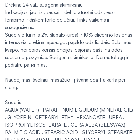
Drėkina 24 val., susigeria akimirksniu
Indikacijos: jautriai, sausai ir dehidratuotai odai, esant
tempimo ir diskomforto pojūčiui. Tinka vaikams ir
suaugusiems.
Sudėtyje turintis 2% šlapalo (urea) ir 10% glicerino losjonas
intensyviai drėkina, apsaugo, papildo odą lipidais. Subtilaus
kvapo, neriebios konsistencijos losjonas pašalina odos
sausumo požymius. Susigeria akimirksniu. Dermatologų ir
pediatrų patikrintas.
Naudojimas: švelniai įmasažuoti į švarią odą 1-ą kartą per
dieną.
Sudėtis:
AQUA (WATER) . PARAFFINUM LIQUIDUM (MINERAL OIL)
. GLYCERIN . CETEARYL ETHYLHEXANOATE . UREA .
ISOPROPYL ISOSTEARATE . CERA ALBA (BEESWAX) .
PALMITIC ACID . STEARIC ACID . GLYCERYL STEARATE .
PEG-100 STEARATE . PHENOXYETHANOL .