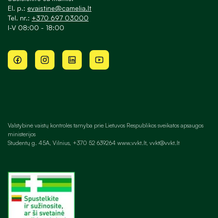
El. p.:
evaistine@camelia.lt
Tel. nr.:
+370 697 03000
I-V 08:00 - 18:00
Valstybinė vaistų kontrolės tarnyba prie Lietuvos Respublikos sveikatos apsaugos
ministerijos
Studentų g. 45A, Vilnius, +370 52 639264 www.vvkt.lt, vvkt@vvkt.lt