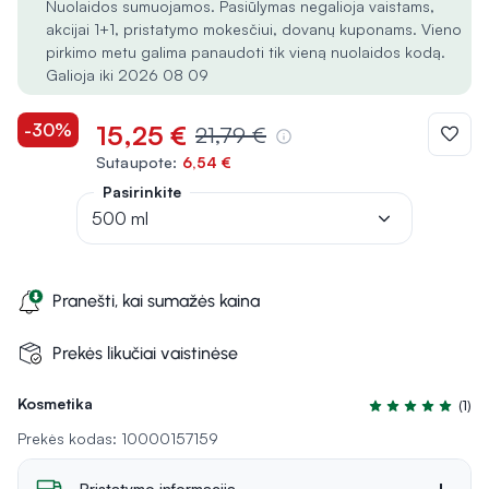
Nuolaidos sumuojamos. Pasiūlymas negalioja vaistams,
akcijai 1+1, pristatymo mokesčiui, dovanų kuponams. Vieno
pirkimo metu galima panaudoti tik vieną nuolaidos kodą.
Galioja iki 2026 08 09
-30%
15,25 €
21,79 €
Sutaupote:
6,54 €
Pasirinkite
500 ml
Pranešti, kai sumažės kaina
Prekės likučiai vaistinėse
Kosmetika
(1)
Įvertinimas 5.0 i
Prekės kodas: 10000157159
Pristatymo informacija