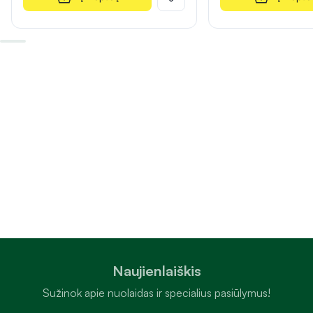
Naujienlaiškis
Sužinok apie nuolaidas ir specialius pasiūlymus!