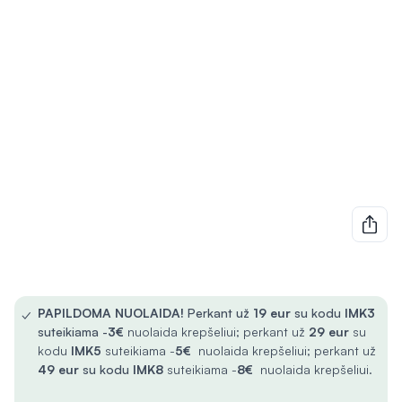
✓
PAPILDOMA NUOLAIDA!
Perkant už
19 eur
su kodu
IMK3
suteikiama -
3€
nuolaida krepšeliui; perkant už
29 eur
su
kodu
IMK5
suteikiama -
5€
nuolaida krepšeliui; perkant už
49 eur
su kodu
IMK8
suteikiama -
8€
nuolaida krepšeliui.