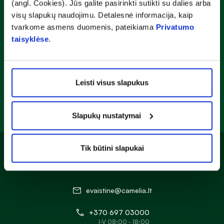
(angl. Cookies). Jūs galite pasirinkti sutikti su dalies arba
Prenumeruoti
visų slapukų naudojimu. Detalesnė informacija, kaip
tvarkome asmens duomenis, pateikiama
Privatumo
taisyklėse
.
Atsisiųskite CAMELIA programėlę
Leisti visus slapukus
Slapukų nustatymai
Tik būtini slapukai
evaistine@camelia.lt
+370 697 03000
I-V 08:00 - 18:00