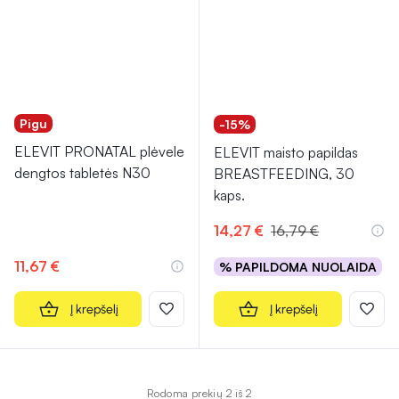
Pigu
-15%
ELEVIT PRONATAL plėvele
ELEVIT maisto papildas
dengtos tabletės N30
BREASTFEEDING, 30
kaps.
14,27 €
16,79 €
11,67 €
% PAPILDOMA NUOLAIDA
Į krepšelį
Į krepšelį
Rodoma prekių 2 iš 2