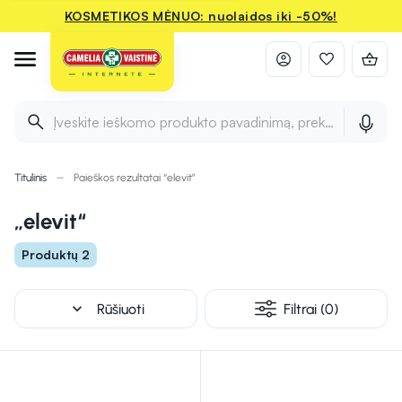
KOSMETIKOS MĖNUO: nuolaidos iki -50%!
Įveskite ieškomo produkto pavadinimą, prekės ženklą ir 
Titulinis
Paieškos rezultatai “elevit”
„elevit“
Produktų 2
expand_more
Rūšiuoti
Filtrai (0)