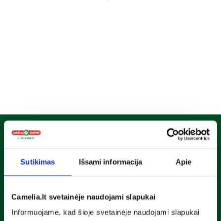
Naujienlaiškis
Sužinok apie nuolaidas ir specialius pasiūlymus!
Sutikimas
Išsami informacija
Apie
Camelia.lt svetainėje naudojami slapukai
Susipažinau ir sutinku su
privatumo taisyklėmis
Informuojame, kad šioje svetainėje naudojami slapukai