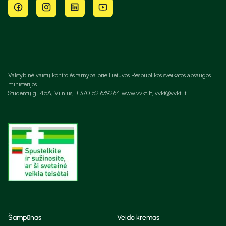
Valstybinė vaistų kontrolės tarnyba prie Lietuvos Respublikos sveikatos apsaugos
ministerijos
Studentų g. 45A, Vilnius, +370 52 639264 www.vvkt.lt, vvkt@vvkt.lt
Šampūnas
Veido kremas