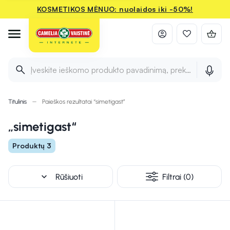
KOSMETIKOS MĖNUO: nuolaidos iki -50%!
Įveskite ieškomo produkto pavadinimą, prekės ženklą ir 
Titulinis
Paieškos rezultatai “simetigast”
„simetigast“
Produktų 3
expand_more
Rūšiuoti
Filtrai (0)