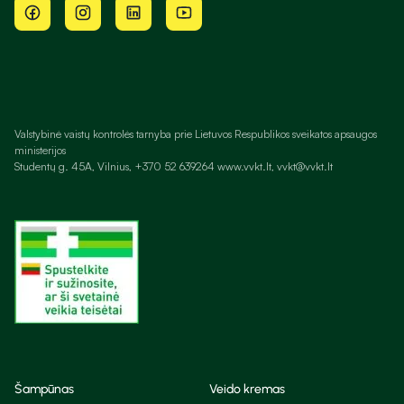
Valstybinė vaistų kontrolės tarnyba prie Lietuvos Respublikos sveikatos apsaugos
ministerijos
Studentų g. 45A, Vilnius, +370 52 639264 www.vvkt.lt, vvkt@vvkt.lt
Šampūnas
Veido kremas