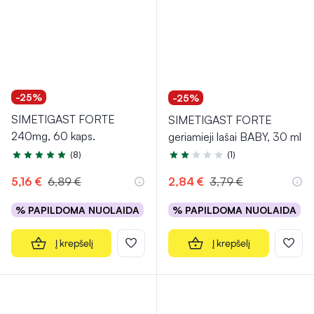
-25%
-25%
SIMETIGAST FORTE
SIMETIGAST FORTE
240mg, 60 kaps.
geriamieji lašai BABY, 30 ml
(8)
(1)
Įvertinimas 5.0 iš 5
Įvertinimas 2.0 iš 5
5,16 €
6,89 €
2,84 €
3,79 €
% PAPILDOMA NUOLAIDA
% PAPILDOMA NUOLAIDA
Į krepšelį
Į krepšelį