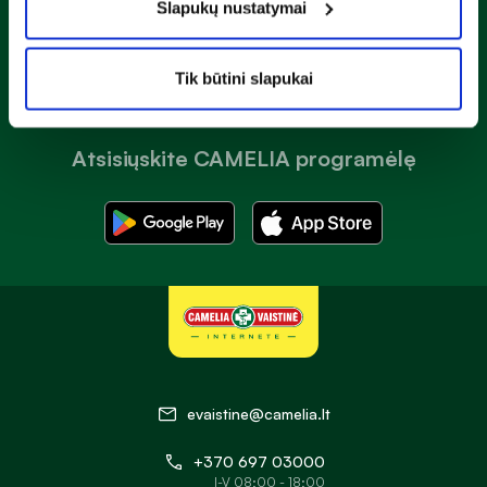
Slapukų nustatymai
Prenumeruoti
Tik būtini slapukai
Atsisiųskite CAMELIA programėlę
evaistine@camelia.lt
+370 697 03000
I-V 08:00 - 18:00