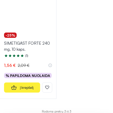
-25%
SIMETIGAST FORTE 240
mg, 10 kaps.
(1)
Įvertinimas 5.0 iš 5
1,56 €
2,09 €
% PAPILDOMA NUOLAIDA
Į krepšelį
Rodoma prekių 3 iš 3