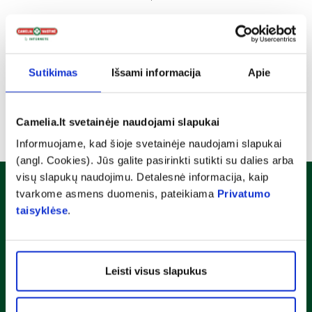
Sutikimas
Išsami informacija
Apie
Camelia.lt svetainėje naudojami slapukai
Informuojame, kad šioje svetainėje naudojami slapukai
(angl. Cookies). Jūs galite pasirinkti sutikti su dalies arba
visų slapukų naudojimu. Detalesnė informacija, kaip
Naujienlaiškis
tvarkome asmens duomenis, pateikiama
Privatumo
taisyklėse
.
Sužinok apie nuolaidas ir specialius pasiūlymus!
Leisti visus slapukus
Susipažinau ir sutinku su
privatumo taisyklėmis