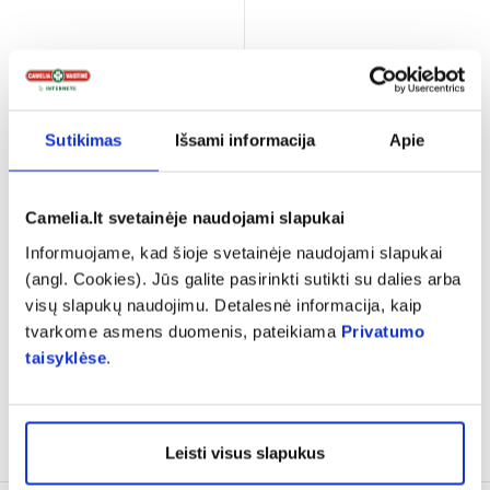
Sutikimas
Išsami informacija
Apie
-60% antram *
Camelia.lt svetainėje naudojami slapukai
SMARTHIT maisto papildas
SMARTHIT maisto papildas
Informuojame, kad šioje svetainėje naudojami slapukai
IV LACTOFERRIN, 100 ml
IV CURCUMIN + BETA
(angl. Cookies). Jūs galite pasirinkti sutikti su dalies arba
GLUCAN, 60 kaps.
(1)
visų slapukų naudojimu. Detalesnė informacija, kaip
Įvertinimas 5.0 iš 5
tvarkome asmens duomenis, pateikiama
Privatumo
24,69 €
34,98 €
taisyklėse
.
% PAPILDOMA NUOLAIDA
% PAPILDOMA NUOLAIDA
Į krepšelį
Į krepšelį
Leisti visus slapukus