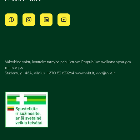
Valstybinė vaistų kontrolės tarnyba prie Lietuvos Respublikos sveikatos apsaugos
ministerijos
Studentų g. 45A, Vilnius, +370 52 639264 www.vvkt.lt, vvkt@vvkt.lt