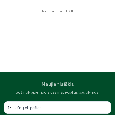
Rodoma prekių 11 iš 11
Naujienlaiškis
Sužinok apie nuolaidas ir specialius pasiūlymus!