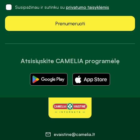
Susipažinau ir sutinku su
privatumo taisyklėmis
Prenumeruoti
Atsisiųskite CAMELIA programėlę
evaistine@camelia.lt