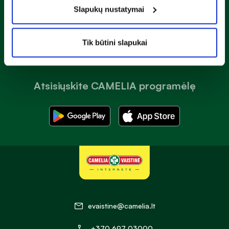
Slapukų nustatymai
Prenumeruoti
Tik būtini slapukai
Atsisiųskite CAMELIA programėlę
evaistine@camelia.lt
+370 697 03000