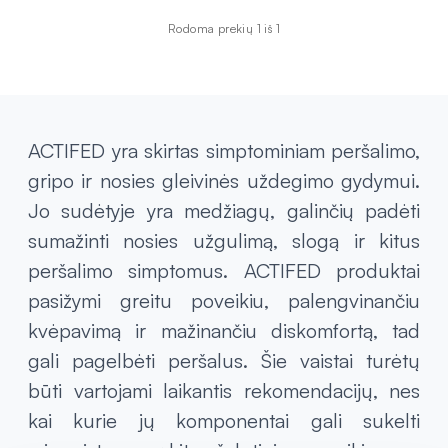
Rodoma prekių 1 iš 1
ACTIFED yra skirtas simptominiam peršalimo,
gripo ir nosies gleivinės uždegimo gydymui.
Jo sudėtyje yra medžiagų, galinčių padėti
sumažinti nosies užgulimą, slogą ir kitus
peršalimo simptomus. ACTIFED produktai
pasižymi greitu poveikiu, palengvinančiu
kvėpavimą ir mažinančiu diskomfortą, tad
gali pagelbėti peršalus. Šie vaistai turėtų
būti vartojami laikantis rekomendacijų, nes
kai kurie jų komponentai gali sukelti