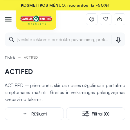
KOSMETIKOS MĖNUO: nuolaidos iki -50%!
Įveskite ieškomo produkto pavadinimą, prekės ženklą ir 
Titulinis
ACTIFED
ACTIFED
ACTIFED – priemonės, skirtos nosies užgulimui ir peršalimo
simptomams mažinti. Greitas ir veiksmingas palengvėjimas
kvėpavimo takams.
expand_more
Rūšiuoti
Filtrai (0)