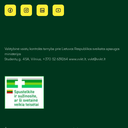
Valstybinė vaistų kontrolės tarnyba prie Lietuvos Respublikos sveikatos apsaugos
ministerijos
Studentų g. 45A, Vilnius, +370 52 639264 www.vvkt.lt, vvkt@vvkt.lt