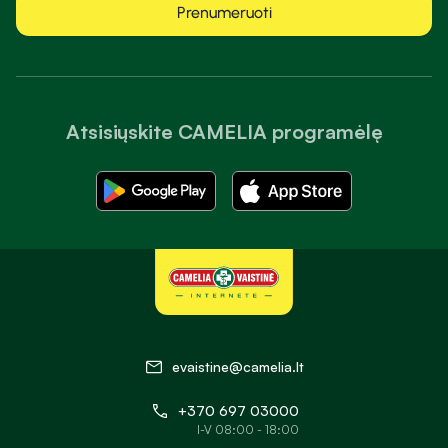
Prenumeruoti
Atsisiųskite CAMELIA programėlę
evaistine@camelia.lt
+370 697 03000
I-V 08:00 - 18:00