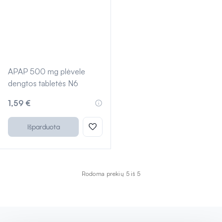
APAP 500 mg plėvele
dengtos tabletės N6
1,59 €
Išparduota
Rodoma prekių 5 iš 5