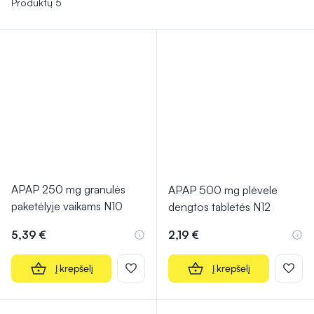
Produktų 5
APAP 250 mg granulės
APAP 500 mg plėvele
paketėlyje vaikams N10
dengtos tabletės N12
5,39 €
2,19 €
Į krepšelį
Į krepšelį