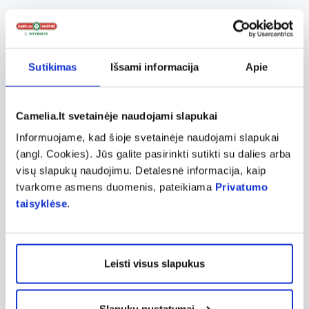
APAP yra prekių ženklas, kuris siūlo vaistus,
skirtus skausmo malšinimui ir karščiavimo
mažinimui. APAP produktai, kurių
Sutikimas
Išsami informacija
Apie
pagrindinė veiklioji medžiaga yra
paracetamolis, yra naudojami nuo galvos
Camelia.lt svetainėje naudojami slapukai
skausmo, raumenų skausmų, peršalimo
Informuojame, kad šioje svetainėje naudojami slapukai
simptomų ir kitų skausmų. Šie vaistai yra
(angl. Cookies). Jūs galite pasirinkti sutikti su dalies arba
žinomi dėl savo efektyvumo ir švelnumo
visų slapukų naudojimu. Detalesnė informacija, kaip
organizmui, nes nedirgina skrandžio kaip kai
tvarkome asmens duomenis, pateikiama
Privatumo
kurie kiti skausmą malšinantys vaistai. APAP
taisyklėse
.
yra plačiai naudojamas ir pasitikėjimą pelnęs
prekių ženklas, kurį renkasi žmonės,
siekdami greitai ir efektyviai numalšinti
Leisti visus slapukus
skausmą.
Slapukų nustatymai