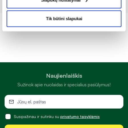
Tik būtini slapukai
Naujienlaiškis
Sužinok apie nuolaidas ir specialius pasiūlymus!
Susipažinau ir sutinku su
privatumo taisyklėmis