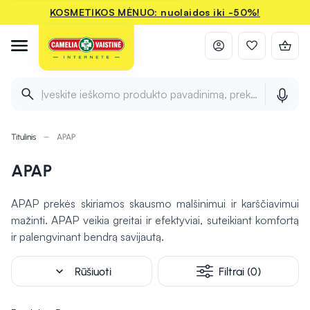
KOSMETIKOS MĖNUO: nuolaidos iki -50%!
Įveskite ieškomo produkto pavadinimą, prekės ženklą ir 
Titulinis
APAP
APAP
APAP prekės skiriamos skausmo malšinimui ir karščiavimui
mažinti. APAP veikia greitai ir efektyviai, suteikiant komfortą
ir palengvinant bendrą savijautą.
expand_more
Rūšiuoti
Filtrai (0)