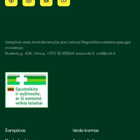
Valstybinė vaistų kontrolės tarnyba prie Lietuvos Respublikos sveikatos apsaugos
ministerijos
Studentų g. 45A, Vilnius, +370 52 639264 www.vvkt.lt, vvkt@vvkt.lt
Šampūnas
Veido kremas