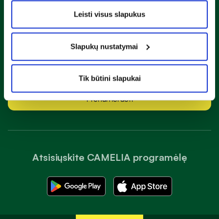
Naujienlaiškis
Leisti visus slapukus
Sužinok apie nuolaidas ir specialius pasiūlymus!
Slapukų nustatymai
Susipažinau ir sutinku su
privatumo taisyklėmis
Tik būtini slapukai
Prenumeruoti
Atsisiųskite CAMELIA programėlę