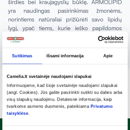
širdies bei kraujagyslių būklę. ARMOLIPID
yra naudingas pasirinkimas žmonėms,
norintiems natūraliai prižiūrėti savo lipidų
lygį, ypač tiems, kurie ieško papildomos
pagalbos širdies ir kraujagyslių sistemos
būklei.
Sutikimas
Išsami informacija
Apie
Camelia.lt svetainėje naudojami slapukai
Informuojame, kad šioje svetainėje naudojami slapukai
(angl. Cookies). Jūs galite pasirinkti sutikti su dalies arba
visų slapukų naudojimu. Detalesnė informacija, kaip
tvarkome asmens duomenis, pateikiama
Privatumo
taisyklėse
.