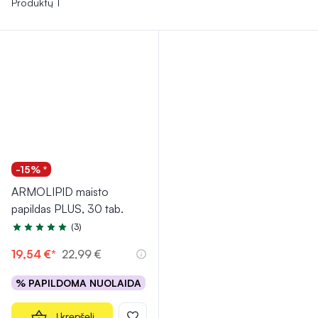
Produktų 1
-15% *
ARMOLIPID maisto
papildas PLUS, 30 tab.
(3)
Įvertinimas 5.0 iš 5
19,54 €*
22,99 €
% PAPILDOMA NUOLAIDA
Į krepšelį