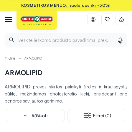
KOSMETIKOS MĖNUO: nuolaidos iki -50%!
Įveskite ieškomo produkto pavadinimą, prekės ženklą ir 
Titulinis
ARMOLIPID
ARMOLIPID
ARMOLIPID prekės skirtos palaikyti širdies ir kraujagyslių
būklę, mažindamos cholesterolio kiekį, prisidedant prie
bendros savijautos gerinimo.
expand_more
Rūšiuoti
Filtrai (0)