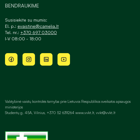
BENDRAUKIME
Susisiekite su mumis:
El. p.:
evaistine@camelia.lt
Tel. nr.:
+370 697 03000
I-V 08:00 - 18:00
Valstybinė vaistų kontrolės tarnyba prie Lietuvos Respublikos sveikatos apsaugos
ministerijos
Studentų g. 45A, Vilnius, +370 52 639264 www.vvkt.lt, vvkt@vvkt.lt