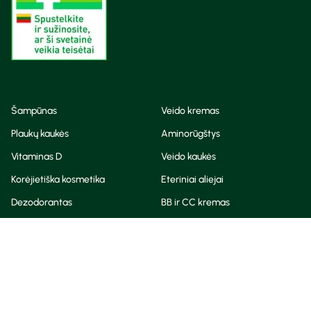
Šampūnas
Veido kremas
Plaukų kaukės
Aminorūgštys
Vitaminas D
Veido kaukės
Korėjietiška kosmetika
Eteriniai aliejai
Dezodorantas
BB ir CC kremas
Visos teisės saugomos
Privatumo taisyklės
Slapukų politika
© Camelia 2026