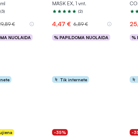
 ml
MASK EX, 1 vnt.
CO
(3)
(2)
.0 iš 5
Įvertinimas 5.0 iš 5
Įver
4,47 €
25
29,89 €
6,89 €
OMA NUOLAIDA
% PAPILDOMA NUOLAIDA
% 
epšelį
Į krepšelį
rnete
Tik internete
ujiena
-35%
-3