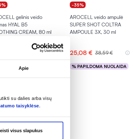
5%
-35%
CELL gelinis veido
AROCELL veido ampulė
mas HYAL B5
SUPER SHOT COLTRA
OTHING CREAM, 80 ml
AMPOULE 3X, 30 ml
(1)
tinimas 1.0 iš 5
,76 €
25,08 €
25,79 €
38,59 €
PAPILDOMA NUOLAIDA
% PAPILDOMA NUOLAIDA
Apie
Į krepšelį
Į krepšelį
tikti su dalies arba visų
vatumo taisyklėse
.
eisti visus slapukus