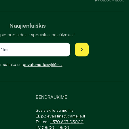
I-V 08:00 - 18:00
Naujienlaiškis
pie nuolaidas ir specialius pasiūlymus!
ir sutinku su
privatumo taisyklėmis
BENDRAUKIME
Susisiekite su mumis:
El. p.:
evaistine@camelia.lt
Tel. nr.:
+370 697 03000
I-V 08:00 - 18:00