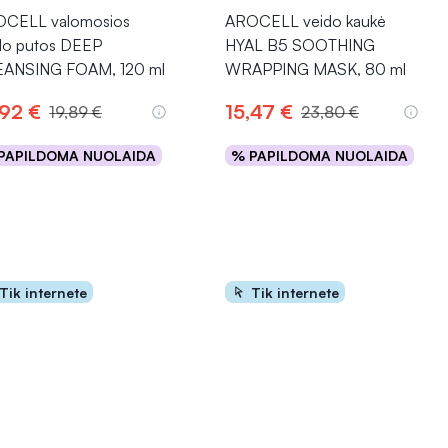
CELL valomosios
AROCELL veido kaukė
do putos DEEP
HYAL B5 SOOTHING
ANSING FOAM, 120 ml
WRAPPING MASK, 80 ml
,92 €
15,47 €
19,89 €
23,80 €
PAPILDOMA NUOLAIDA
% PAPILDOMA NUOLAIDA
Į krepšelį
Į krepšelį
Tik internete
Tik internete