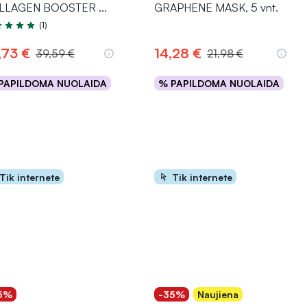
LLAGEN BOOSTER
...
GRAPHENE MASK, 5 vnt.
(1)
tinimas 5.0 iš 5
,73 €
14,28 €
39,59 €
21,98 €
PAPILDOMA NUOLAIDA
% PAPILDOMA NUOLAIDA
Į krepšelį
Į krepšelį
Tik internete
Tik internete
5%
-35%
Naujiena