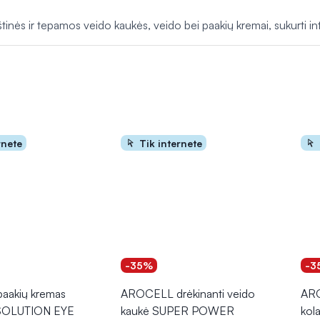
nės ir tepamos veido kaukės, veido bei paakių kremai, sukurti inte
rnete
Tik internete
-35%
-3
aakių kremas
AROCELL drėkinanti veido
ARO
SOLUTION EYE
kaukė SUPER POWER
kol