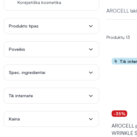
Korėjietiška kosmetika
AROCELL lakšti
Produkto tipas
Produktų 13
Poveikis
Tik inte
Spec. ingredientai
Tik internete
-35%
Kaina
AROCELL p
WRINKLE 