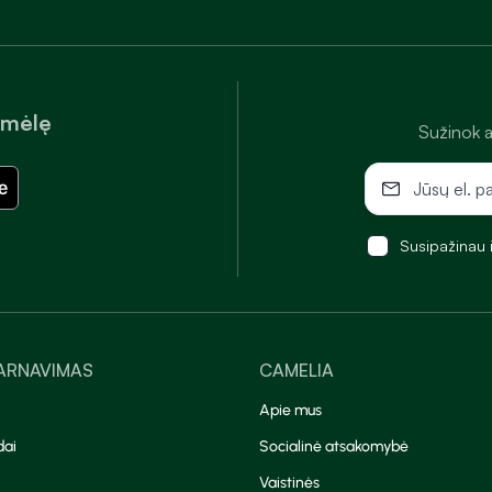
amėlę
Sužinok a
Susipažinau 
TARNAVIMAS
CAMELIA
Apie mus
dai
Socialinė atsakomybė
Vaistinės