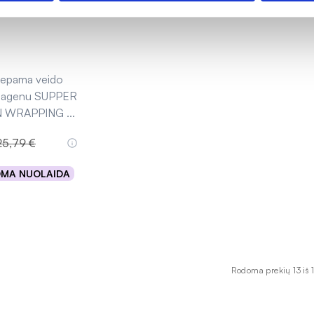
epama veido
olagenu SUPPER
 WRAPPING
...
25,79 €
OMA NUOLAIDA
uota
Rodoma prekių 13 iš 