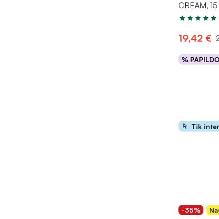
CREAM, 15
Įvertinimas 5
19,42 €
% PAPILD
Į kr
Tik inte
-35%
Na