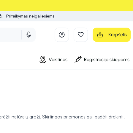
Pritaikymas neįgaliesiems
Krepšelis
Vaistinės
Registracija skiepams
brėžti natūralų grožį. Skirtingos priemonės gali padėti drėkinti,
s, tiek dekoratyvinės priemonės leis išreikšti savo stilių bei
teikti pasitikėjimo kasdien.