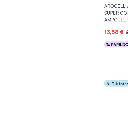
AROCELL ve
SUPER CO
AMPOULE M
13,58 €
% PAPILD
Į kr
Tik inte