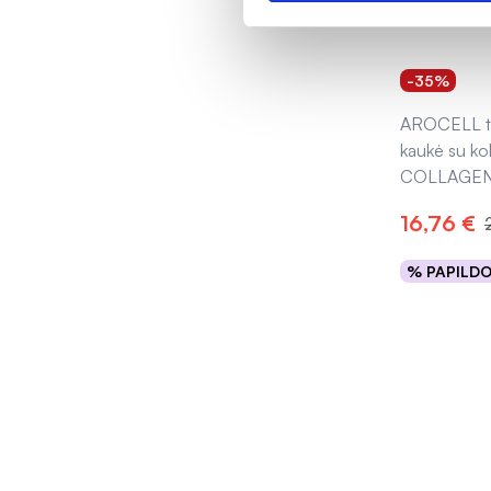
-35%
AROCELL t
kaukė su k
COLLAGEN
16,76 €
% PAPILD
Išpard