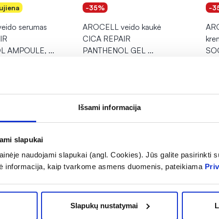
ujiena
-35%
-3
eido serumas
AROCELL veido kaukė
ARO
IR
CICA REPAIR
kre
L AMPOULE,
...
PANTHENOL GEL
...
SO
Įver
4,34 €
16
20,90 €
6,68 €
OMA NUOLAIDA
% PAPILDOMA NUOLAIDA
% 
Išsami informacija
epšelį
Į krepšelį
jami slapukai
inėje naudojami slapukai (angl. Cookies). Jūs galite pasirinkti su
ė informacija, kaip tvarkome asmens duomenis, pateikiama
Pri
rnete
Slapukų nustatymai
L