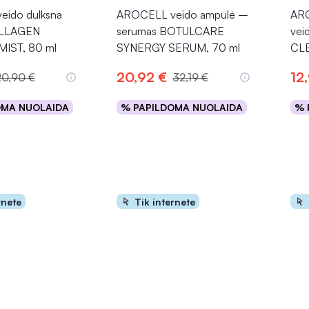
ido dulksna
AROCELL veido ampulė –
ARO
LLAGEN
serumas BOTULCARE
vei
IST, 80 ml
SYNERGY SERUM, 70 ml
CLE
20,92 €
12
20,90 €
32,19 €
OMA NUOLAIDA
% PAPILDOMA NUOLAIDA
% 
epšelį
Į krepšelį
rnete
Tik internete