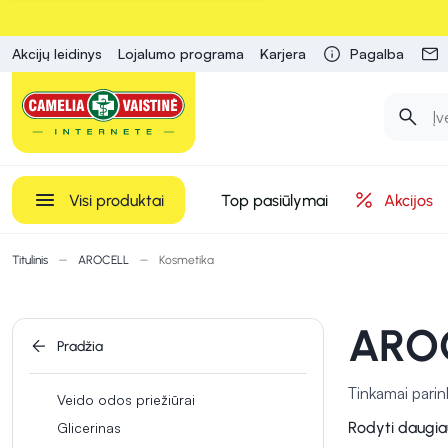
Akcijų leidinys
Lojalumo programa
Karjera
Pagalba
Visi produktai
Top pasiūlymai
Akcijos
Titulinis
AROCELL
Kosmetika
AROC
Pradžia
Tinkamai pari
Veido odos priežiūrai
apsaugoti nuo i
Rodyti daugia
Glicerinas
jaustis geriau