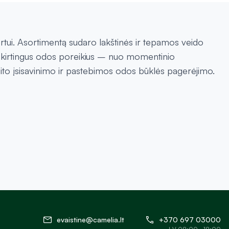
tui. Asortimentą sudaro lakštinės ir tepamos veido
tų skirtingus odos poreikius – nuo momentinio
ito įsisavinimo ir pastebimos odos būklės pagerėjimo.
evaistine@camelia.lt
+370 697 03000