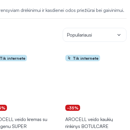
nsyviam drėkinimui ir kasdienei odos priežiūrai bei gaivinimui.
Populiariausi
Tik internete
Tik internete
5%
-35%
CELL veido kremas su
AROCELL veido kaukių
agenu SUPER
rinkinys BOTULCARE