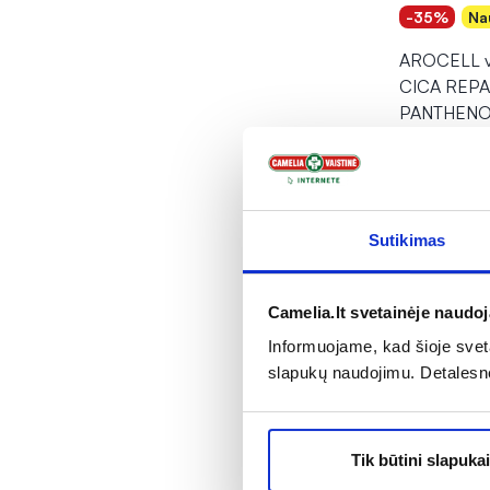
-35%
Na
AROCELL v
CICA REPA
PANTHENO
13,58 €
% PAPILD
Sutikimas
Į kr
Camelia.lt svetainėje naudo
Informuojame, kad šioje sveta
slapukų naudojimu. Detalesn
Tik inte
Tik būtini slapukai