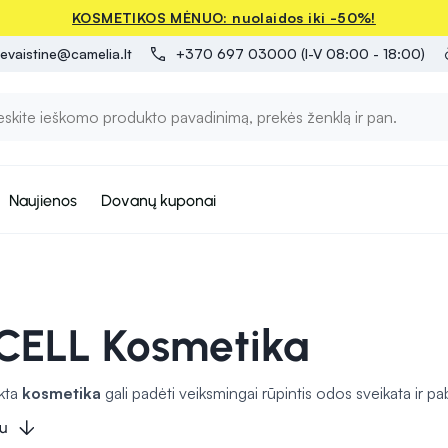
KOSMETIKOS MĖNUO: nuolaidos iki -50%!
evaistine@camelia.lt
+370 697 03000 (I-V 08:00 - 18:00)
Naujienos
Dovanų kuponai
ELL Kosmetika
nkta
kosmetika
gali padėti veiksmingai rūpintis odos sveikata ir pa
šorinių veiksnių ir suteikti odai švytėjimo. Tiek kasdienės priežiūro
u
. Rūpestingai pasirinkta kosmetika
gali pagerinti odos būklę
ir su