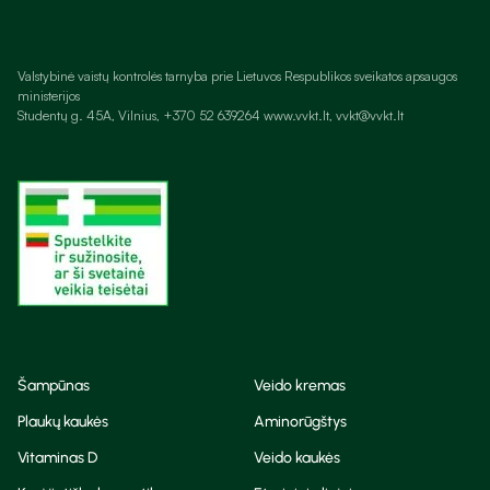
Valstybinė vaistų kontrolės tarnyba prie Lietuvos Respublikos sveikatos apsaugos
ministerijos
Studentų g. 45A, Vilnius, +370 52 639264 www.vvkt.lt, vvkt@vvkt.lt
Šampūnas
Veido kremas
Plaukų kaukės
Aminorūgštys
Vitaminas D
Veido kaukės