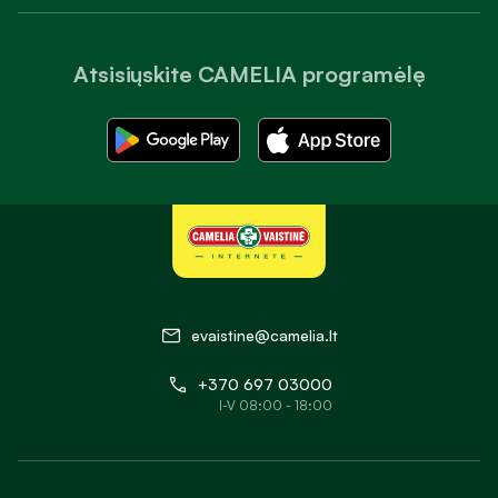
Atsisiųskite CAMELIA programėlę
evaistine@camelia.lt
+370 697 03000
I-V 08:00 - 18:00