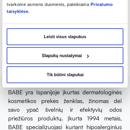
21,48 €
30,69 €
tvarkome asmens duomenis, pateikiama
Privatumo
taisyklėse
.
% PAPILDOMA NUOLAIDA
Išparduota
Leisti visus slapukus
Slapukų nustatymai
Rodoma prekių 9 iš 9
Tik būtini slapukai
BABE yra Ispanijoje įkurtas dermatologinės
kosmetikos prekės ženklas, žinomas dėl
savo ypač švelnių ir efektyvių odos
priežiūros produktų. Įkurta 1994 metais,
BABE specializuojasi kuriant hipoalerginius