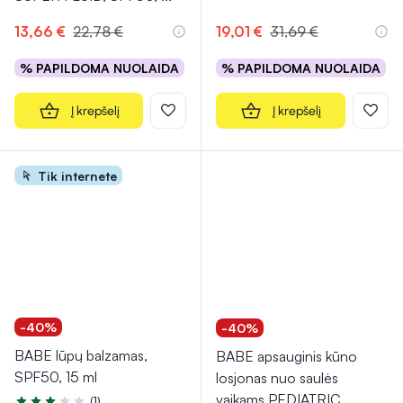
13,66 €
22,78 €
19,01 €
31,69 €
% PAPILDOMA NUOLAIDA
% PAPILDOMA NUOLAIDA
Į krepšelį
Į krepšelį
Tik internete
-40%
-40%
BABE lūpų balzamas,
BABE apsauginis kūno
SPF50, 15 ml
losjonas nuo saulės
vaikams PEDIATRIC,
...
(1)