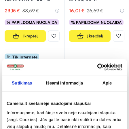
23,15 €
38,59 €
16,01 €
26,69 €
% PAPILDOMA NUOLAIDA
% PAPILDOMA NUOLAIDA
Į krepšelį
Į krepšelį
Tik internete
Sutikimas
Išsami informacija
Apie
Camelia.lt svetainėje naudojami slapukai
-30%
Informuojame, kad šioje svetainėje naudojami slapukai
BABE veido pieštukas
(angl. Cookies). Jūs galite pasirinkti sutikti su dalies arba
SUN, SPF50, 30 g
visų slapukų naudojimu. Detalesnė informacija, kaip