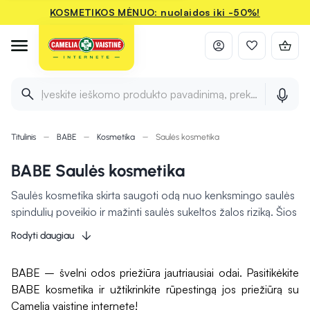
KOSMETIKOS MĖNUO: nuolaidos iki -50%!
Įveskite ieškomo produkto pavadinimą, prekės ženklą ir 
Titulinis
BABE
Kosmetika
Saulės kosmetika
BABE Saulės kosmetika
Saulės kosmetika skirta saugoti odą nuo kenksmingo saulės
spindulių poveikio ir mažinti saulės sukeltos žalos riziką. Šios
priemonės dažnai turi SPF (saulės apsaugos faktorių), kuris
Rodyti daugiau
nurodo, kaip efektyviai produktas saugo odą nuo UVB
spindulių, kurie gali sukelti nudegimus ir ilgalaikę odos žalą.
BABE – švelni odos priežiūra jautriausiai odai. Pasitikėkite
Be apsaugos nuo UV spindulių, saulės kosmetika gali turėti
BABE kosmetika ir užtikrinkite rūpestingą jos priežiūrą su
drėkinančių ir maitinančių ingredientų, tokių kaip alijošius,
Camelia vaistine internete!