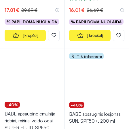
Įvertinimas 5.0 iš 5
17,81 €
29,69 €
16,01 €
26,69 €
% PAPILDOMA NUOLAIDA
% PAPILDOMA NUOLAIDA
Į krepšelį
Į krepšelį
Tik internete
-40%
-40%
BABE apsauginė emulsija
BABE apsauginis losjonas
riebiai, mišriai veido odai
SUN, SPF50+, 200 ml
SUPER FLUID, SPF50,
...