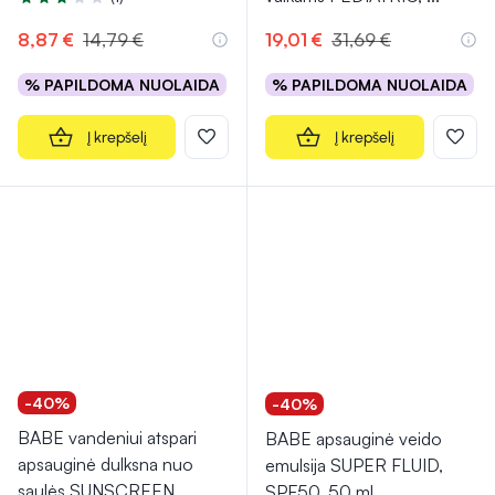
Įvertinimas 3.0 iš 5
8,87 €
14,79 €
19,01 €
31,69 €
% PAPILDOMA NUOLAIDA
% PAPILDOMA NUOLAIDA
Į krepšelį
Į krepšelį
-40%
-40%
BABE vandeniui atspari
BABE apsauginė veido
apsauginė dulksna nuo
emulsija SUPER FLUID,
saulės SUNSCREEN
...
SPF50, 50 ml