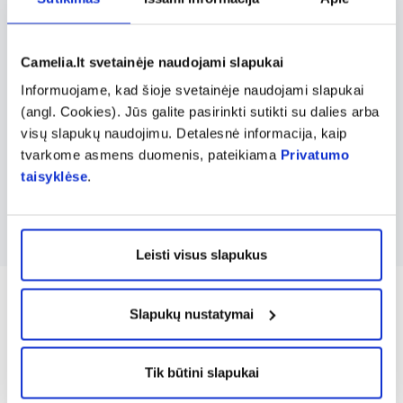
kitas probiotines kultūras, prisidedančias
prie virškinimo gerinimo ir pilvo pūtimo
mažinimo. Dauguma BIFIDIN produktų taip
Camelia.lt svetainėje naudojami slapukai
pat yra praturtinti prebiotikais, galinčiais
Informuojame, kad šioje svetainėje naudojami slapukai
padėti probiotinėms bakterijoms geriau
(angl. Cookies). Jūs galite pasirinkti sutikti su dalies arba
visų slapukų naudojimu. Detalesnė informacija, kaip
vystytis ir veikti. Tai patikimas pasirinkimas
tvarkome asmens duomenis, pateikiama
Privatumo
tiems, kurie nori palaikyti sveiką virškinimo
taisyklėse
.
sistemą ir gerą savijautą.
Leisti visus slapukus
Slapukų nustatymai
Tik būtini slapukai