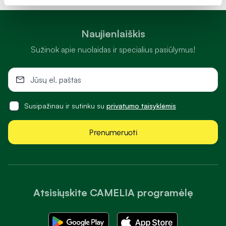
Naujienlaiškis
Sužinok apie nuolaidas ir specialius pasiūlymus!
Susipažinau ir sutinku su
privatumo taisyklėmis
Prenumeruoti
Atsisiųskite CAMELIA programėlę