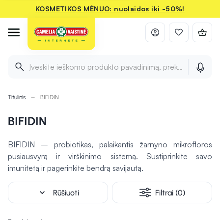
KOSMETIKOS MĖNUO: nuolaidos iki -50%!
Įveskite ieškomo produkto pavadinimą, prekės ženklą ir 
Titulinis
BIFIDIN
BIFIDIN
BIFIDIN – probiotikas, palaikantis žarnyno mikrofloros
pusiausvyrą ir virškinimo sistemą. Sustiprinkite savo
imunitetą ir pagerinkite bendrą savijautą.
expand_more
Rūšiuoti
Filtrai (0)