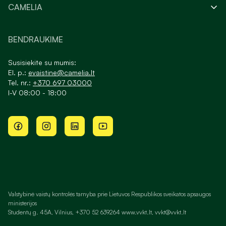
CAMELIA
BENDRAUKIME
Susisiekite su mumis:
El. p.:
evaistine@camelia.lt
Tel. nr.:
+370 697 03000
I-V 08:00 - 18:00
Valstybinė vaistų kontrolės tarnyba prie Lietuvos Respublikos sveikatos apsaugos
ministerijos
Studentų g. 45A, Vilnius, +370 52 639264 www.vvkt.lt, vvkt@vvkt.lt