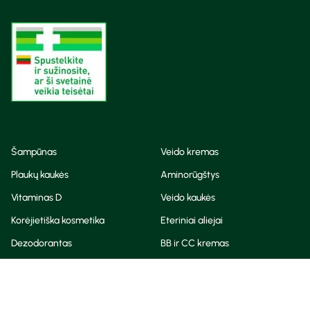
Šampūnas
Veido kremas
Plaukų kaukės
Aminorūgštys
Vitaminas D
Veido kaukės
Korėjietiška kosmetika
Eteriniai aliejai
Dezodorantas
BB ir CC kremas
Visos teisės saugomos
Privatumo taisyklės
Slapukų politika