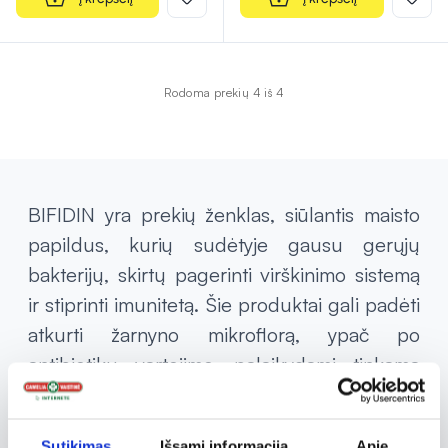
Rodoma prekių 4 iš 4
BIFIDIN yra prekių ženklas, siūlantis maisto
papildus, kurių sudėtyje gausu gerųjų
bakterijų, skirtų pagerinti virškinimo sistemą
ir stiprinti imunitetą. Šie produktai gali padėti
atkurti žarnyno mikroflorą, ypač po
antibiotikų vartojimo, palaikydami tinkamą
bakterijų pusiausvyrą žarnyne. BIFIDIN
prekių ženklas naudoja bifidobakterijas ir
Sutikimas
Išsami informacija
Apie