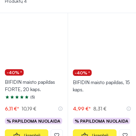
Produktų 4
-40% *
-40% *
BIFIDIN maisto papildas
BIFIDIN maisto papildas, 15
FORTE, 20 kaps.
kaps.
(5)
Įvertinimas 4.6 iš 5
6,11 €*
10,19 €
4,99 €*
8,31 €
% PAPILDOMA NUOLAIDA
% PAPILDOMA NUOLAIDA
Į krepšelį
Į krepšelį