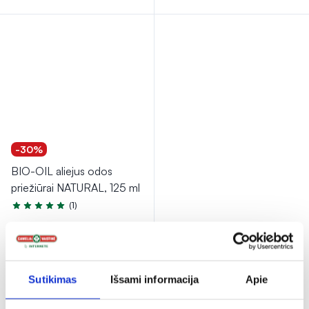
-30%
BIO-OIL aliejus odos
priežiūrai NATURAL, 125 ml
(1)
Įvertinimas 5.0 iš 5
15,25 €
21,79 €
% PAPILDOMA NUOLAIDA
Sutikimas
Išsami informacija
Apie
Į krepšelį