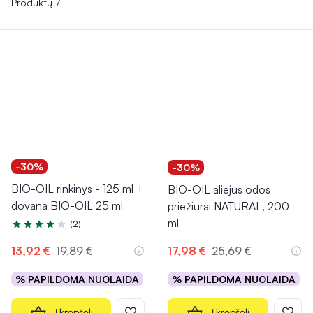
Produktų 7
-30%
-30%
BIO-OIL rinkinys - 125 ml +
BIO-OIL aliejus odos
dovana BIO-OIL 25 ml
priežiūrai NATURAL, 200
ml
(2)
Įvertinimas 4.0 iš 5
13,92 €
19,89 €
17,98 €
25,69 €
% PAPILDOMA NUOLAIDA
% PAPILDOMA NUOLAIDA
Į krepšelį
Į krepšelį