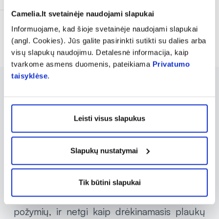
Camelia.lt svetainėje naudojami slapukai
Informuojame, kad šioje svetainėje naudojami slapukai
Rodoma prekių 7 iš 7
(angl. Cookies). Jūs galite pasirinkti sutikti su dalies arba
visų slapukų naudojimu. Detalesnė informacija, kaip
tvarkome asmens duomenis, pateikiama
Privatumo
taisyklėse
.
BIO-OIL yra prekių ženklas, pasižymintis
savo multifunkciniu aliejumi, kurio sudėtyje
Leisti visus slapukus
yra natūralių augalinių ingredientų. Šis
produktas gali pagerinti odos būklę,
Slapukų nustatymai
padedant suvienodinti odos atspalvį ir
gerinant randų bei strijų išvaizdą. BIO-OIL
naudojama įvairių odos problemų
Tik būtini slapukai
sprendimui – nuo aknės randų iki senėjimo
požymių, ir netgi kaip drėkinamasis plaukų