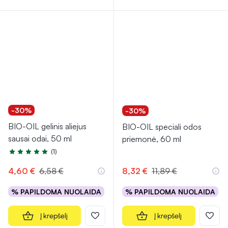
-30%
-30%
BIO-OIL gelinis aliejus
BIO-OIL speciali odos
sausai odai, 50 ml
priemonė, 60 ml
(1)
Įvertinimas 5.0 iš 5
4,60 €
6,58 €
8,32 €
11,89 €
% PAPILDOMA NUOLAIDA
% PAPILDOMA NUOLAIDA
Į krepšelį
Į krepšelį