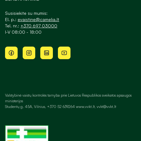
Susisiekite su mumis:
El. p.:
evaistine@camelia.lt
Tel. nr.:
+370 697 03000
I-V 08:00 - 18:00
Valstybinė vaistų kontrolės tarnyba prie Lietuvos Respublikos sveikatos apsaugos
ministerijos
Studentų g. 45A, Vilnius, +370 52 639264 www.vvkt.lt, vvkt@vvkt.lt