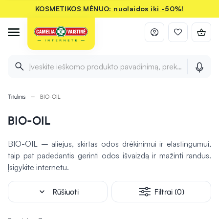
KOSMETIKOS MĖNUO: nuolaidos iki -50%!
Įveskite ieškomo produkto pavadinimą, prekės ženklą ir 
Titulinis
BIO-OIL
BIO-OIL
BIO-OIL – aliejus, skirtas odos drėkinimui ir elastingumui,
taip pat padedantis gerinti odos išvaizdą ir mažinti randus.
Įsigykite internetu.
expand_more
Rūšiuoti
Filtrai (0)