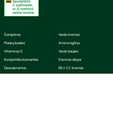
Šampūnas
Veido kremas
Plaukų kaukės
Aminorūgštys
Vitaminas D
Veido kaukės
Korėjietiška kosmetika
Eteriniai aliejai
Dezodorantas
BB ir CC kremas
Visos teisės saugomos
Privatumo taisyklės
Slapukų politika
© Camelia 2026