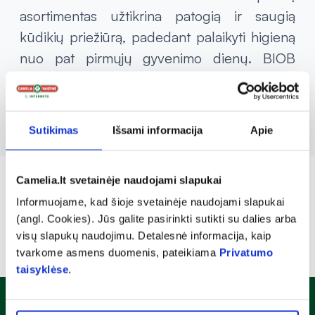
asortimentas užtikrina patogią ir saugią
kūdikių priežiūrą, padedant palaikyti higieną
nuo pat pirmųjų gyvenimo dienų. BIOB
orientuojasi į tai, kad jų produktai būtų ne
tik efektyvūs, bet ir saugūs naudoti kasdien.
Sutikimas
Išsami informacija
Apie
Camelia.lt svetainėje naudojami slapukai
Informuojame, kad šioje svetainėje naudojami slapukai
(angl. Cookies). Jūs galite pasirinkti sutikti su dalies arba
visų slapukų naudojimu. Detalesnė informacija, kaip
tvarkome asmens duomenis, pateikiama
Privatumo
taisyklėse
.
Naujienlaiškis