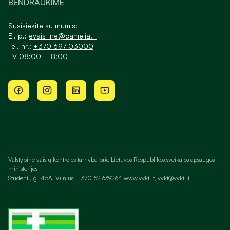
BENDRAUKIME
Susisiekite su mumis:
El. p.:
evaistine@camelia.lt
Tel. nr.:
+370 697 03000
I-V 08:00 - 18:00
Valstybinė vaistų kontrolės tarnyba prie Lietuvos Respublikos sveikatos apsaugos
ministerijos
Studentų g. 45A, Vilnius, +370 52 639264 www.vvkt.lt, vvkt@vvkt.lt