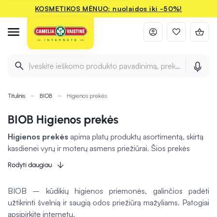
KOSMETIKOS MĖNUO: nuolaidos iki -50%!
Įveskite ieškomo produkto pavadinimą, prekės ženklą ir 
Titulinis
BIOB
Higienos prekės
BIOB Higienos prekės
Higienos prekės
apima platų produktų asortimentą, skirtą
kasdienei vyrų ir moterų asmens priežiūrai. Šios prekės
padeda palaikyti švarą ir komfortą
, taip pat užtikrinti
Rodyti daugiau
apsaugą nuo infekcijų. Vyrų ir moterų higienai skirtos
priemonės pritaikytos specifiniams poreikiams, pavyzdžiui,
BIOB – kūdikių higienos priemonės, galinčios padėti
intymiai higienai ar odos priežiūrai. Slaugos prekės
užtikrinti švelnią ir saugią odos priežiūrą mažyliams. Patogiai
papildomai padeda rūpinantis pacientais bei kasdieniais
apsipirkite internetu.