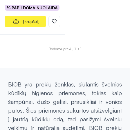
% PAPILDOMA NUOLAIDA
Į krepšelį
Rodoma prekių 1 iš 1
BIOB yra prekių ženklas, siūlantis švelnias
kūdikių higienos priemones, tokias kaip
šampūnai, dušo geliai, prausikliai ir vonios
putos. Šios priemonės sukurtos atsižvelgiant
į jautrią kūdikių odą, tad pasižymi švelniu
veikimu ir natūralia sudėtimi. BIOB prekių