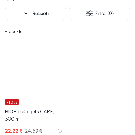
poreikiais.
expand_more
Rūšiuoti
Filtrai (0)
Produktų 1
-10%
BIOB dušo gelis CARE,
300 ml
22,22 €
24,69 €