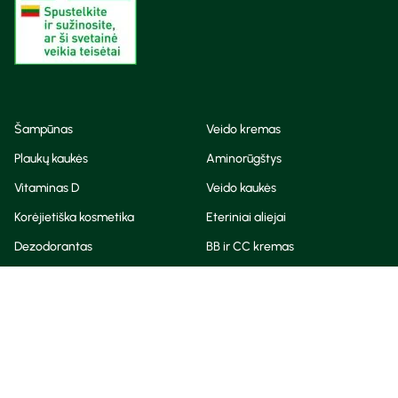
Šampūnas
Veido kremas
Plaukų kaukės
Aminorūgštys
Vitaminas D
Veido kaukės
Korėjietiška kosmetika
Eteriniai aliejai
Dezodorantas
BB ir CC kremas
Visos teisės saugomos
Privatumo taisyklės
Slapukų politika
© Camelia 2026