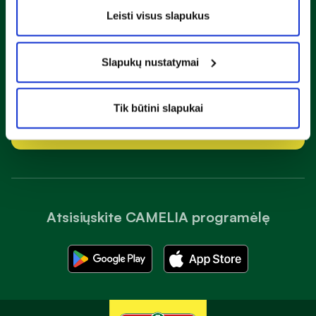
Leisti visus slapukus
Sužinok apie nuolaidas ir specialius pasiūlymus!
Slapukų nustatymai
Susipažinau ir sutinku su
privatumo taisyklėmis
Tik būtini slapukai
Prenumeruoti
Atsisiųskite CAMELIA programėlę