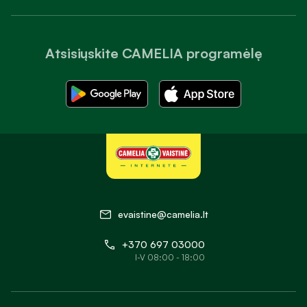
Atsisiųskite CAMELIA programėlę
evaistine@camelia.lt
+370 697 03000
I-V 08:00 - 18:00