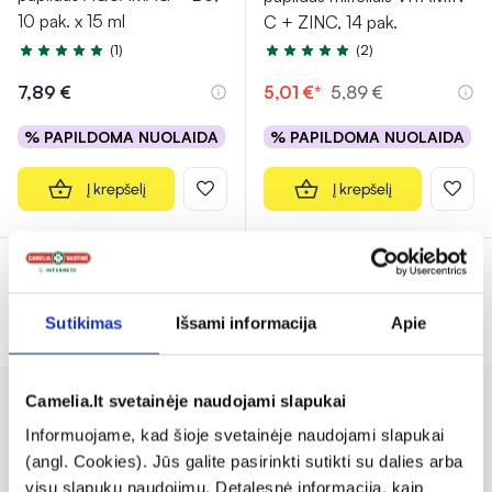
10 pak. x 15 ml
C + ZINC, 14 pak.
(1)
(2)
Įvertinimas 5.0 iš 5
Įvertinimas 5.0 iš 5
7,89 €
5,01 €*
5,89 €
% PAPILDOMA NUOLAIDA
% PAPILDOMA NUOLAIDA
Į krepšelį
Į krepšelį
Rodoma prekių 6 iš 6
Sutikimas
Išsami informacija
Apie
Camelia.lt svetainėje naudojami slapukai
BIOFARMACIJA – lietuviškas prekės
Informuojame, kad šioje svetainėje naudojami slapukai
ženklas, kuris specializuojasi aukštos
(angl. Cookies). Jūs galite pasirinkti sutikti su dalies arba
visų slapukų naudojimu. Detalesnė informacija, kaip