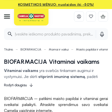
KOSMETIKOS MĖNUO: nuolaidos iki -50%!
Įveskite ieškomo produkto pavadinimą, prekės ženklą ir 
Titulinis
BIOFARMACIJA
Mamai ir vaikui
Maisto papildai ir vitaminai
BIOFARMACIJA Vitaminai vaikams
Vitaminai vaikams
yra svarbūs tinkamam augimui ir
vystymuisi. Jie skirti
stiprinti imuninę sistemą
, padėti
tinkamai vystytis organams ir skatinti energijos gamybą.
Rodyti daugiau
Vitaminas A
svarbus regėjimui, o
vitaminas C
gali padėti
kovoti su infekcijomis. B grupės vitaminai prisideda prie
BIOFARMACIJA – patikimi maisto papildai ir vitaminai gerai
nervų sistemos veiklos, o
vitaminas D
užtikrina sveikus
sveikatai palaikyti. Atraskite sprendimus savo sveikatai
kaulus ir dantis. Subalansuota mityba, gausi įvairių vaisių ir
Camelia vaistinėje internete.