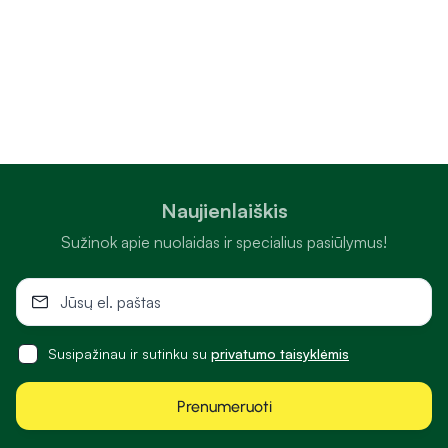
Naujienlaiškis
Sužinok apie nuolaidas ir specialius pasiūlymus!
Susipažinau ir sutinku su
privatumo taisyklėmis
Prenumeruoti