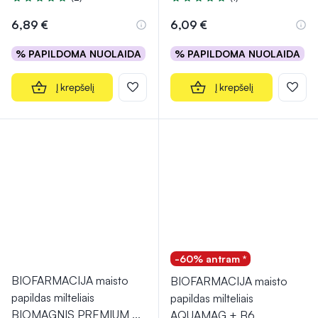
Įvertinimas 4.5 iš 5
Įvertinimas 5.0 iš 5
6,89 €
6,09 €
% PAPILDOMA NUOLAIDA
% PAPILDOMA NUOLAIDA
Į krepšelį
Į krepšelį
-60% antram *
BIOFARMACIJA maisto
BIOFARMACIJA maisto
papildas milteliais
papildas milteliais
BIOMAGNIS PREMIUM
...
AQUAMAG + B6
...