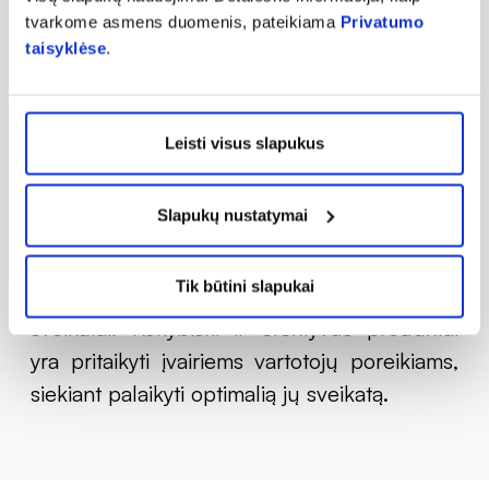
kokybės maisto papildų gamyboje. Šio
tvarkome asmens duomenis, pateikiama
Privatumo
prekės ženklo sukurti produktai kuriami
taisyklėse
.
remiantis moksliniai tyrimais ir skirti sveikatos
palaikymui bei stiprinimui. Be to,
BIOFARMACIJA ypač akcentuoja natūralias
Leisti visus slapukus
sudedamąsias dalis ir pažangias gamybos
technologijas. Šis prekės ženklas siūlo
Slapukų nustatymai
vitaminus ir mineralus imuniteto stiprinimui,
nervų sistemos funkcijos ir energijos
Tik būtini slapukai
apykaitos palaikymui, sąnarių ir kaulų
sveikatai. Kokybiški ir efektyvūs produktai
yra pritaikyti įvairiems vartotojų poreikiams,
siekiant palaikyti optimalią jų sveikatą.