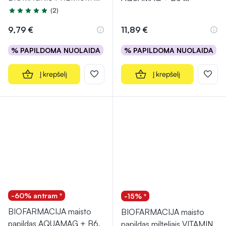
(2)
Įvertinimas 5.0 iš 5
9,79 €
11,89 €
% PAPILDOMA NUOLAIDA
% PAPILDOMA NUOLAIDA
Į krepšelį
Į krepšelį
-60% antram *
-15% *
BIOFARMACIJA maisto
BIOFARMACIJA maisto
papildas AQUAMAG + B6,
papildas milteliais VITAMIN