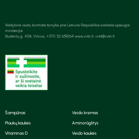
Valstybinė vaistų kontrolės tarnyba prie Lietuvos Respublikos sveikatos apsaugos
ministerijos
Studentų g. 45A, Vilnius, +370 52 639264 www.vvkt.lt, vvkt@vvkt.lt
Šampūnas
Veido kremas
Plaukų kaukės
Aminorūgštys
Vitaminas D
Veido kaukės