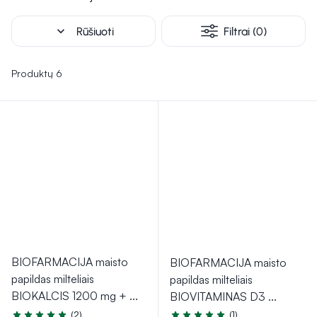
daržovių, yra svarbi, kad vaikai gautų reikiamų vitaminų.
expand_more
Rūšiuoti
Filtrai (0)
Produktų 6
BIOFARMACIJA maisto
BIOFARMACIJA maisto
papildas milteliais
papildas milteliais
BIOKALCIS 1200 mg +
...
BIOVITAMINAS D3
...
(2)
(1)