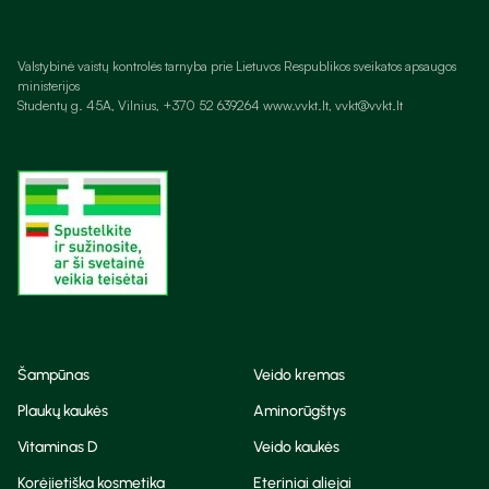
Valstybinė vaistų kontrolės tarnyba prie Lietuvos Respublikos sveikatos apsaugos
ministerijos
Studentų g. 45A, Vilnius, +370 52 639264 www.vvkt.lt, vvkt@vvkt.lt
Šampūnas
Veido kremas
Plaukų kaukės
Aminorūgštys
Vitaminas D
Veido kaukės
Korėjietiška kosmetika
Eteriniai aliejai