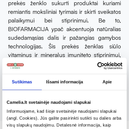
prekės ženklo sukurti produktai kuriami
remiantis moksliniai tyrimais ir skirti sveikatos
palaikymui bei stiprinimui. Be to,
BIOFARMACIJA ypač akcentuoja natūralias
sudedamąsias dalis ir pažangias gamybos
technologijas. Šis prekės ženklas siūlo
vitaminus ir mineralus imuniteto stiprinimui,
nervų sistemos funkcijos ir energijos
apykaitos palaikymui, sąnarių ir kaulų
sveikatai. Kokybiški ir efektyvūs produktai
Sutikimas
Išsami informacija
Apie
yra pritaikyti įvairiems vartotojų poreikiams,
siekiant palaikyti optimalią jų sveikatą.
Camelia.lt svetainėje naudojami slapukai
Informuojame, kad šioje svetainėje naudojami slapukai
(angl. Cookies). Jūs galite pasirinkti sutikti su dalies arba
visų slapukų naudojimu. Detalesnė informacija, kaip