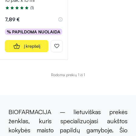
10 pak. x 15 ml
(1)
Įvertinimas 5.0 iš 5
7,89 €
% PAPILDOMA NUOLAIDA
Į krepšelį
Rodoma prekių 1 iš 1
BIOFARMACIJA – lietuviškas prekės
ženklas, kuris specializuojasi aukštos
kokybės maisto papildų gamyboje. Šio