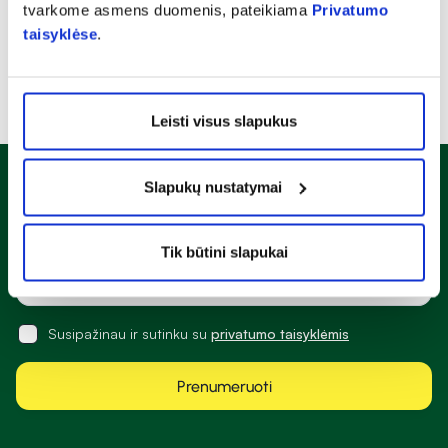
tvarkome asmens duomenis, pateikiama
Privatumo
taisyklėse
.
Leisti visus slapukus
Slapukų nustatymai
Naujienlaiškis
Sužinok apie nuolaidas ir specialius pasiūlymus!
Tik būtini slapukai
Susipažinau ir sutinku su
privatumo taisyklėmis
Prenumeruoti