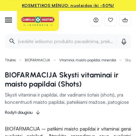
KOSMETIKOS MĖNUO: nuolaidos iki -50%!
Įveskite ieškomo produkto pavadinimą, prekės ženklą ir 
Titulinis
BIOFARMACIJA
Vitaminai, maisto papildai, mineralai
Skysti 
BIOFARMACIJA Skysti vitaminai ir
maisto papildai (Shots)
Skysti vitaminai ir papildai, dar vadinami šotais (shots), yra
koncentruoti maisto papildai, pateikiami mažose, patogiose
vienkartinėse pakuotėse. Jie paruošti tiesioginiam vartojimui
Rodyti daugiau
ir nereikalauja papildomo maišymo ar skysčio užgėrimui.
Toks variantas ypač tinka aktyvų gyvenimo būdą
BIOFARMACIJA – patikimi maisto papildai ir vitaminai gerai
propaguojantiems ar keliaujantiems žmonėms. Šotai gali