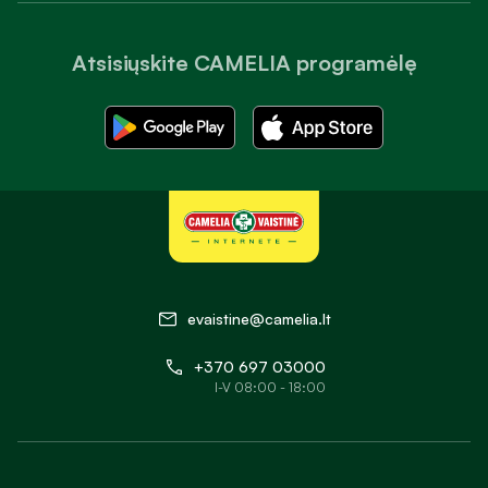
Atsisiųskite CAMELIA programėlę
evaistine@camelia.lt
+370 697 03000
I-V 08:00 - 18:00