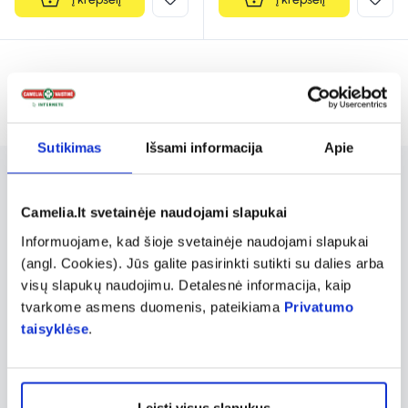
Rodoma prekių 6 iš 6
Sutikimas
Išsami informacija
Apie
BIORYTHM maisto papildai siūlo platų
Camelia.lt svetainėje naudojami slapukai
produktų pasirinkimą, skirtą palaikyti gerą
Informuojame, kad šioje svetainėje naudojami slapukai
organizmo veiklą. Tarp jų yra ašvagandos,
(angl. Cookies). Jūs galite pasirinkti sutikti su dalies arba
magnio B6, geležies, seleno, vitamino B12 ir
visų slapukų naudojimu. Detalesnė informacija, kaip
cinko papildai, kurie prisideda prie įvairių
tvarkome asmens duomenis, pateikiama
Privatumo
taisyklėse
.
kūno funkcijų gerinimo. Šie papildai
pagaminti iš natūralių ingredientų, kurie
užtikrina aukštą kokybę ir veiksmingumą.
Leisti visus slapukus