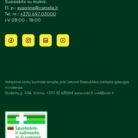
Susisiekite su mumis:
El. p.:
evaistine@camelia.lt
Tel. nr.:
+370 697 03000
I-V 08:00 - 18:00
Valstybinė vaistų kontrolės tarnyba prie Lietuvos Respublikos sveikatos apsaugos
ministerijos
Studentų g. 45A, Vilnius, +370 52 639264 www.vvkt.lt, vvkt@vvkt.lt