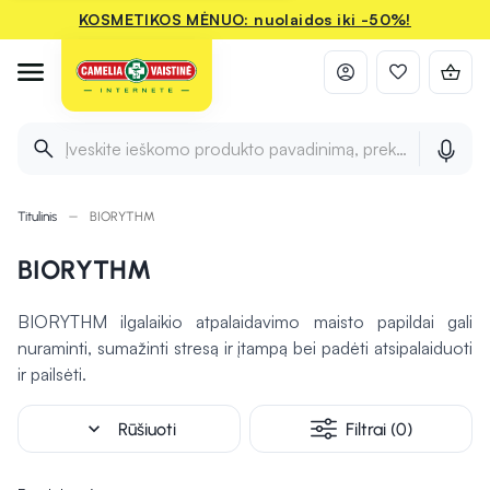
KOSMETIKOS MĖNUO: nuolaidos iki -50%!
Įveskite ieškomo produkto pavadinimą, prekės ženklą ir 
Titulinis
BIORYTHM
BIORYTHM
BIORYTHM ilgalaikio atpalaidavimo maisto papildai gali
nuraminti, sumažinti stresą ir įtampą bei padėti atsipalaiduoti
ir pailsėti.
expand_more
Rūšiuoti
Filtrai (0)