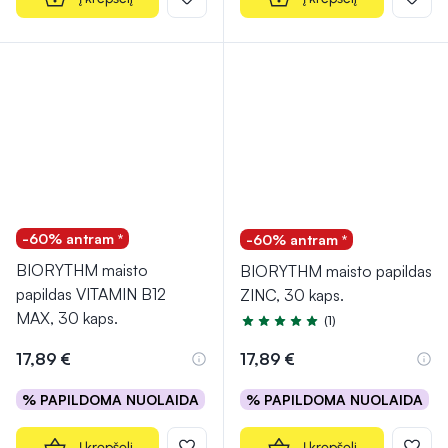
-60% antram *
-60% antram *
BIORYTHM maisto
BIORYTHM maisto papildas
papildas VITAMIN B12
ZINC, 30 kaps.
MAX, 30 kaps.
(1)
Įvertinimas 5.0 iš 5
17,89 €
17,89 €
% PAPILDOMA NUOLAIDA
% PAPILDOMA NUOLAIDA
Į krepšelį
Į krepšelį