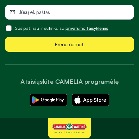
Susipažinau ir sutinku su
privatumo taisyklėmis
Prenumeruoti
Atsisiųskite CAMELIA programėlę