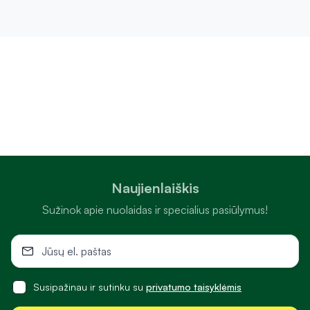
Naujienlaiškis
Sužinok apie nuolaidas ir specialius pasiūlymus!
Susipažinau ir sutinku su
privatumo taisyklėmis