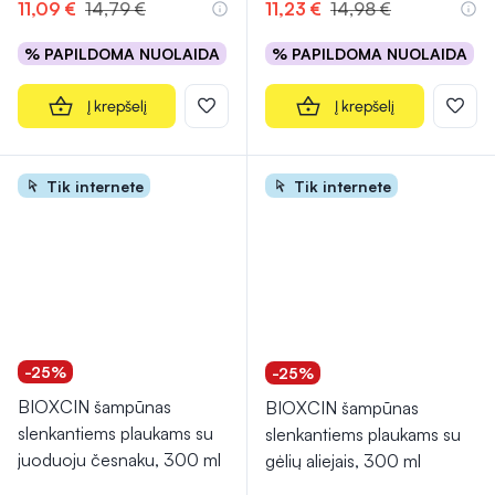
11,09 €
14,79 €
11,23 €
14,98 €
% PAPILDOMA NUOLAIDA
% PAPILDOMA NUOLAIDA
Į krepšelį
Į krepšelį
Tik internete
Tik internete
-25%
-25%
BIOXCIN šampūnas
BIOXCIN šampūnas
slenkantiems plaukams su
slenkantiems plaukams su
juoduoju česnaku, 300 ml
gėlių aliejais, 300 ml