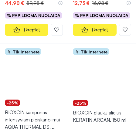
44,98 €
59,98 €
12,73 €
16,98 €
% PAPILDOMA NUOLAIDA
% PAPILDOMA NUOLAIDA
Į krepšelį
Į krepšelį
Tik internete
Tik internete
-25%
-25%
BIOXCIN šampūnas
BIOXCIN plaukų aliejus
intensyviam pleiskanojimui
KERATIN ARGAN, 150 ml
AQUA THERMAL DS,
...