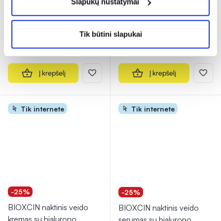
Slapukų nustatymai
ATOPICARE, bekvapis,
...
ATOPICARE, 50 ml
14,98 €
19,98 €
11,01 €
14,69 €
Tik būtini slapukai
% PAPILDOMA NUOLAIDA
% PAPILDOMA NUOLAIDA
Į krepšelį
Į krepšelį
Tik internete
Tik internete
-25%
-25%
BIOXCIN naktinis veido
BIOXCIN naktinis veido
kremas su hialurono
serumas su hialurono