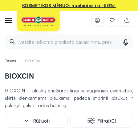
KOSMETIKOS MĖNUO: nuolaidos iki -50%!
Įveskite ieškomo produkto pavadinimą, prekės ženklą ir 
Titulinis
BIOXCIN
BIOXCIN
BIOXCIN – plaukų priežiūros linija su augaliniais ekstraktais,
skirta slenkantiems plaukams, padeda stiprinti plaukus ir
palaikyti galvos odos balansą.
expand_more
Rūšiuoti
Filtrai (0)