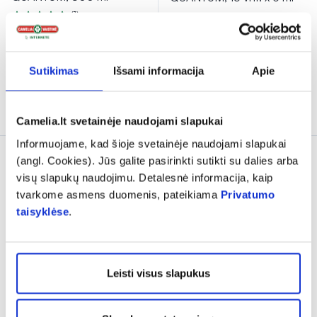
(1)
Įvertinimas 5.0 iš 5
14,24 €
18,99 €
44,98 €
59,98 €
% PAPILDOMA NUOLAIDA
% PAPILDOMA NUOLAIDA
Sutikimas
Išsami informacija
Apie
Į krepšelį
Į krepšelį
Camelia.lt svetainėje naudojami slapukai
Informuojame, kad šioje svetainėje naudojami slapukai
Tik internete
Tik internete
(angl. Cookies). Jūs galite pasirinkti sutikti su dalies arba
visų slapukų naudojimu. Detalesnė informacija, kaip
tvarkome asmens duomenis, pateikiama
Privatumo
taisyklėse
.
Leisti visus slapukus
-25%
-25%
BIOXCIN kūno kremas
BIOXCIN veido kremas
labai sausai ir atopinei odai
labai sausai ir atopinei odai