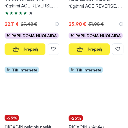
rūgštimi AGE REVERSE,
...
rūgštimi AGE REVERSE,
...
(1)
Įvertinimas 5.0 iš 5
22,11 €
29,48 €
23,98 €
31,98 €
% PAPILDOMA NUOLAIDA
% PAPILDOMA NUOLAIDA
Į krepšelį
Į krepšelį
Tik internete
Tik internete
-25%
-25%
BIOXCIN naktinis paakių
BIOXCIN apimties