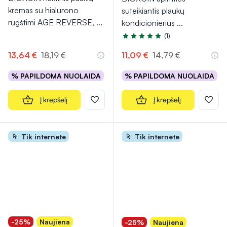
kremas su hialurono
suteikiantis plaukų
rūgštimi AGE REVERSE,
...
kondicionierius
...
(1)
Įvertinimas 5.0 iš 5
13,64 €
18,19 €
11,09 €
14,79 €
% PAPILDOMA NUOLAIDA
% PAPILDOMA NUOLAIDA
Į krepšelį
Į krepšelį
Tik internete
Tik internete
-25%
Naujiena
-25%
Naujiena