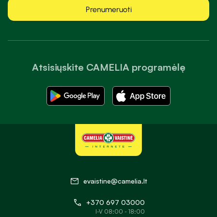
Prenumeruoti
Atsisiųskite CAMELIA programėlę
evaistine@camelia.lt
+370 697 03000
I-V 08:00 - 18:00