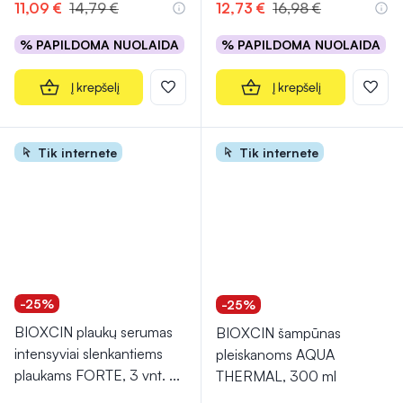
11,09 €
14,79 €
12,73 €
16,98 €
% PAPILDOMA NUOLAIDA
% PAPILDOMA NUOLAIDA
Į krepšelį
Į krepšelį
Tik internete
Tik internete
-25%
-25%
BIOXCIN plaukų serumas
BIOXCIN šampūnas
intensyviai slenkantiems
pleiskanoms AQUA
plaukams FORTE, 3 vnt.
...
THERMAL, 300 ml