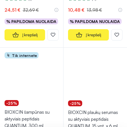
Įvertinimas 5.0 iš 5
Įvertinimas 4.5 iš 5
24,51 €
32,69 €
10,48 €
13,98 €
% PAPILDOMA NUOLAIDA
% PAPILDOMA NUOLAIDA
Į krepšelį
Į krepšelį
Tik internete
-25%
-25%
BIOXCIN šampūnas su
BIOXCIN plaukų serumas
aktyviais peptidais
su aktyviais peptidais
QUANTUM, 300 ml
QUANTUM, 15 vnt. x 6 ml