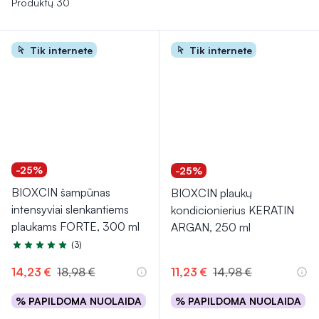
Produktų 30
Tik internete
Tik internete
-25%
-25%
BIOXCIN šampūnas
BIOXCIN plaukų
intensyviai slenkantiems
kondicionierius KERATIN
plaukams FORTE, 300 ml
ARGAN, 250 ml
(3)
Įvertinimas 4.7 iš 5
14,23 €
18,98 €
11,23 €
14,98 €
% PAPILDOMA NUOLAIDA
% PAPILDOMA NUOLAIDA