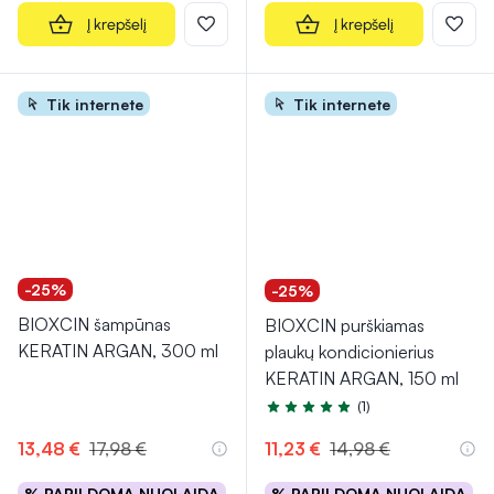
Į krepšelį
Į krepšelį
Tik internete
Tik internete
-25%
-25%
BIOXCIN šampūnas
BIOXCIN purškiamas
KERATIN ARGAN, 300 ml
plaukų kondicionierius
KERATIN ARGAN, 150 ml
(1)
Įvertinimas 5.0 iš 5
13,48 €
17,98 €
11,23 €
14,98 €
% PAPILDOMA NUOLAIDA
% PAPILDOMA NUOLAIDA