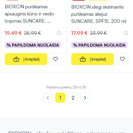
BIOXCIN purškiamas
BIOXCIN įdegį skatinantis
apsauginis kūno ir veido
purškiamas aliejus
losjonas SUNCARE,
...
SUNCARE, SPF15, 200 ml
19,49 €
25,99 €
17,99 €
23,99 €
% PAPILDOMA NUOLAIDA
% PAPILDOMA NUOLAIDA
Į krepšelį
Į krepšelį
Rodoma prekių 28 iš 30
1
2