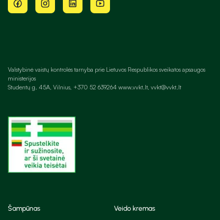
Valstybinė vaistų kontrolės tarnyba prie Lietuvos Respublikos sveikatos apsaugos
ministerijos
Studentų g. 45A, Vilnius, +370 52 639264 www.vvkt.lt, vvkt@vvkt.lt
Šampūnas
Veido kremas