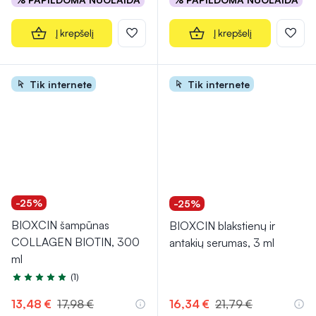
Į krepšelį
Į krepšelį
Tik internete
Tik internete
-25%
-25%
BIOXCIN šampūnas
BIOXCIN blakstienų ir
COLLAGEN BIOTIN, 300
antakių serumas, 3 ml
ml
(1)
Įvertinimas 5.0 iš 5
13,48 €
17,98 €
16,34 €
21,79 €