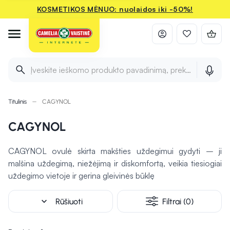
KOSMETIKOS MĖNUO: nuolaidos iki -50%!
Įveskite ieškomo produkto pavadinimą, prekės ženklą ir 
Titulinis
CAGYNOL
CAGYNOL
CAGYNOL ovulė skirta makšties uždegimui gydyti – ji
malšina uždegimą, niežėjimą ir diskomfortą, veikia tiesiogiai
uždegimo vietoje ir gerina gleivinės būklę
expand_more
Rūšiuoti
Filtrai (0)