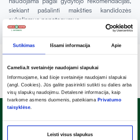
naudojama pagal gydytojo rekomendacijas,
siekiant pašalinti makšties kandidozės
sukeliamus nepatogumus.
Sutikimas
Išsami informacija
Apie
Camelia.lt svetainėje naudojami slapukai
Informuojame, kad šioje svetainėje naudojami slapukai
(angl. Cookies). Jūs galite pasirinkti sutikti su dalies arba
visų slapukų naudojimu. Detalesnė informacija, kaip
tvarkome asmens duomenis, pateikiama
Privatumo
taisyklėse
.
Naujienlaiškis
Sužinok apie nuolaidas ir specialius pasiūlymus!
Leisti visus slapukus