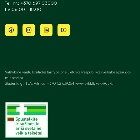
Tel. nr.:
+370 697 03000
I-V 08:00 - 18:00
Valstybinė vaistų kontrolės tarnyba prie Lietuvos Respublikos sveikatos apsaugos
ministerijos
Studentų g. 45A, Vilnius, +370 52 639264 www.vvkt.lt, vvkt@vvkt.lt