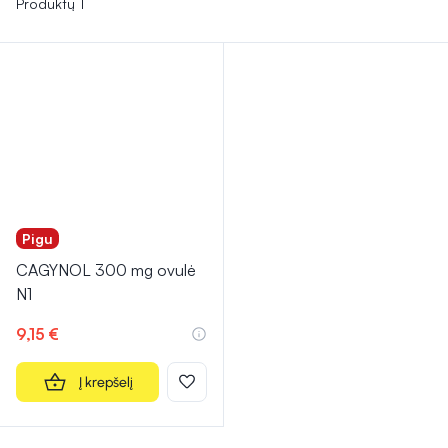
Produktų 1
Pigu
CAGYNOL 300 mg ovulė
N1
9,15 €
Į krepšelį