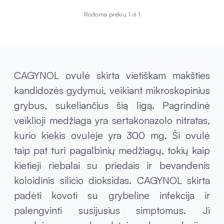
Rodoma prekių 1 iš 1
CAGYNOL ovulė skirta vietiškam makšties
kandidozės gydymui, veikiant mikroskopinius
grybus, sukeliančius šią ligą. Pagrindinė
veiklioji medžiaga yra sertakonazolo nitratas,
kurio kiekis ovulėje yra 300 mg. Ši ovulė
taip pat turi pagalbinių medžiagų, tokių kaip
kietieji riebalai su priedais ir bevandenis
koloidinis silicio dioksidas. CAGYNOL skirta
padėti kovoti su grybeline infekcija ir
palengvinti susijusius simptomus. Ji