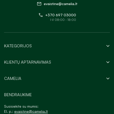
evaistine@camelia.lt
+370 697 03000
I-V 08:00 - 18:00
KATEGORIJOS
KLIENTŲ APTARNAVIMAS
CAMELIA
BENDRAUKIME
Susisiekite su mumis:
El. p.:
evaistine@camelia.lt