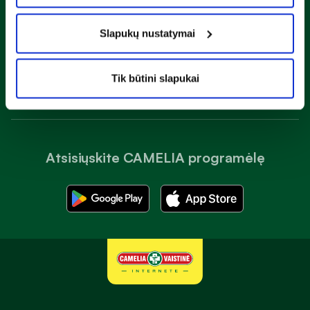
Slapukų nustatymai
Susipažinau ir sutinku su
privatumo taisyklėmis
Prenumeruoti
Tik būtini slapukai
Atsisiųskite CAMELIA programėlę