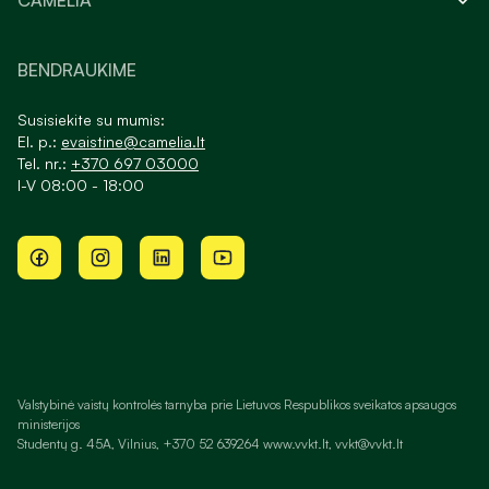
CAMELIA
BENDRAUKIME
Susisiekite su mumis:
El. p.:
evaistine@camelia.lt
Tel. nr.:
+370 697 03000
I-V 08:00 - 18:00
Valstybinė vaistų kontrolės tarnyba prie Lietuvos Respublikos sveikatos apsaugos
ministerijos
Studentų g. 45A, Vilnius, +370 52 639264 www.vvkt.lt, vvkt@vvkt.lt