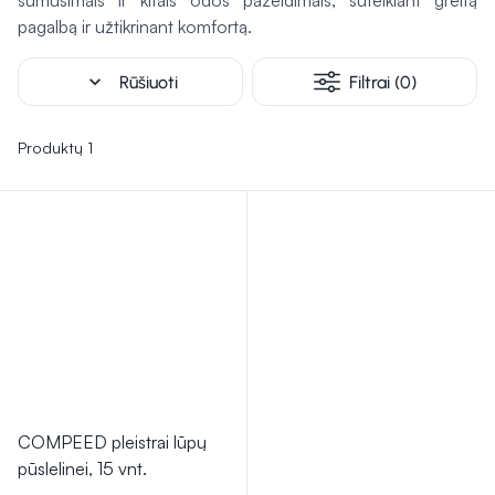
sumušimais ir kitais odos pažeidimais, suteikiant greitą
padeda išvengti pūslelių trūkimo. Šios priemonės gali būti
pagalbą ir užtikrinant komfortą.
naudojamos tiek ankstyvose, tiek vėlesnėse pūslelinės
stadijose, užtikrinant efektyvią priežiūrą ir komfortą.
expand_more
Rūšiuoti
Filtrai (0)
Produktų 1
COMPEED pleistrai lūpų
pūslelinei, 15 vnt.