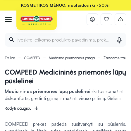
KOSMETIKOS MĖNUO: nuolaidos iki -50%!
Įveskite ieškomo produkto pavadinimą, prekės ženklą ir 
Titulinis
COMPEED
Medicinos priemonės ir įranga
Žaizdoms, traum
COMPEED Medicininės priemonės lūpų
pūslelinei
Medicininės priemonės lūpų pūslelinei
skirtos sumažinti
diskomfortą, greitinti gijimą ir mažinti viruso plitimą. Geliai ir
tepalai
pasižymi raminančiu poveikiu
, mažina niežulį,
Rodyti daugiau
perštėjimą bei skatina pažeistos odos regeneraciją.
Specialūs pleistrai apsaugo pūsleles nuo aplinkos dirgiklių,
COMPEED prekės padeda susitvarkyti su pūslėmis,
užtikrina drėgną aplinką, kuri
skatina greitesnį gijimą
, ir