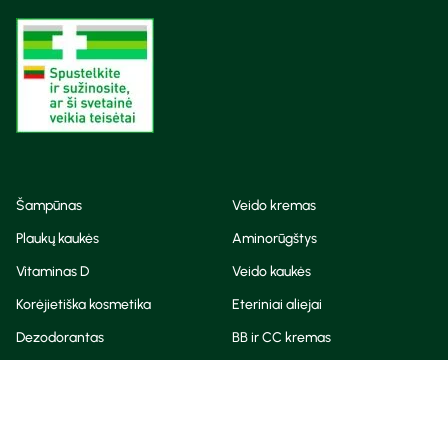
Šampūnas
Veido kremas
Plaukų kaukės
Aminorūgštys
Vitaminas D
Veido kaukės
Korėjietiška kosmetika
Eteriniai aliejai
Dezodorantas
BB ir CC kremas
Visos teisės saugomos
Privatumo taisyklės
Slapukų politika