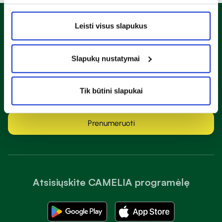
Naujienlaiškis
Leisti visus slapukus
Sužinok apie nuolaidas ir specialius pasiūlymus!
Slapukų nustatymai
Tik būtini slapukai
Susipažinau ir sutinku su
privatumo taisyklėmis
Prenumeruoti
Atsisiųskite CAMELIA programėlę