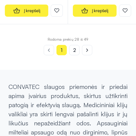
Į krepšelį
Į krepšelį
Rodoma prekių 28 iš 49
1
2
CONVATEC slaugos priemonės ir priedai
apima įvairius produktus, skirtus užtikrinti
patogią ir efektyvią slaugą. Medicininiai klijų
valikliai yra skirti lengvai pašalinti klijus ir jų
likučius nepažeidžiant odos. Apsauginiai
milteliai apsaugo odą nuo dirginimo, lipnūs