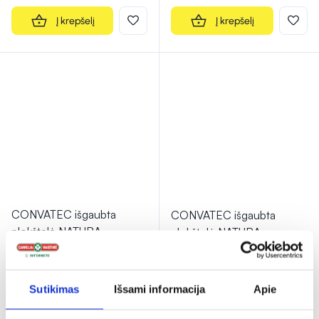
Į krepšelį
Į krepšelį
CONVATEC išgaubta
CONVATEC išgaubta
plokštelė NATURA
plokštelė NATURA
CONVEX MOLDABLE,
...
CONVEX MOLDABLE,
...
36,59 €
36,60 €
Sutikimas
Išsami informacija
Apie
% PAPILDOMA NUOLAIDA
% PAPILDOMA NUOLAIDA