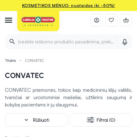
KOSMETIKOS MĖNUO: nuolaidos iki -50%!
Įveskite ieškomo produkto pavadinimą, prekės ženklą ir 
Titulinis
CONVATEC
CONVATEC
CONVATEC priemonės, tokios kaip medicininių klijų valiklis,
tvarsčiai ar urostominiai maišeliai, užtikrins saugumą ir
kokybę pacientams ir jų slaugymui.
expand_more
Rūšiuoti
Filtrai (0)