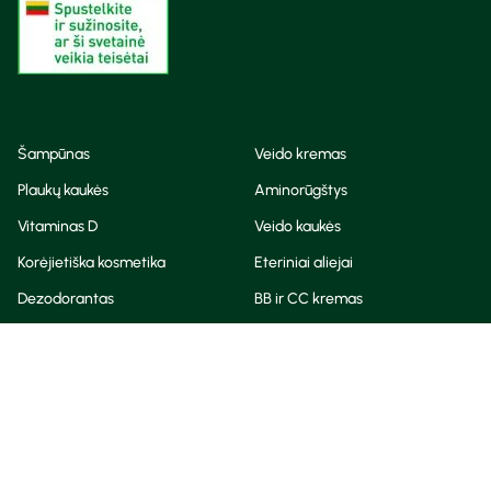
Šampūnas
Veido kremas
Plaukų kaukės
Aminorūgštys
Vitaminas D
Veido kaukės
Korėjietiška kosmetika
Eteriniai aliejai
Dezodorantas
BB ir CC kremas
Visos teisės saugomos
Privatumo taisyklės
Slapukų politika
© Camelia 2026