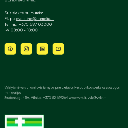
Susisiekite su mumis:
El. p.:
evaistine@camelia.lt
Tel. nr.:
+370 697 03000
I-V 08:00 - 18:00
Valstybinė vaistų kontrolės tarnyba prie Lietuvos Respublikos sveikatos apsaugos
ministerijos
Studentų g. 45A, Vilnius, +370 52 639264 www.vvkt.lt, vvkt@vvkt.lt