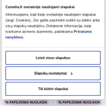
Camelia.lt svetainėje naudojami slapukai
Į krepšelį
Į krepšelį
Informuojame, kad šioje svetainėje naudojami slapukai
(angl. Cookies). Jūs galite pasirinkti sutikti su dalies arba
visų slapukų naudojimu. Detalesnė informacija, kaip
tvarkome asmens duomenis, pateikiama
Privatumo
taisyklėse
.
Leisti visus slapukus
CONVATEC išgaubta
CONVATEC lygi plokštelė
Slapukų nustatymai
plokštelė NATURA
NATURA FLAT
CONVEX MOLDABLE,
...
MOLDABLE, 45-58
...
Tik būtini slapukai
36,60 €
38,59 €
% PAPILDOMA NUOLAIDA
% PAPILDOMA NUOLAIDA