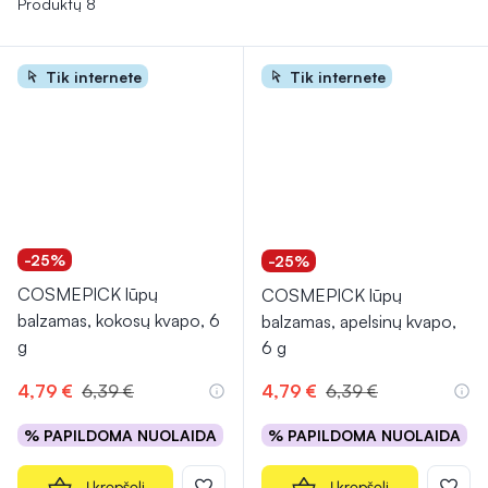
Produktų 8
Tik internete
Tik internete
-25%
-25%
COSMEPICK lūpų
COSMEPICK lūpų
balzamas, kokosų kvapo, 6
balzamas, apelsinų kvapo,
g
6 g
4,79 €
6,39 €
4,79 €
6,39 €
% PAPILDOMA NUOLAIDA
% PAPILDOMA NUOLAIDA
Į krepšelį
Į krepšelį