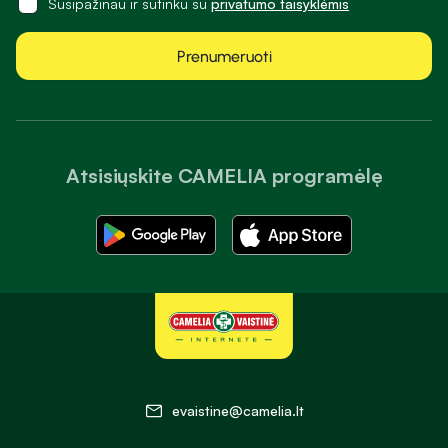
Susipažinau ir sutinku su
privatumo taisyklėmis
Prenumeruoti
Atsisiųskite CAMELIA programėlę
evaistine@camelia.lt