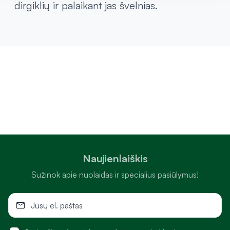
dirgiklių ir palaikant jas švelnias.
Naujienlaiškis
Sužinok apie nuolaidas ir specialius pasiūlymus!