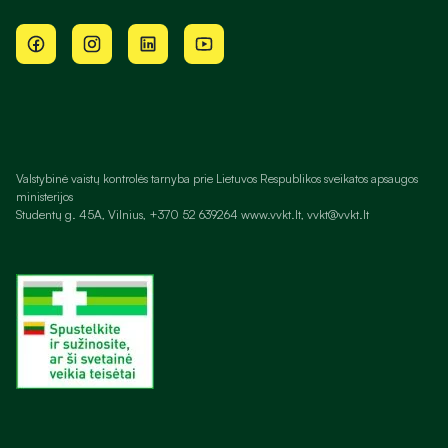
Valstybinė vaistų kontrolės tarnyba prie Lietuvos Respublikos sveikatos apsaugos
ministerijos
Studentų g. 45A, Vilnius, +370 52 639264 www.vvkt.lt, vvkt@vvkt.lt