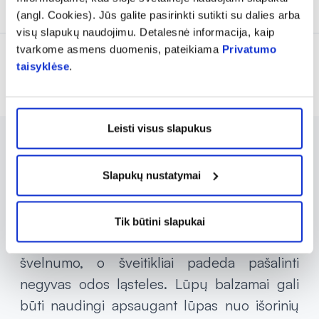
Į krepšelį
Į krepšelį
(angl. Cookies). Jūs galite pasirinkti sutikti su dalies arba
visų slapukų naudojimu. Detalesnė informacija, kaip
tvarkome asmens duomenis, pateikiama
Privatumo
taisyklėse
.
Rodoma prekių 8 iš 8
Leisti visus slapukus
COSMEPICK siūlo žaismingo ir spalvingo
dizaino lūpų balzamus, kūno sviestus ir
Slapukų nustatymai
šveitiklius. Kiekvienas produktas išsiskiria
ryškiomis spalvomis ir maloniais aromatais.
Tik būtini slapukai
COSMEPICK kūno sviestai suteikia odai
švelnumo, o šveitikliai padeda pašalinti
negyvas odos ląsteles. Lūpų balzamai gali
būti naudingi apsaugant lūpas nuo išorinių