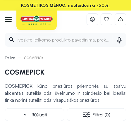
KOSMETIKOS MĖNUO: nuolaidos iki -50%!
Įveskite ieškomo produkto pavadinimą, prekės ženklą ir 
Titulinis
COSMEPICK
COSMEPICK
COSMEPICK kūno priežiūros priemonės su spalvų
akcentais suteikia odai švelnumo ir spindesio bei idealiai
tinka norint suteikti odai visapusiškos priežiūros.
expand_more
Rūšiuoti
Filtrai (0)