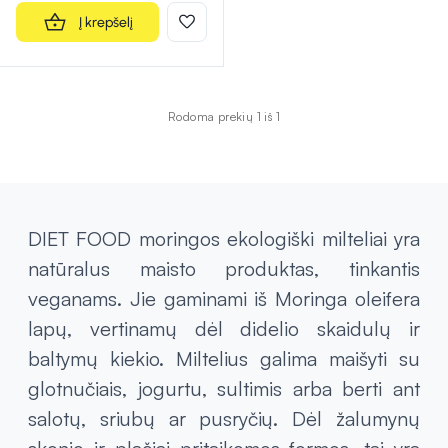
Į krepšelį
Rodoma prekių 1 iš 1
DIET FOOD moringos ekologiški milteliai yra
natūralus maisto produktas, tinkantis
veganams. Jie gaminami iš
Moringa oleifera
lapų, vertinamų dėl didelio skaidulų ir
baltymų kiekio. Miltelius galima maišyti su
glotnučiais, jogurtu, sultimis arba berti ant
salotų, sriubų ar pusryčių. Dėl žalumynų