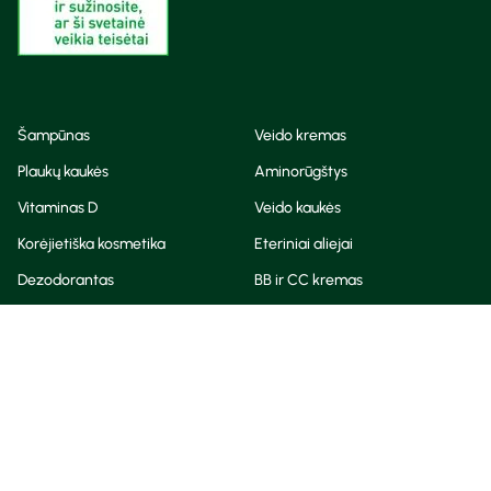
Šampūnas
Veido kremas
Plaukų kaukės
Aminorūgštys
Vitaminas D
Veido kaukės
Korėjietiška kosmetika
Eteriniai aliejai
Dezodorantas
BB ir CC kremas
Visos teisės saugomos
Privatumo taisyklės
Slapukų politika
© Camelia 2026