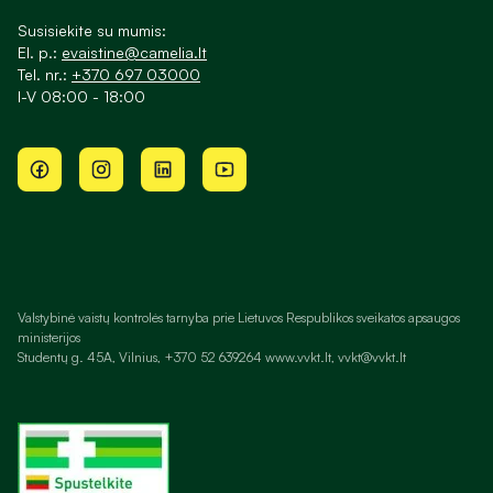
Susisiekite su mumis:
El. p.:
evaistine@camelia.lt
Tel. nr.:
+370 697 03000
I-V 08:00 - 18:00
Valstybinė vaistų kontrolės tarnyba prie Lietuvos Respublikos sveikatos apsaugos
ministerijos
Studentų g. 45A, Vilnius, +370 52 639264 www.vvkt.lt, vvkt@vvkt.lt