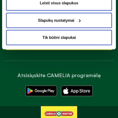
Sužinok apie nuolaidas ir specialius pasiūlymus!
Leisti visus slapukus
Slapukų nustatymai
Susipažinau ir sutinku su
privatumo taisyklėmis
Tik būtini slapukai
Prenumeruoti
Atsisiųskite CAMELIA programėlę