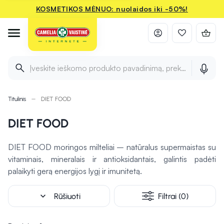
KOSMETIKOS MĖNUO: nuolaidos iki -50%!
Įveskite ieškomo produkto pavadinimą, prekės ženklą ir 
Titulinis
DIET FOOD
DIET FOOD
DIET FOOD moringos milteliai – natūralus supermaistas su
vitaminais, mineralais ir antioksidantais, galintis padėti
palaikyti gerą energijos lygį ir imunitetą.
expand_more
Rūšiuoti
Filtrai (0)