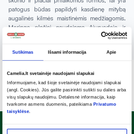
skonio ir plačiai pritaikomos formos, tai yra
patogus būdas papildyti kasdienę mitybą
augalinės kilmės maistinėmis medžiagomis.
Moringa plačiai naudojama Ajurvedoje ir
siejama su natūraliomis mitybos tradicijomis.
Sutikimas
Išsami informacija
Apie
Camelia.lt svetainėje naudojami slapukai
Informuojame, kad šioje svetainėje naudojami slapukai
(angl. Cookies). Jūs galite pasirinkti sutikti su dalies arba
visų slapukų naudojimu. Detalesnė informacija, kaip
tvarkome asmens duomenis, pateikiama
Privatumo
taisyklėse
.
Naujienlaiškis