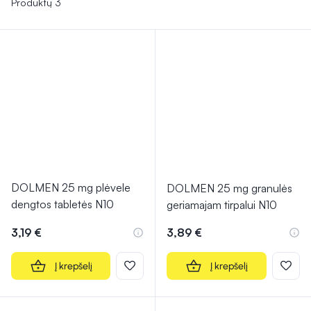
Produktų 3
DOLMEN 25 mg plėvele
DOLMEN 25 mg granulės
dengtos tabletės N10
geriamajam tirpalui N10
3,19 €
3,89 €
Į krepšelį
Į krepšelį