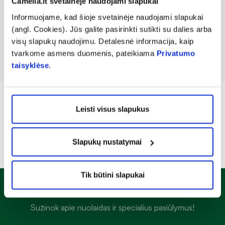
Camelia.lt svetainėje naudojami slapukai
arba kaip nurodė gydytojas ar vaistininkas.
Informuojame, kad šioje svetainėje naudojami slapukai
Nereceptinis vaistas skirtas vartoti tik
(angl. Cookies). Jūs galite pasirinkti sutikti su dalies arba
suaugusiems.
visų slapukų naudojimu. Detalesnė informacija, kaip
tvarkome asmens duomenis, pateikiama
Privatumo
taisyklėse
.
Leisti visus slapukus
Slapukų nustatymai
Tik būtini slapukai
Naujienlaiškis
Sužinok apie nuolaidas ir specialius pasiūlymus!