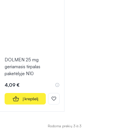
DOLMEN 25 mg
geriamasis tirpalas
paketėlyje N10
4,09 €
Į krepšelį
Rodoma prekių 3 iš 3