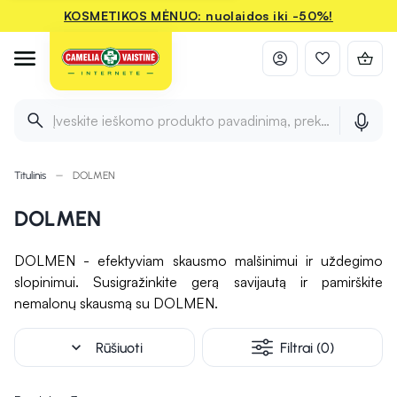
KOSMETIKOS MĖNUO: nuolaidos iki -50%!
Įveskite ieškomo produkto pavadinimą, prekės ženklą ir 
Titulinis
DOLMEN
DOLMEN
DOLMEN - efektyviam skausmo malšinimui ir uždegimo
slopinimui. Susigražinkite gerą savijautą ir pamirškite
nemalonų skausmą su DOLMEN.
expand_more
Rūšiuoti
Filtrai (0)