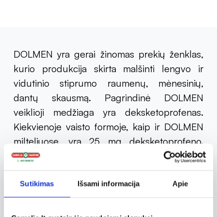
DOLMEN yra gerai žinomas prekių ženklas,
kurio produkcija skirta malšinti lengvo ir
vidutinio stiprumo raumenų, mėnesinių,
dantų skausmą. Pagrindinė DOLMEN
veiklioji medžiaga yra deksketoprofenas.
Kiekvienoje vaisto formoje, kaip ir DOLMEN
milteliuose, yra 25 mg deksketoprofeno.
Uždegimui slopinti ir skausmui mažinti
skirtas DOLMEN nereceptinis vaistas
priklauso vadinamųjų nesteroidinių vaistų
Sutikimas
Išsami informacija
Apie
nuo uždegimo grupei, kurį būtina vartoti
tiksliai, kaip aprašyta informaciniame lapelyje,