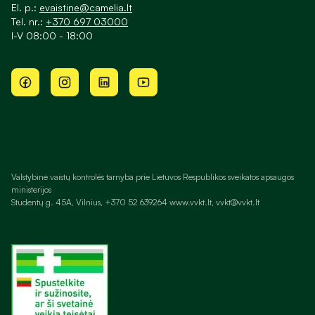
El. p.:
evaistine@camelia.lt
Tel. nr.:
+370 697 03000
I-V 08:00 - 18:00
Valstybinė vaistų kontrolės tarnyba prie Lietuvos Respublikos sveikatos apsaugos
ministerijos
Studentų g. 45A, Vilnius, +370 52 639264 www.vvkt.lt, vvkt@vvkt.lt