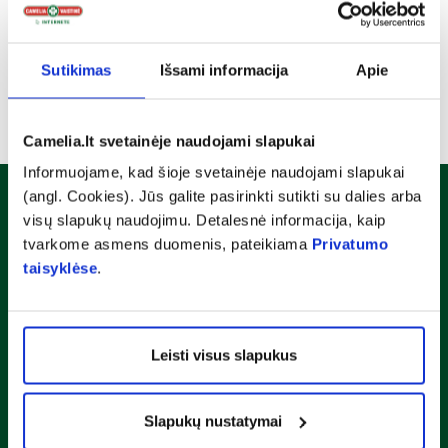
Sutikimas
Išsami informacija
Apie
Camelia.lt svetainėje naudojami slapukai
Informuojame, kad šioje svetainėje naudojami slapukai
(angl. Cookies). Jūs galite pasirinkti sutikti su dalies arba
Naujienlaiškis
visų slapukų naudojimu. Detalesnė informacija, kaip
Sužinok apie nuolaidas ir specialius pasiūlymus!
tvarkome asmens duomenis, pateikiama
Privatumo
taisyklėse
.
Susipažinau ir sutinku su
privatumo taisyklėmis
Leisti visus slapukus
Prenumeruoti
Slapukų nustatymai