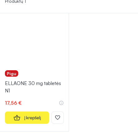
Produktų 1
Pigu
ELLAONE 30 mg tabletės
N1
17,56 €
Į krepšelį