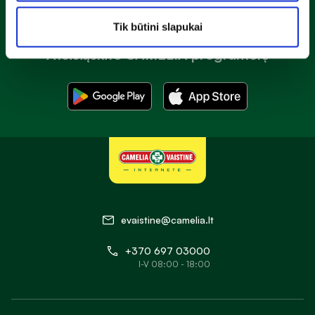
Tik būtini slapukai
Atsisiųskite CAMELIA programėlę
evaistine@camelia.lt
+370 697 03000
I-V 08:00 - 18:00