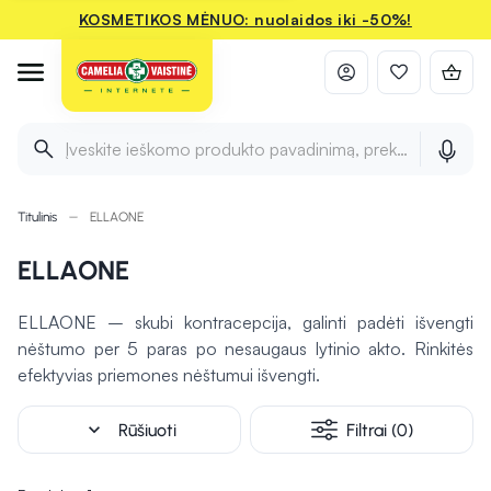
KOSMETIKOS MĖNUO: nuolaidos iki -50%!
Įveskite ieškomo produkto pavadinimą, prekės ženklą ir 
Titulinis
ELLAONE
ELLAONE
ELLAONE – skubi kontracepcija, galinti padėti išvengti
nėštumo per 5 paras po nesaugaus lytinio akto. Rinkitės
efektyvias priemones nėštumui išvengti.
expand_more
Rūšiuoti
Filtrai (0)