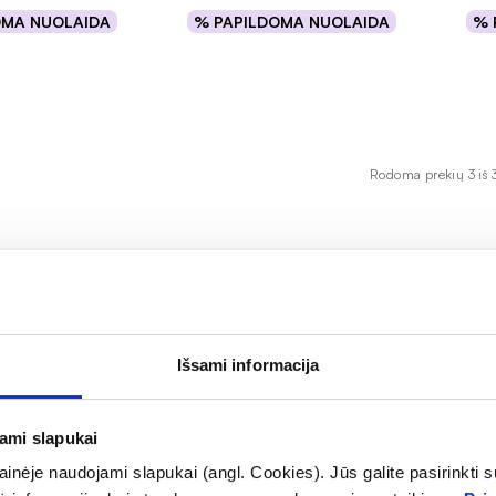
OMA NUOLAIDA
% PAPILDOMA NUOLAIDA
% 
epšelį
Į krepšelį
Rodoma prekių 3 iš 
 makšties būklei, įskaitant makšties žvakutes, gelį ir švel
degimą, taip pat prisideda prie kasdienės intymios higien
Išsami informacija
simptomus, susijusius su makšties diskomfortu ar infekcijomi
jami slapukai
inėje naudojami slapukai (angl. Cookies). Jūs galite pasirinkti su