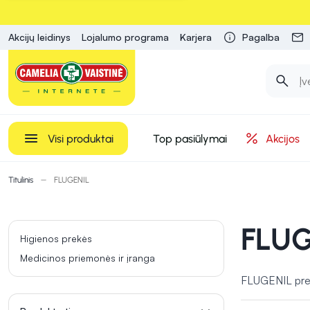
Akcijų leidinys
Lojalumo programa
Karjera
Pagalba
Visi produktai
Top pasiūlymai
Akcijos
Titulinis
FLUGENIL
FLUG
Higienos prekės
Medicinos priemonės ir įranga
FLUGENIL prek