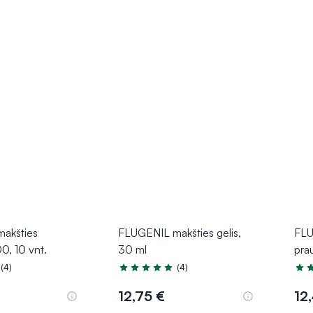
akšties
FLUGENIL makšties gelis,
FLU
0, 10 vnt.
30 ml
prau
(4)
(4)
.0 iš 5
Įvertinimas 5.0 iš 5
Įver
12,75 €
12