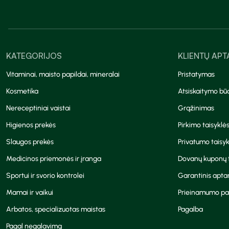
KATEGORIJOS
KLIENTŲ AP
Vitaminai, maisto papildai, mineralai
Pristatymas
Kosmetika
Atsiskaitymo bū
Nereceptiniai vaistai
Grąžinimas
Higienos prekės
Pirkimo taisyklė
Slaugos prekės
Privatumo taisyk
Medicinos priemonės ir įranga
Dovanų kuponų t
Sportui ir svorio kontrolei
Garantinis apt
Mamai ir vaikui
Prieinamumo pa
Arbatos, specializuotas maistas
Pagalba
Pagal negalavimą