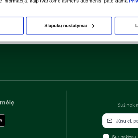
ė informacija, kaip tvarkome asmens duomenis, pateikiama
Pri
Slapukų nustatymai
L
amėlę
Sužinok a
Susipažinau 