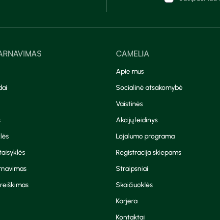
TARNAVIMAS
CAMELIA
Apie mus
dai
Socialinė atsakomybė
Vaistinės
s
Akcijų leidinys
lės
Lojalumo programa
aisyklės
Registracija skiepams
arnavimas
Straipsniai
reiškimas
Skaičiuoklės
Karjera
Kontaktai