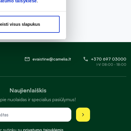
vatumo taisyklėse
.
eisti visus slapukus
evaistine@camelia.lt
+370 697 03000
I-V 08:00 - 18:00
Naujienlaiškis
pie nuolaidas ir specialius pasiūlymus!
ir sutinku su
privatumo taisyklėmis