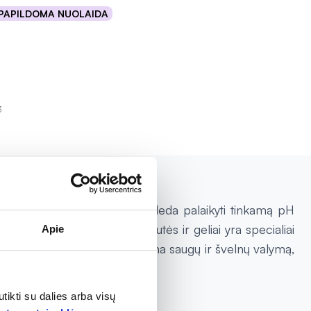
PAPILDOMA NUOLAIDA
Į krepšelį
3
nų prausiklį. Šie produktai padeda palaikyti tinkamą pH
os. FLUGENIL makšties žvakutės ir geliai yra specialiai
Apie
s, o švelnus prausiklis užtikrina saugų ir švelnų valymą,
tikti su dalies arba visų