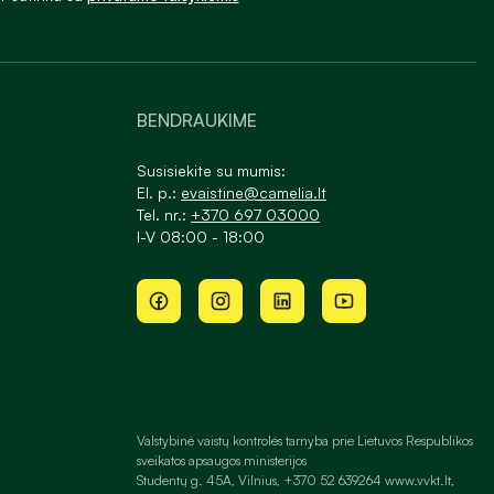
BENDRAUKIME
Susisiekite su mumis:
El. p.:
evaistine@camelia.lt
Tel. nr.:
+370 697 03000
I-V 08:00 - 18:00
Valstybinė vaistų kontrolės tarnyba prie Lietuvos Respublikos
sveikatos apsaugos ministerijos
Studentų g. 45A, Vilnius, +370 52 639264 www.vvkt.lt,