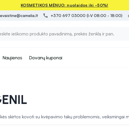
KOSMETIKOS MĖNUO: nuolaidos iki -50%!
evaistine@camelia.lt
+370 697 03000 (I-V 08:00 - 18:00)
Naujienos
Dovanų kuponai
ENIL
ės skirtos kovoti su kvėpavimo takų problemomis, veiksmingai m