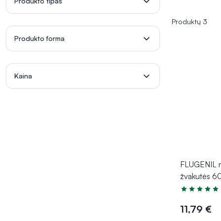
Produkto tipas
Produktų 3
Produkto forma
Kaina
FLUGENIL m
žvakutės 60
Įvertinimas 5
11,79 €