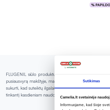
% PAPILD
Į kr
FLUGENIL siūlo produktus, skirtus intymiai higienai ir
pusiausvyrą makštyje, mažinti dirginimą, sausumą ir už
Sutikimas
sukurti, kad suteiktų ilgalaikį komfortą ir palengvintų 
tinkantį kasdieniam naudojimui.
Camelia.lt svetainėje naudo
Informuojame, kad šioje sveta