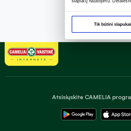
slapukų naudojimu. Detalesn
Tik būtini slapukai
Atsisiųskite CAMELIA progr