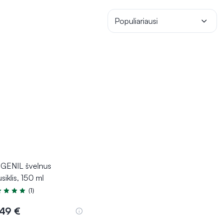
Populiariausi
GENIL švelnus
siklis, 150 ml
(1)
tinimas 5.0 iš 5
,49 €