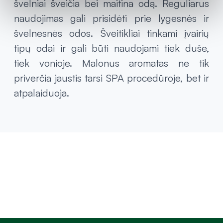
švelniai šveičia bei maitina odą. Reguliarus
naudojimas gali prisidėti prie lygesnės ir
švelnesnės odos. Šveitikliai tinkami įvairių
tipų odai ir gali būti naudojami tiek duše,
tiek vonioje. Malonus aromatas ne tik
priverčia jaustis tarsi SPA procedūroje, bet ir
atpalaiduoja.