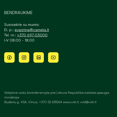
BENDRAUKIME
Susisiekite su mumis:
El. p.:
evaistine@camelia.lt
Tel. nr.:
+370 697 03000
I-V 08:00 - 18:00
Valstybinė vaistų kontrolės tarnyba prie Lietuvos Respublikos sveikatos apsaugos
ministerijos
Studentų g. 45A, Vilnius, +370 52 639264 www.vvkt.lt, vvkt@vvkt.lt