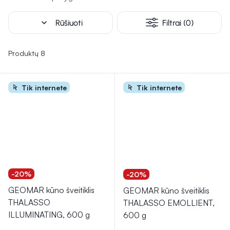
apsaugą.
Kūno priežiūros rutina taip pat gali apimti ir specialias
expand_more
Rūšiuoti
Filtrai (0)
priemones, tokias kaip anticeliulitinių kremų ar produktų su
SPF, skirtų spręsti konkrečias odos problemas ir apsaugoti ją
nuo saulės žalos. Reguliarus šių produktų naudojimas gali
Produktų 8
padėti išlaikyti odą sveiką, švarią ir spindinčią.
Tik internete
Tik internete
-20%
-20%
GEOMAR kūno šveitiklis
GEOMAR kūno šveitiklis
THALASSO
THALASSO EMOLLIENT,
ILLUMINATING, 600 g
600 g