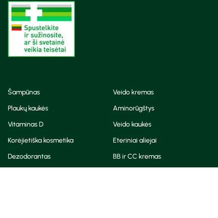
Šampūnas
Veido kremas
Plaukų kaukės
Aminorūgštys
Vitaminas D
Veido kaukės
Korėjietiška kosmetika
Eteriniai aliejai
Dezodorantas
BB ir CC kremas
Visos teisės saugomos
Privatumo taisyklės
Slapukų politika
© Camelia 2026