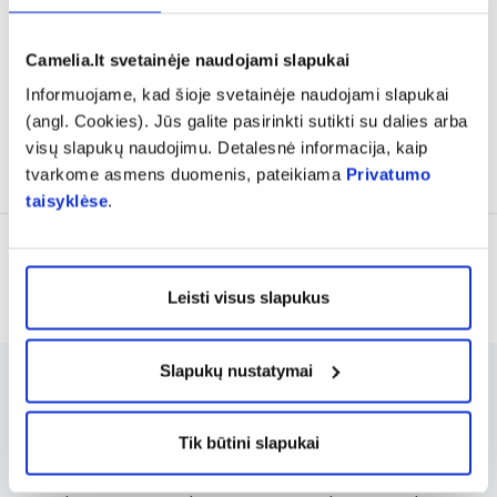
(1)
Įvertinimas 5.0 iš 5
Camelia.lt svetainėje naudojami slapukai
1,74 €
2,18 €
2,12 €
2,65 €
Informuojame, kad šioje svetainėje naudojami slapukai
% PAPILDOMA NUOLAIDA
% PAPILDOMA NUOLAIDA
(angl. Cookies). Jūs galite pasirinkti sutikti su dalies arba
visų slapukų naudojimu. Detalesnė informacija, kaip
Į krepšelį
Į krepšelį
tvarkome asmens duomenis, pateikiama
Privatumo
taisyklėse
.
Rodoma prekių 8 iš 8
Leisti visus slapukus
Slapukų nustatymai
GEOMAR kūno šveitikliai skirti pašalinti
negyvas odos ląsteles ir atgaivinti odą. Jų
Tik būtini slapukai
sudėtyje yra natūralių druskų ir aliejų, kurie