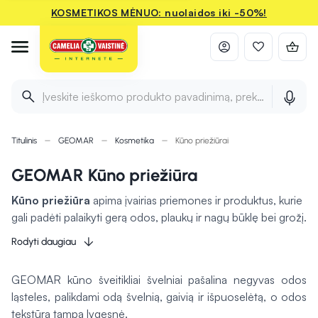
KOSMETIKOS MĖNUO: nuolaidos iki -50%!
Įveskite ieškomo produkto pavadinimą, prekės ženklą ir 
Titulinis
GEOMAR
Kosmetika
Kūno priežiūrai
GEOMAR Kūno priežiūra
Kūno priežiūra
apima įvairias priemones ir produktus, kurie
gali padėti palaikyti gerą odos, plaukų ir nagų būklę bei grožį.
Priemonės odai, tokios kaip drėkinantys kremai, losjonai ir
Rodyti daugiau
šveitikliai, prisideda prie odos drėkinimo, švaros ir švelnumo.
Kūno valymo produktai, pavyzdžiui, dušo želė ir muilai,
GEOMAR kūno šveitikliai švelniai pašalina negyvas odos
šalina nešvarumus ir atgaivina odą. Be to, įvairūs aliejai ir
ląsteles, palikdami odą švelnią, gaivią ir išpuoselėtą, o odos
balzamai
gali suteikti papildomą odos maitinimą ir
tekstūra tampa lygesnė.