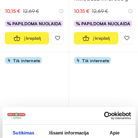
10,15 €
12,69 €
10,15 €
12,69 €
% PAPILDOMA NUOLAIDA
% PAPILDOMA NUOLAIDA
Į krepšelį
Į krepšelį
Tik internete
Tik internete
-20%
-20%
GEOMAR kūno šveitiklis
GEOMAR kūno šveitiklis
THALASSO
THALASSO
Sutikimas
Išsami informacija
Apie
DERMOLEVIGANTE, 85 g
RIMODELLANTE, 85 g