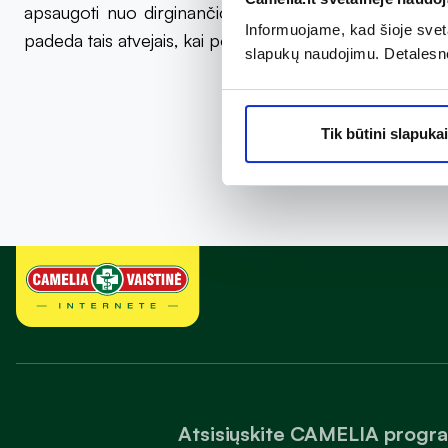
apsaugoti nuo dirginančio skrandžio rūgšties poveikio
Informuojame, kad šioje sveta
padeda tais atvejais, kai po valgio reikia nedelsiant pa
slapukų naudojimu. Detalesn
Tik būtini slapukai
Atsisiųskite CAMELIA progr