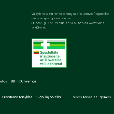
Valstybinė vaistų kontrolės tarnyba prie Lietuvos Respublikos
sveikatos apsaugos ministerijos
Studentų g. 45A, Vilnius, +370 52 639264 www.vvkt.lt,
vvkt@vvkt.lt
ntas
BB ir CC kremas
Visos teisės saugomos
Privatumo taisyklės
Slapukų politika