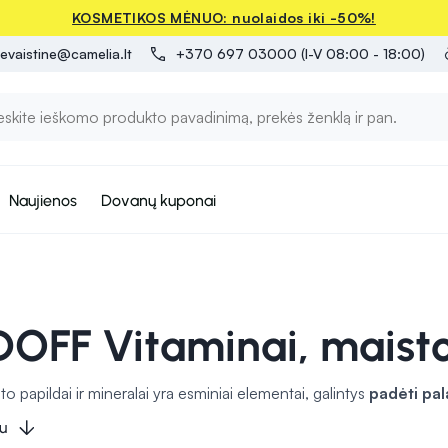
KOSMETIKOS MĖNUO: nuolaidos iki -50%!
evaistine@camelia.lt
+370 697 03000 (I-V 08:00 - 18:00)
Naujienos
Dovanų kuponai
OFF Vitaminai, maisto 
to papildai ir mineralai yra esminiai elementai, galintys
padėti pal
i, gali prisidėti prie tokių svarbių funkcijų kaip imuninės sistemo
u
e kaip kalcis, magnis, geležis ir cinkas, yra būtini kaulų, širdies, k