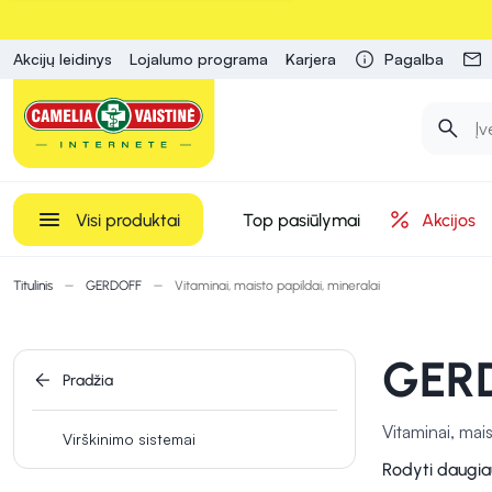
Akcijų leidinys
Lojalumo programa
Karjera
Pagalba
Visi produktai
Top pasiūlymai
Akcijos
Titulinis
GERDOFF
Vitaminai, maisto papildai, mineralai
GERD
Pradžia
Vitaminai, mais
Virškinimo sistemai
grupės vitamina
Rodyti daugia
Mineralai, toki