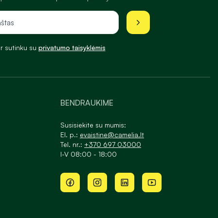
ir sutinku su
privatumo taisyklėmis
BENDRAUKIME
Susisiekite su mumis:
El. p.:
evaistine@camelia.lt
Tel. nr.:
+370 697 03000
I-V 08:00 - 18:00