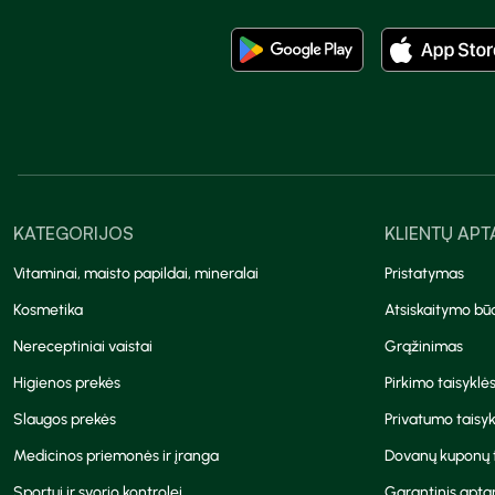
KATEGORIJOS
KLIENTŲ AP
Vitaminai, maisto papildai, mineralai
Pristatymas
Kosmetika
Atsiskaitymo bū
Nereceptiniai vaistai
Grąžinimas
Higienos prekės
Pirkimo taisyklė
Slaugos prekės
Privatumo taisyk
Medicinos priemonės ir įranga
Dovanų kuponų t
Sportui ir svorio kontrolei
Garantinis apt