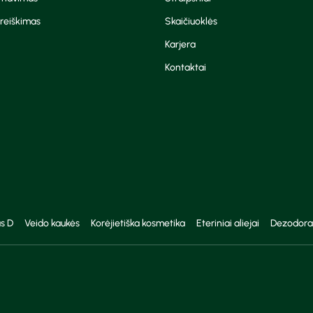
reiškimas
Skaičiuoklės
Karjera
Kontaktai
s D
Veido kaukės
Korėjietiška kosmetika
Eteriniai aliejai
Dezodora