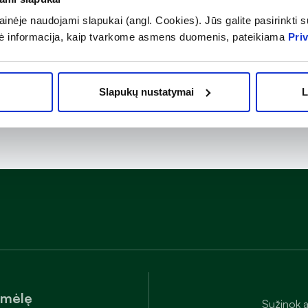
. GERDOFF produktai sukurti taip, kad veiktų greitai ir 
inėje naudojami slapukai (angl. Cookies). Jūs galite pasirinkti su
lengvinti rūgšties refliukso simptomus.
ė informacija, kaip tvarkome asmens duomenis, pateikiama
Pri
Slapukų nustatymai
L
amėlę
Sužinok a