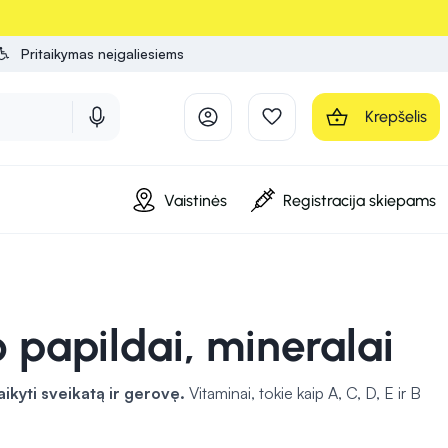
Pritaikymas neįgaliesiems
Krepšelis
Vaistinės
Registracija skiepams
papildai, mineralai
aikyti sveikatą ir gerovę.
Vitaminai, tokie kaip A, C, D, E ir B
s stiprinimas, energijos gamyba ir odos sveikatos palaikymas.
raujo ir nervų sistemos funkcijoms.
Maisto papildai
, kuriuose yra