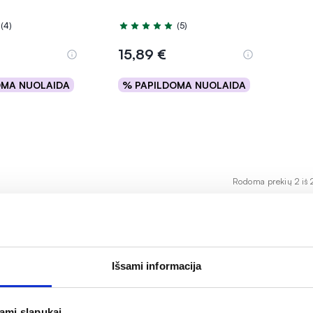
(4)
(5)
.0 iš 5
Įvertinimas 4.8 iš 5
15,89 €
OMA NUOLAIDA
% PAPILDOMA NUOLAIDA
epšelį
Į krepšelį
Rodoma prekių 2 iš 
Išsami informacija
ūgštingumą, palengvinti rėmenį ir kitus nemalonius pojūčiu
timente rasite burnoje tirpstančias tabletes bei sirupą pake
jami slapukai