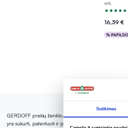
vnt.
Įvertinimas 5
16,39 €
% PAPILD
Į kr
Sutikimas
GERDOFF prekių ženklo produkcija yra skirta mažinti r
yra sukurti, patentuoti ir pagaminti Šveicarijoje. Asor
Camelia.lt svetainėje naudo