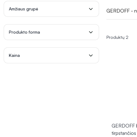
šių vitaminų ir
Amžiaus grupė
GERDOFF - nuo 
gali prisidėti 
Produkto forma
Produktų 2
Kaina
GERDOFF b
tirpstančios