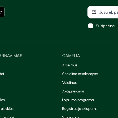
Susipažinau 
TARNAVIMAS
CAMELIA
Apie mus
dai
Socialinė atsakomybė
Vaistinės
s
Akcijų leidinys
lės
Lojalumo programa
aisyklės
Registracija skiepams
arnavimas
Straipsniai