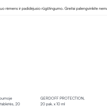
 mineralų, gali užpildyti mitybos spragas ir
padėti išlaikyti optim
rėmens ir padidėjusio rūgštingumo. Greitai palengvinkite nemalon
prie bendros sveikatos ir gerovės.
urnoje
GERDOFF PROTECTION,
 tabletės, 20
20 pak. x 10 ml