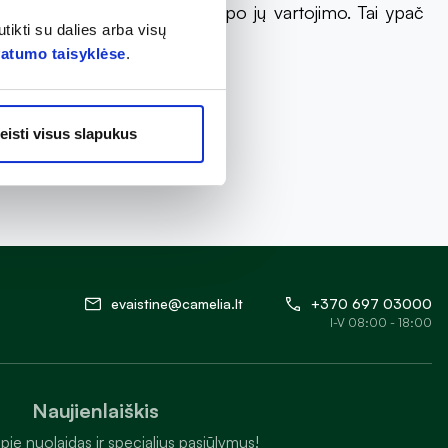
suteiktų palengvėjimą iškart po jų vartojimo. Tai ypač
tikti su dalies arba visų
vatumo taisyklėse
.
eisti visus slapukus
evaistine@camelia.lt
+370 697 03000
I-V 08:00 - 18:00
Naujienlaiškis
pie nuolaidas ir specialius pasiūlymus!