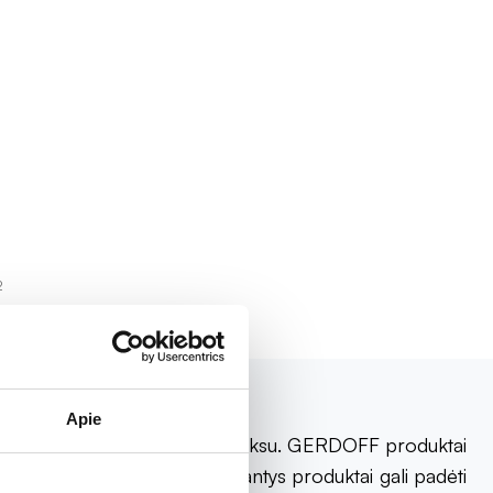
2
Apie
s, susijusius su rūgšties refliuksu. GERDOFF produktai
liuose. Šie rūgštingumą mažinantys produktai gali padėti