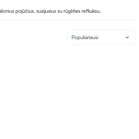
alų organizmo veikimą.
Reguliarus tinkamų papildų vartojimas
ius pojūčius, susijusius su rūgšties refliuksu.
Populiariausi