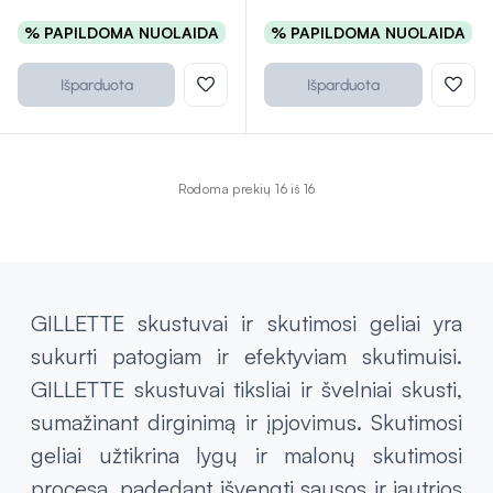
% PAPILDOMA NUOLAIDA
% PAPILDOMA NUOLAIDA
Išparduota
Išparduota
Rodoma prekių 16 iš 16
GILLETTE skustuvai ir skutimosi geliai yra
sukurti patogiam ir efektyviam skutimuisi.
GILLETTE skustuvai tiksliai ir švelniai skusti,
sumažinant dirginimą ir įpjovimus. Skutimosi
geliai užtikrina lygų ir malonų skutimosi
procesą, padedant išvengti sausos ir jautrios