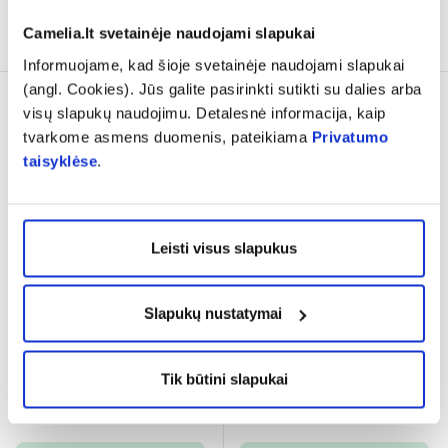
Į krepšelį
Į krepšelį
Camelia.lt svetainėje naudojami slapukai
Informuojame, kad šioje svetainėje naudojami slapukai
(angl. Cookies). Jūs galite pasirinkti sutikti su dalies arba
visų slapukų naudojimu. Detalesnė informacija, kaip
tvarkome asmens duomenis, pateikiama
Privatumo
taisyklėse
.
Leisti visus slapukus
-25%
GILLETTE vienkartiniai
GILLETTE skutimosi gelis
Slapukų nustatymai
skustuvai VENUS SIMPLY
SATIN CARE SENSITIVE,
2, 6 vnt.
200 ml
(2)
(1)
Tik būtini slapukai
Įvertinimas 3.0 iš 5
Įvertinimas 5.0 iš 5
5,39 €
5,16 €
6,89 €