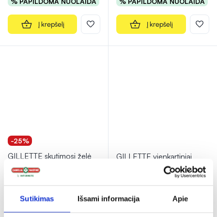
% PAPILDOMA NUOLAIDA
% PAPILDOMA NUOLAIDA
Į krepšelį
Į krepšelį
-25%
GILLETTE skutimosi želė
GILLETTE vienkartiniai
FUSION ULTRA, 75 ml
skustuvai 2, 5 vnt.
3,66 €
4,89 €
1,97 €
Sutikimas
Išsami informacija
Apie
% PAPILDOMA NUOLAIDA
% PAPILDOMA NUOLAIDA