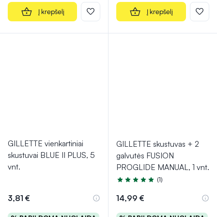
Į krepšelį
Į krepšelį
GILLETTE vienkartiniai
GILLETTE skustuvas + 2
skustuvai BLUE II PLUS, 5
galvutės FUSION
vnt.
PROGLIDE MANUAL, 1 vnt.
(1)
Įvertinimas 5.0 iš 5
3,81 €
14,99 €