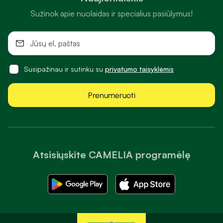
Sužinok apie nuolaidas ir specialius pasiūlymus!
Susipažinau ir sutinku su
privatumo taisyklėmis
Prenumeruoti
Atsisiųskite CAMELIA programėlę