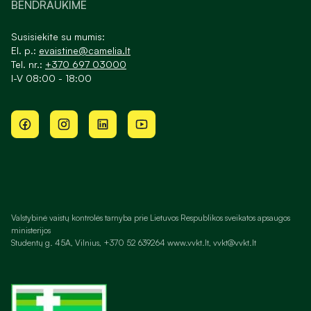
BENDRAUKIME
Susisiekite su mumis:
El. p.:
evaistine@camelia.lt
Tel. nr.:
+370 697 03000
I-V 08:00 - 18:00
Valstybinė vaistų kontrolės tarnyba prie Lietuvos Respublikos sveikatos apsaugos
ministerijos
Studentų g. 45A, Vilnius, +370 52 639264 www.vvkt.lt, vvkt@vvkt.lt