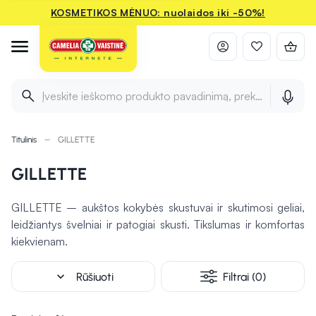
KOSMETIKOS MĖNUO: nuolaidos iki -50%!
Įveskite ieškomo produkto pavadinimą, prekės ženklą ir 
Titulinis
GILLETTE
GILLETTE
GILLETTE – aukštos kokybės skustuvai ir skutimosi geliai,
leidžiantys švelniai ir patogiai skusti. Tikslumas ir komfortas
kiekvienam.
expand_more
Rūšiuoti
Filtrai (0)