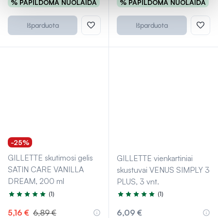
% PAPILDOMA NUOLAIDA
% PAPILDOMA NUOLAIDA
Išparduota
Išparduota
-25%
GILLETTE skutimosi gelis
GILLETTE vienkartiniai
SATIN CARE VANILLA
skustuvai VENUS SIMPLY 3
DREAM, 200 ml
PLUS, 3 vnt.
(1)
(1)
Įvertinimas 5.0 iš 5
Įvertinimas 5.0 iš 5
5,16 €
6,89 €
6,09 €