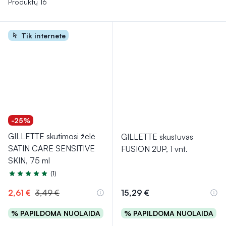
Produktų 16
Tik internete
-25%
GILLETTE skutimosi želė
GILLETTE skustuvas
SATIN CARE SENSITIVE
FUSION 2UP, 1 vnt.
SKIN, 75 ml
(1)
Įvertinimas 5.0 iš 5
2,61 €
3,49 €
15,29 €
% PAPILDOMA NUOLAIDA
% PAPILDOMA NUOLAIDA