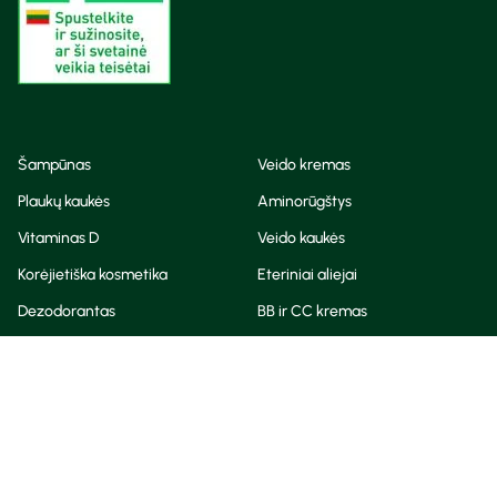
Šampūnas
Veido kremas
Plaukų kaukės
Aminorūgštys
Vitaminas D
Veido kaukės
Korėjietiška kosmetika
Eteriniai aliejai
Dezodorantas
BB ir CC kremas
Visos teisės saugomos
Privatumo taisyklės
Slapukų politika
© Camelia 2026