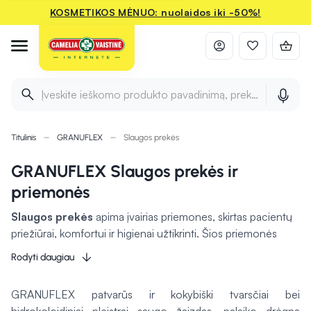
KOSMETIKOS MĖNUO: nuolaidos iki -50%!
Įveskite ieškomo produkto pavadinimą, prekės ženklą ir 
Titulinis
GRANUFLEX
Slaugos prekės
GRANUFLEX Slaugos prekės ir
priemonės
Slaugos prekės
apima įvairias priemones, skirtas pacientų
priežiūrai, komfortui ir higienai užtikrinti. Šios priemonės
naudojamos tiek ligoninėse, tiek namuose, padedant
Rodyti daugiau
rūpintis žmonėmis, kuriems reikalinga slauga dėl įvairių
sveikatos sutrikimų, nelaimingų atsitikimų ar senyvo amžiaus.
GRANUFLEX patvarūs ir kokybiški tvarsčiai bei
Slaugos priemonės apima tokius produktus kaip tvarsčiai,