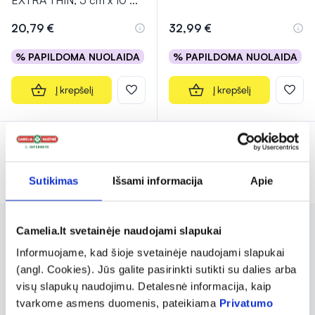
EXTRA THIN, 5 cm x 10
...
20,79 €
32,99 €
% PAPILDOMA NUOLAIDA
% PAPILDOMA NUOLAIDA
Į krepšelį
Į krepšelį
Rodoma prekių 6 iš 6
Sutikimas
Išsami informacija
Apie
Camelia.lt svetainėje naudojami slapukai
GRANUFLEX siūlo platų tvarsčių
Informuojame, kad šioje svetainėje naudojami slapukai
asortimentą, skirtą įvairioms žaizdų gydymo
(angl. Cookies). Jūs galite pasirinkti sutikti su dalies arba
reikmėms. Pavyzdžiui, GRANUFLEX
visų slapukų naudojimu. Detalesnė informacija, kaip
hidrokoloidinis tvarstis veikia kaip antra oda,
tvarkome asmens duomenis, pateikiama
Privatumo