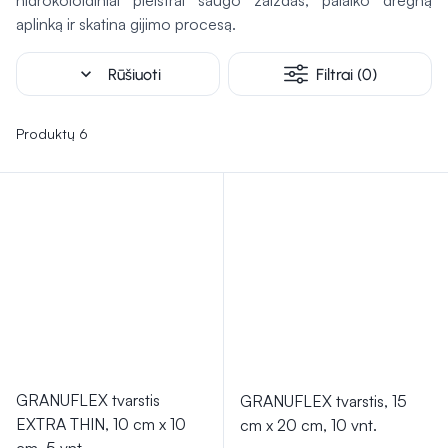
hidrokoloidiniai pleistrai saugo žaizdas, palaiko drėgną
pleistrai, odos priežiūros priemonės, drėgnos servetėlės,
aplinką ir skatina gijimo procesą.
higienos priemonės ir kt.
Jos skirtos užtikrinti tinkamą
žaizdų priežiūrą, užkirsti kelią praguloms, palaikyti
expand_more
Rūšiuoti
Filtrai (0)
asmeninę higieną ir suteikti komforto slaugomam
asmeniui.
Produktų 6
GRANUFLEX tvarstis
GRANUFLEX tvarstis, 15
EXTRA THIN, 10 cm x 10
cm x 20 cm, 10 vnt.