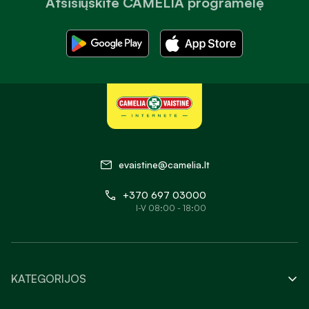
Atsisiųskite CAMELIA programėlę
evaistine@camelia.lt
+370 697 03000
I-V 08:00 - 18:00
KATEGORIJOS