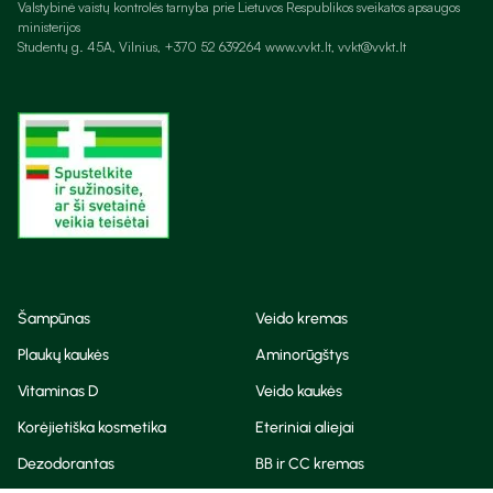
Valstybinė vaistų kontrolės tarnyba prie Lietuvos Respublikos sveikatos apsaugos
ministerijos
Studentų g. 45A, Vilnius, +370 52 639264 www.vvkt.lt, vvkt@vvkt.lt
Šampūnas
Veido kremas
Plaukų kaukės
Aminorūgštys
Vitaminas D
Veido kaukės
Korėjietiška kosmetika
Eteriniai aliejai
Dezodorantas
BB ir CC kremas