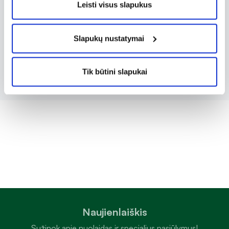
Leisti visus slapukus
puoselėja bei maitina, palikdami odą minkštą
ir švelnią. HAPPY servetėlės yra praktiškas
Slapukų nustatymai
pasirinkimas kasdienei kūdikių odos
priežiūrai namuose ir kelionėse.
Tik būtini slapukai
Naujienlaiškis
Sužinok apie nuolaidas ir specialius pasiūlymus!