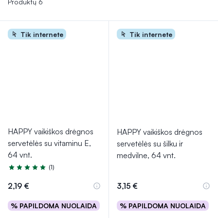
Produktų 6
Tik internete
Tik internete
HAPPY vaikiškos drėgnos
HAPPY vaikiškos drėgnos
servetėlės su vitaminu E,
servetėlės su šilku ir
64 vnt.
medvilne, 64 vnt.
(1)
Įvertinimas 5.0 iš 5
2,19 €
3,15 €
% PAPILDOMA NUOLAIDA
% PAPILDOMA NUOLAIDA