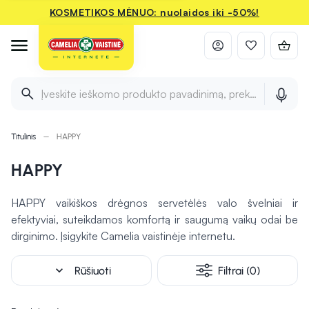
KOSMETIKOS MĖNUO: nuolaidos iki -50%!
Įveskite ieškomo produkto pavadinimą, prekės ženklą ir 
Titulinis
HAPPY
HAPPY
HAPPY vaikiškos drėgnos servetėlės valo švelniai ir
efektyviai, suteikdamos komfortą ir saugumą vaikų odai be
dirginimo. Įsigykite Camelia vaistinėje internetu.
expand_more
Rūšiuoti
Filtrai (0)