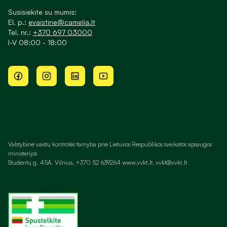
Susisiekite su mumis:
El. p.:
evaistine@camelia.lt
Tel. nr.:
+370 697 03000
I-V 08:00 - 18:00
Valstybinė vaistų kontrolės tarnyba prie Lietuvos Respublikos sveikatos apsaugos
ministerijos
Studentų g. 45A, Vilnius, +370 52 639264 www.vvkt.lt, vvkt@vvkt.lt