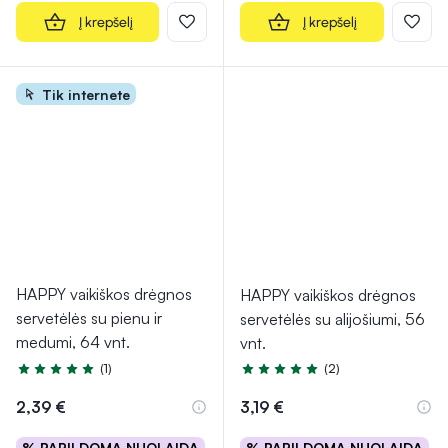
Į krepšelį
Į krepšelį
Tik internete
HAPPY vaikiškos drėgnos
HAPPY vaikiškos drėgnos
servetėlės su pienu ir
servetėlės su alijošiumi, 56
medumi, 64 vnt.
vnt.
(1)
(2)
Įvertinimas 5.0 iš 5
Įvertinimas 5.0 iš 5
2,39 €
3,19 €
% PAPILDOMA NUOLAIDA
% PAPILDOMA NUOLAIDA