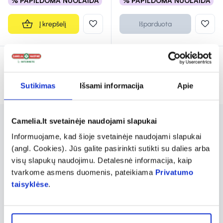
% PAPILDOMA NUOLAIDA
% PAPILDOMA NUOLAIDA
Į krepšelį
Išparduota
Rodoma prekių 6 iš 6
Sutikimas
Išsami informacija
Apie
Camelia.lt svetainėje naudojami slapukai
HAPPY vaikiškos drėgnos servetėlės švelniai
Informuojame, kad šioje svetainėje naudojami slapukai
valo ir prižiūri jautrią kūdikio odą. Sudėtyje
(angl. Cookies). Jūs galite pasirinkti sutikti su dalies arba
esantis vitaminas E padeda palaikyti odos
visų slapukų naudojimu. Detalesnė informacija, kaip
tvarkome asmens duomenis, pateikiama
Privatumo
drėgmę ir apsaugoti ją nuo išsausėjimo.
taisyklėse
.
Servetėlės su šilku ir medvilne suteikia
ypatingą švelnumo pojūtį, o alijošius ramina
ir gaivina odą. Pieno ir medaus ekstraktai