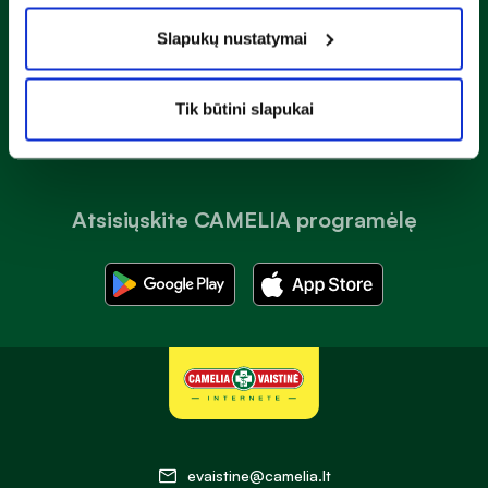
Susipažinau ir sutinku su
privatumo taisyklėmis
Slapukų nustatymai
Prenumeruoti
Tik būtini slapukai
Atsisiųskite CAMELIA programėlę
evaistine@camelia.lt