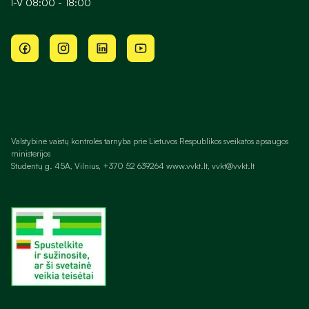
I-V 08:00 - 18:00
Valstybinė vaistų kontrolės tarnyba prie Lietuvos Respublikos sveikatos apsaugos
ministerijos
Studentų g. 45A, Vilnius, +370 52 639264 www.vvkt.lt, vvkt@vvkt.lt