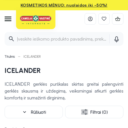
KOSMETIKOS MĖNUO: nuolaidos iki -50%!
Įveskite ieškomo produkto pavadinimą, prekės ženklą ir 
Titulinis
ICELANDER
ICELANDER
ICELANDER gerklės purškalas skirtas greitai palengvinti
gerklės skausmą ir uždegimą, veiksmingai atkurti gerklės
komfortą ir sumažinti dirginimą.
expand_more
Rūšiuoti
Filtrai (0)