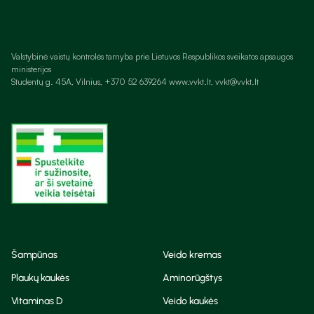
Valstybinė vaistų kontrolės tarnyba prie Lietuvos Respublikos sveikatos apsaugos
ministerijos
Studentų g. 45A, Vilnius, +370 52 639264 www.vvkt.lt, vvkt@vvkt.lt
Šampūnas
Veido kremas
Plaukų kaukės
Aminorūgštys
Vitaminas D
Veido kaukės