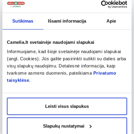
pokyčių ar ligų protrūkių metu. IMUNITAL
pabrėžia natūralių ingredientų naudojimą
produktuose, tokių kaip bičių pienelis,
Sutikimas
Išsami informacija
Apie
Reishi, Shiitake grybų ekstraktai, kurie žinomi
dėl imunitetą stiprinančių savybių. Taip pat
Camelia.lt svetainėje naudojami slapukai
prekių ženklo produkcijoje imuninės
Informuojame, kad šioje svetainėje naudojami slapukai
sistemos veiklą padeda palaikyti tokie
(angl. Cookies). Jūs galite pasirinkti sutikti su dalies arba
ingredientai kaip vitaminas C, B6.
visų slapukų naudojimu. Detalesnė informacija, kaip
Asortimente rasite kapsules, IMUNITAL
tvarkome asmens duomenis, pateikiama
Privatumo
SHOTS maisto papildus, kurių sudėtyje
taisyklėse
.
esantys natūralūs ingredientai bei vitaminai
padeda palaikyti normalią imuninės sistemos
Leisti visus slapukus
veiklą.
Slapukų nustatymai