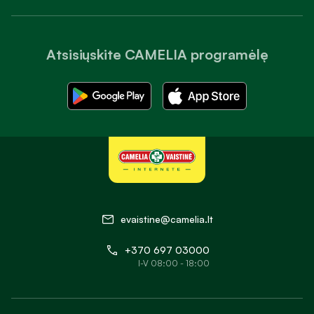
Atsisiųskite CAMELIA programėlę
evaistine@camelia.lt
+370 697 03000
I-V 08:00 - 18:00