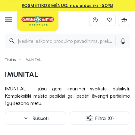
KOSMETIKOS MĖNUO: nuolaidos iki -50%!
Įveskite ieškomo produkto pavadinimą, prekės ženklą ir 
Titulinis
IMUNITAL
IMUNITAL
IMUNITAL - jūsų gerai imuninei sveikatai palaikyti.
Kompleksiški maisto papildai gali padėti išvengti peršalimo
ligų sezono metu.
expand_more
Rūšiuoti
Filtrai (0)