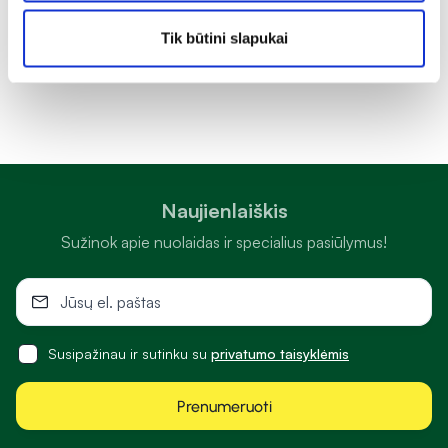
Tik būtini slapukai
Naujienlaiškis
Sužinok apie nuolaidas ir specialius pasiūlymus!
Susipažinau ir sutinku su
privatumo taisyklėmis
Prenumeruoti