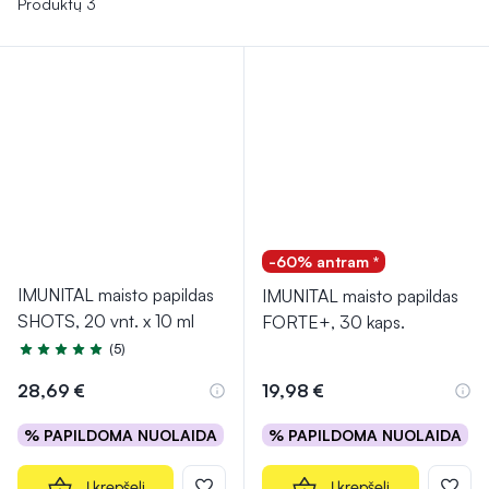
Produktų 3
-60% antram *
IMUNITAL maisto papildas
IMUNITAL maisto papildas
SHOTS, 20 vnt. x 10 ml
FORTE+, 30 kaps.
(5)
Įvertinimas 5.0 iš 5
28,69 €
19,98 €
% PAPILDOMA NUOLAIDA
% PAPILDOMA NUOLAIDA
Į krepšelį
Į krepšelį