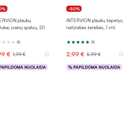
0%
-50%
ERVION plaukų
INTERVION plaukų šepetys,
ukai, įvairių spalvų, 20
natūraliais šereliais, 1 vnt.
(1)
(1)
tinimas 1.0 iš 5
Įvertinimas 5.0 iš 5
99 €
2,99 €
1,99 €
5,99 €
PAPILDOMA NUOLAIDA
% PAPILDOMA NUOLAIDA
Į krepšelį
Į krepšelį