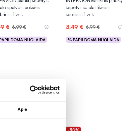
ERVION plaukų šepetys,
INTERVION klasikinis plaukų
alo spalvos, auksinis,
šepetys su plastikiniais
brinis, 1 vnt.
šereliais, 1 vnt.
49 €
3,49 €
6,99 €
6,99 €
PAPILDOMA NUOLAIDA
% PAPILDOMA NUOLAIDA
Į krepšelį
Į krepšelį
Apie
0%
-50%