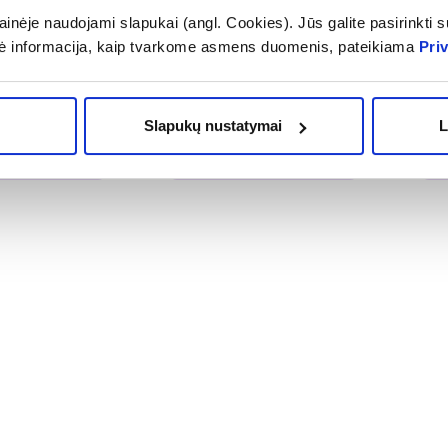
inėje naudojami slapukai (angl. Cookies). Jūs galite pasirinkti su
siauras plaukų
INTERVION didelė makiažo
INT
ė informacija, kaip tvarkome asmens duomenis, pateikiama
Pri
astikiniais
kempinėlė 3D, 1 vnt.
pin
nt.
2,24 €
1,
,99 €
4,49 €
Slapukų nustatymai
L
OMA NUOLAIDA
% PAPILDOMA NUOLAIDA
% 
epšelį
Į krepšelį