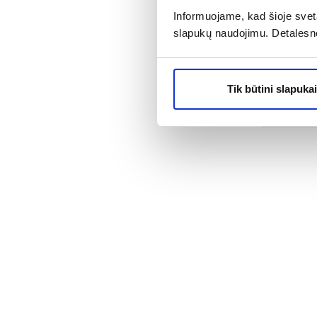
Informuojame, kad šioje sveta
INTERVION 
slapukų naudojimu. Detalesn
šepetys su pl
šereliais, 1 v
2,99 €
5
Tik būtini slapukai
% PAPILD
Į kr