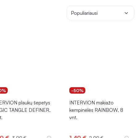
Populiariausi
0%
-50%
ERVION plaukų šepetys
INTERVION makiažo
GIC TANGLE DEFINER,
kempinėlės RAINBOW, 8
t.
vnt.
99 €
1,49 €