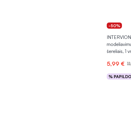
-50%
INTERVION 
modeliavimui
šereliais, 1 v
5,99 €
1
% PAPILD
Į kr