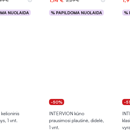
49 €
2,29 €
OMA NUOLAIDA
% PAPILDOMA NUOLAIDA
% 
epšelį
Į krepšelį
-50%
-5
elioninis
INTERVION kūno
INT
nys, 1 vnt.
prausimosi plaušinė, didelė,
klas
1 vnt.
vyra