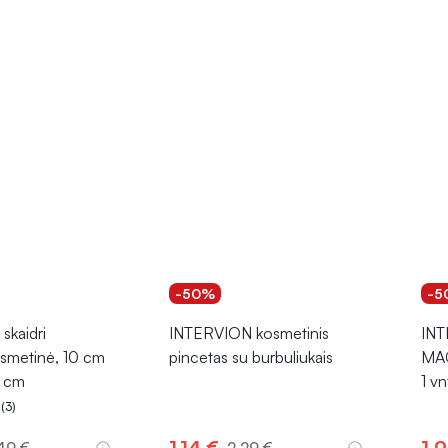
-50%
-5
skaidri
INTERVION kosmetinis
INT
osmetinė, 10 cm
pincetas su burbuliukais
MA
5 cm
1 vn
(3)
.3 iš 5
1,14 €
1,