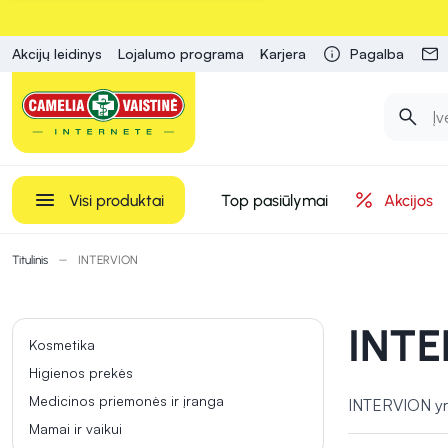
Akcijų leidinys
Lojalumo programa
Karjera
Pagalba
Visi produktai
Top pasiūlymai
Akcijos
Titulinis
INTERVION
INT
Kosmetika
Higienos prekės
Medicinos priemonės ir įranga
INTERVION yra 
Mamai ir vaikui