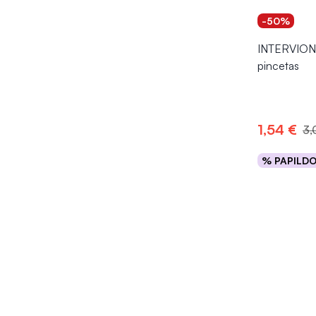
-50%
INTERVION 
pincetas
1,54 €
3,
% PAPILD
Į kr