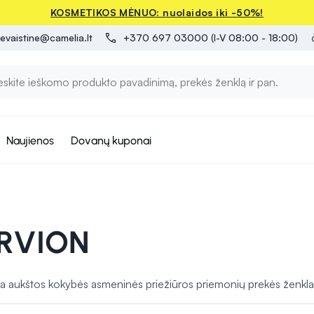
KOSMETIKOS MĖNUO: nuolaidos iki -50%!
evaistine@camelia.lt
+370 697 03000 (I-V 08:00 - 18:00)
Naujienos
Dovanų kuponai
ERVION
aukštos kokybės asmeninės priežiūros priemonių prekės ženklas. 