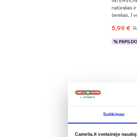
INTERVION 
natūraliais ir
šereliais, 1 v
5,99 €
1
% PAPILD
Į kr
Sutikimas
Camelia.lt svetainėje naudo
-50%