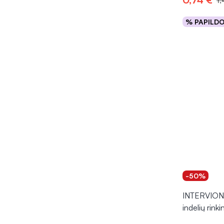
1,
% PAPILD
Į kr
-50%
INTERVION k
indelių rinki