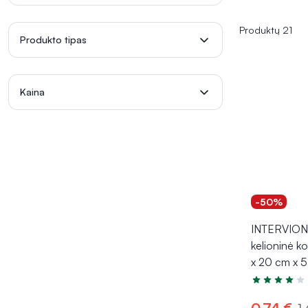
Produktų 21
Produkto tipas
Kaina
-50%
INTERVION 
kelioninė k
x 20 cm x 
Įvertinimas 4
0,74 €