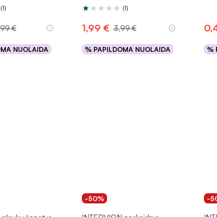
(1)
(1)
.0 iš 5
Įvertinimas 1.0 iš 5
1,99 €
0,
,99 €
3,99 €
OMA NUOLAIDA
% PAPILDOMA NUOLAIDA
% 
epšelį
Į krepšelį
-50%
-5