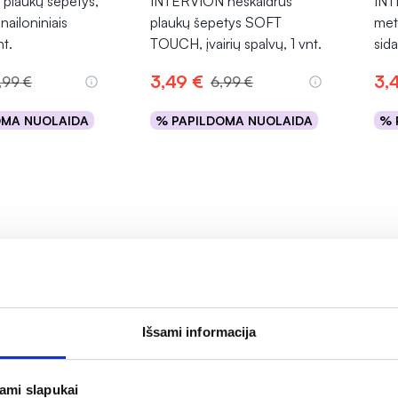
plaukų šepetys,
INTERVION neskaidrus
INT
 nailoniniais
plaukų šepetys SOFT
met
nt.
TOUCH, įvairių spalvų, 1 vnt.
sida
3,49 €
3,
1,99 €
6,99 €
OMA NUOLAIDA
% PAPILDOMA NUOLAIDA
% 
epšelį
Į krepšelį
Išsami informacija
jami slapukai
-50%
-5