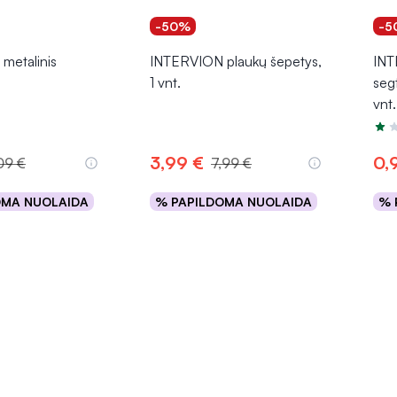
-50%
-5
metalinis
INTERVION plaukų šepetys,
INT
1 vnt.
segt
vnt.
Įver
3,99 €
0,
09 €
7,99 €
OMA NUOLAIDA
% PAPILDOMA NUOLAIDA
% 
epšelį
Į krepšelį