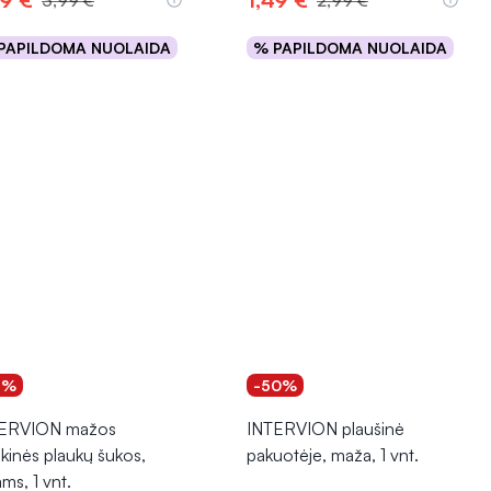
3,99 €
2,99 €
PAPILDOMA NUOLAIDA
% PAPILDOMA NUOLAIDA
Į krepšelį
Į krepšelį
1%
-50%
ERVION mažos
INTERVION plaušinė
ikinės plaukų šukos,
pakuotėje, maža, 1 vnt.
ms, 1 vnt.