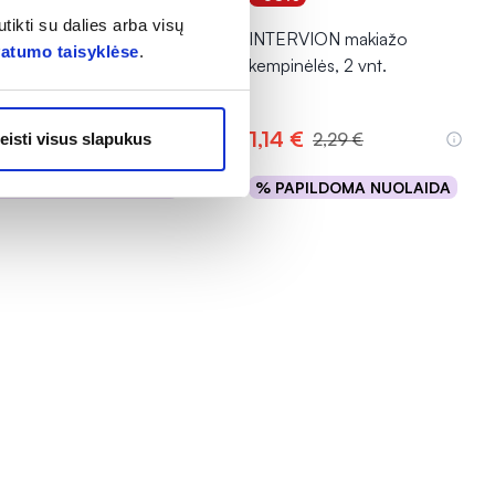
tikti su dalies arba visų
ERVION antakių
INTERVION makiažo
vatumo taisyklėse
.
cetas TWEEZER
kempinėlės, 2 vnt.
99 €
1,14 €
3,99 €
2,29 €
eisti visus slapukus
PAPILDOMA NUOLAIDA
% PAPILDOMA NUOLAIDA
Į krepšelį
Į krepšelį