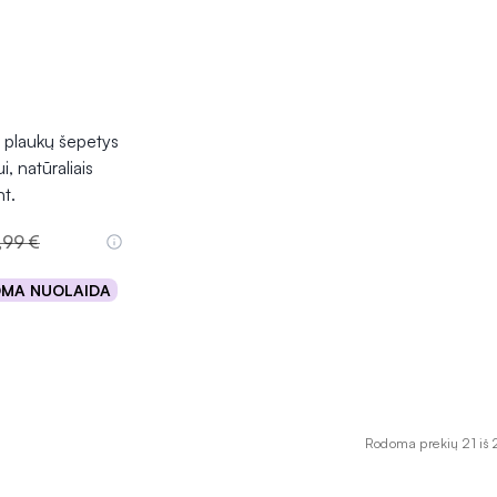
plaukų šepetys
, natūraliais
nt.
1,99 €
OMA NUOLAIDA
epšelį
Rodoma prekių 21 iš 