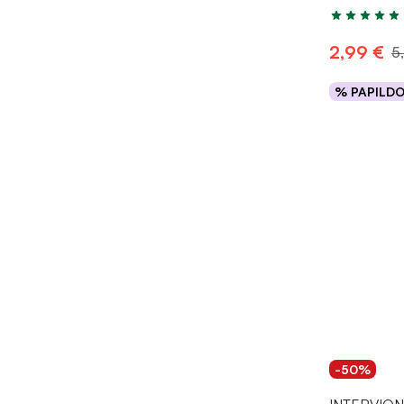
Įvertinimas 5
2,99 €
5
% PAPILD
Į kr
-50%