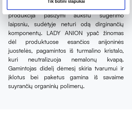
Tik būtini slapukai
medvilnės sluoksniu, laidūs orui. Taip pat
produkcija pasižymi aukštu sugėrimo
laipsniu, sudėtyje neturi odą dirginančių
komponentų. LADY ANION ypač žinomas
dėl produktuose esančios anijoninės
juostelės, pagamintos iš turmalino kristalo,
kuri neutralizuoja nemalonų kvapą.
Gamintojas didelį dėmesį skiria tvarumui ir
įklotus bei paketus gamina iš savaime
suyrančių organinių polimerų.