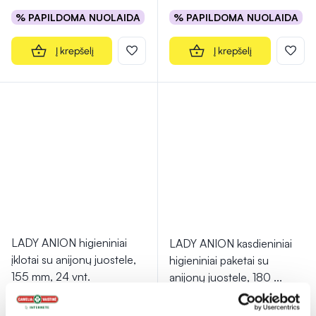
% PAPILDOMA NUOLAIDA
% PAPILDOMA NUOLAIDA
Į krepšelį
Į krepšelį
LADY ANION higieniniai
LADY ANION kasdieniniai
įklotai su anijonų juostele,
higieniniai paketai su
155 mm, 24 vnt.
anijonų juostele, 180
...
2,69 €
2,68 €