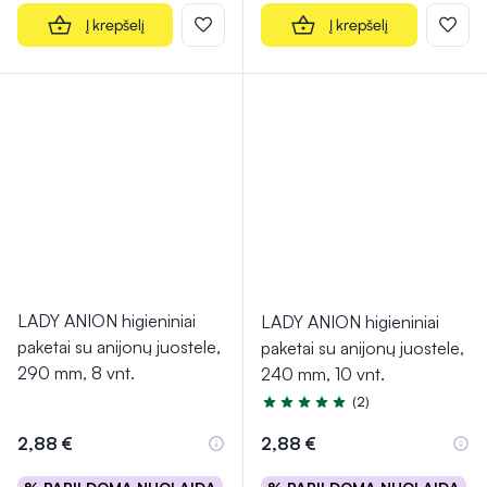
Į krepšelį
Į krepšelį
LADY ANION higieniniai
LADY ANION higieniniai
paketai su anijonų juostele,
paketai su anijonų juostele,
290 mm, 8 vnt.
240 mm, 10 vnt.
(2)
Įvertinimas 5.0 iš 5
2,88 €
2,88 €