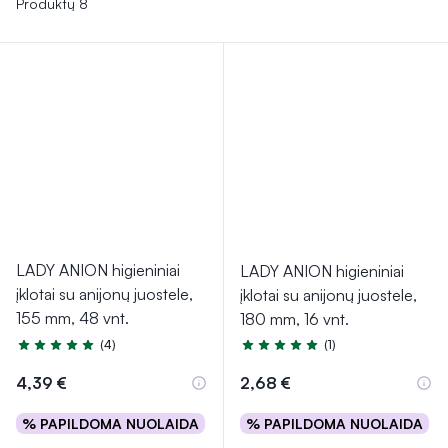
Produktų 8
LADY ANION higieniniai
LADY ANION higieniniai
įklotai su anijonų juostele,
įklotai su anijonų juostele,
155 mm, 48 vnt.
180 mm, 16 vnt.
(4)
(1)
Įvertinimas 5.0 iš 5
Įvertinimas 5.0 iš 5
4,39 €
2,68 €
% PAPILDOMA NUOLAIDA
% PAPILDOMA NUOLAIDA