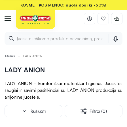
KOSMETIKOS MĖNUO: nuolaidos iki -50%!
Įveskite ieškomo produkto pavadinimą, prekės ženklą ir 
Titulinis
LADY ANION
LADY ANION
LADY ANION - komfortiškai moteriškai higienai. Jauskitės
saugiai ir savimi pasitikinčiai su LADY ANION produkcija su
anijonine juostele.
expand_more
Rūšiuoti
Filtrai (0)