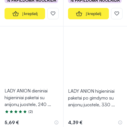
% PAPILDOMA NUOLAIDA
% PAPILDOMA NUOLAIDA
Į krepšelį
Į krepšelį
LADY ANION dieniniai
LADY ANION higieniniai
higieniniai paketai su
paketai po gimdymo su
anijonų juostele, 240
...
anijonų juostele, 330
...
(2)
Įvertinimas 5.0 iš 5
5,69 €
4,39 €