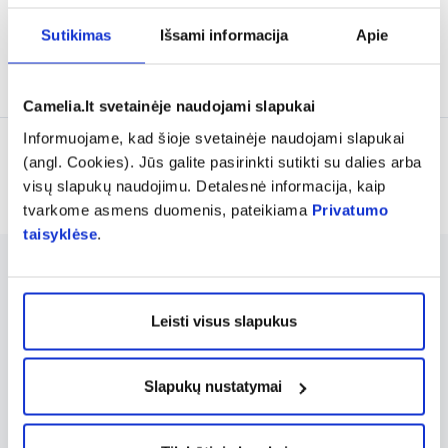
% PAPILDOMA NUOLAIDA
% PAPILDOMA NUOLAIDA
Sutikimas
Išsami informacija
Apie
Į krepšelį
Į krepšelį
Camelia.lt svetainėje naudojami slapukai
Informuojame, kad šioje svetainėje naudojami slapukai
(angl. Cookies). Jūs galite pasirinkti sutikti su dalies arba
Rodoma prekių 8 iš 8
visų slapukų naudojimu. Detalesnė informacija, kaip
tvarkome asmens duomenis, pateikiama
Privatumo
taisyklėse
.
Rumunijos gamintojo LADY ANION prekių
ženklas specializuojasi moteriškos higienos
Leisti visus slapukus
produktuose. LADY ANION gaminiai, tokie
kaip kasdieniai įklotai, dieniniai, naktiniai bei
Slapukų nustatymai
po gimdymo naudoti skirti paketai, yra
švelnaus paviršiaus, su ekologišku