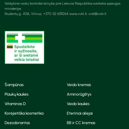
Valstybinė vaistų kontrolės tarnyba prie Lietuvos Respublikos sveikatos apsaugos
ministerijos
Studentų g. 45A, Vilnius, +370 52 639264 www.vvkt.lt, vvkt@vvkt.lt
Šampūnas
Veido kremas
Plaukų kaukės
Aminorūgštys
Vitaminas D
Veido kaukės
Korėjietiška kosmetika
Eteriniai aliejai
Dezodorantas
BB ir CC kremas