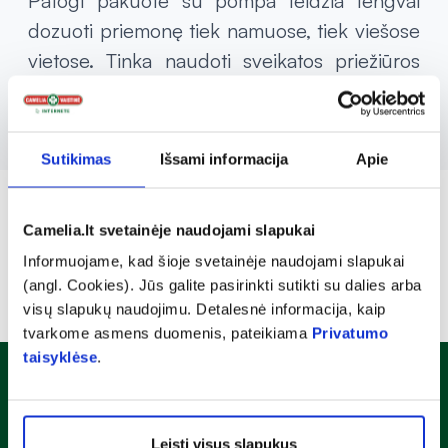
Patogi pakuotė su pompa leidžia lengvai
dozuoti priemonę tiek namuose, tiek viešose
vietose. Tinka naudoti sveikatos priežiūros
įstaigose, biuruose ir kasdienėje aplinkoje.
Sutikimas
Išsami informacija
Apie
Camelia.lt svetainėje naudojami slapukai
Informuojame, kad šioje svetainėje naudojami slapukai
(angl. Cookies). Jūs galite pasirinkti sutikti su dalies arba
visų slapukų naudojimu. Detalesnė informacija, kaip
tvarkome asmens duomenis, pateikiama
Privatumo
taisyklėse
.
Naujienlaiškis
Sužinok apie nuolaidas ir specialius pasiūlymus!
Leisti visus slapukus