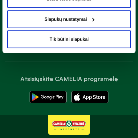
Slapukų nustatymai
Susipažinau ir sutinku su
privatumo taisyklėmis
Tik būtini slapukai
Prenumeruoti
Atsisiųskite CAMELIA programėlę