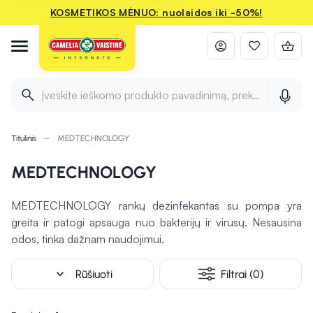
KOSMETIKOS MĖNUO: nuolaidos iki -50%!
Įveskite ieškomo produkto pavadinimą, prekės ženklą ir 
Titulinis
MEDTECHNOLOGY
MEDTECHNOLOGY
MEDTECHNOLOGY rankų dezinfekantas su pompa yra
greita ir patogi apsauga nuo bakterijų ir virusų. Nesausina
odos, tinka dažnam naudojimui.
expand_more
Rūšiuoti
Filtrai (0)