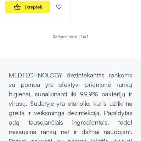
Į krepšelį
Rodoma prekių 1 iš 1
MEDTECHNOLOGY dezinfekantas rankoms
su pompa yra efektyvi priemonė rankų
higienai, sunaikinanti iki 99,9% bakterijų ir
virusų. Sudėtyje yra etanolio, kuris užtikrina
greitą ir veiksmingą dezinfekciją. Papildytas
odą tausojančiais ingredientais, todėl
nesausina rankų net ir dažnai naudojant.