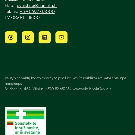
El. p.:
evaistine@camelia.lt
Tel. nr.:
+370 697 03000
I-V 08:00 - 18:00
Valstybinė vaistų kontrolės tarnyba prie Lietuvos Respublikos sveikatos apsaugos
ministerijos
Studentų g. 45A, Vilnius, +370 52 639264 www.vvkt.lt, vvkt@vvkt.lt