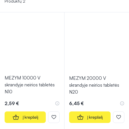
Produktų 2
MEZYM 10000 V
MEZYM 20000 V
skrandyje neirios tabletės
skrandyje neirios tabletės
N10
N20
2,59 €
6,45 €
Į krepšelį
Į krepšelį