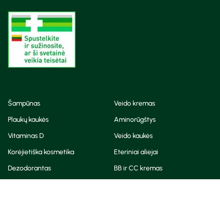
Šampūnas
Veido kremas
Plaukų kaukės
Aminorūgštys
Vitaminas D
Veido kaukės
Korėjietiška kosmetika
Eteriniai aliejai
Dezodorantas
BB ir CC kremas
Visos teisės saugomos
Privatumo taisyklės
Slapukų politika