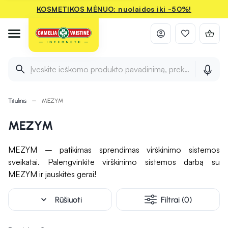
KOSMETIKOS MĖNUO: nuolaidos iki -50%!
Įveskite ieškomo produkto pavadinimą, prekės ženklą ir 
Titulinis
MEZYM
MEZYM
MEZYM – patikimas sprendimas virškinimo sistemos
sveikatai. Palengvinkite virškinimo sistemos darbą su
MEZYM ir jauskitės gerai!
expand_more
Rūšiuoti
Filtrai (0)