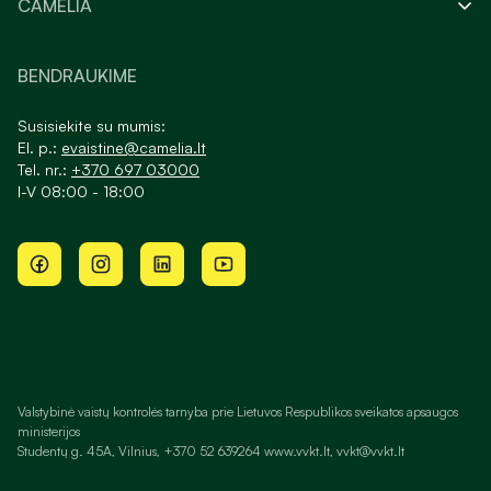
CAMELIA
BENDRAUKIME
Susisiekite su mumis:
El. p.:
evaistine@camelia.lt
Tel. nr.:
+370 697 03000
I-V 08:00 - 18:00
Valstybinė vaistų kontrolės tarnyba prie Lietuvos Respublikos sveikatos apsaugos
ministerijos
Studentų g. 45A, Vilnius, +370 52 639264 www.vvkt.lt, vvkt@vvkt.lt