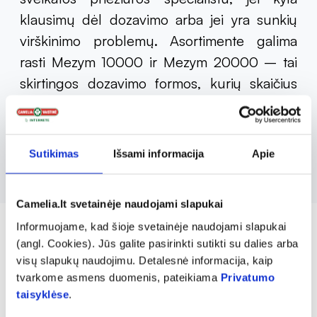
klausimų dėl dozavimo arba jei yra sunkių
virškinimo problemų. Asortimente galima
rasti Mezym 10000 ir Mezym 20000 – tai
skirtingos dozavimo formos, kurių skaičius
nurodo pankreatino kiekį vienoje tabletėje.
Skirtingos dozės leidžia pritaikyti gydymą
pagal individualius poreikius.
Sutikimas
Išsami informacija
Apie
Camelia.lt svetainėje naudojami slapukai
Informuojame, kad šioje svetainėje naudojami slapukai
(angl. Cookies). Jūs galite pasirinkti sutikti su dalies arba
visų slapukų naudojimu. Detalesnė informacija, kaip
tvarkome asmens duomenis, pateikiama
Privatumo
taisyklėse
.