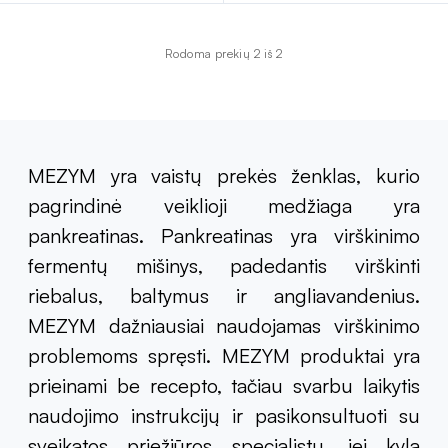
Rodoma prekių 2 iš 2
MEZYM yra vaistų prekės ženklas, kurio
pagrindinė veiklioji medžiaga yra
pankreatinas. Pankreatinas yra virškinimo
fermentų mišinys, padedantis virškinti
riebalus, baltymus ir angliavandenius.
MEZYM dažniausiai naudojamas virškinimo
problemoms spręsti. MEZYM produktai yra
prieinami be recepto, tačiau svarbu laikytis
naudojimo instrukcijų ir pasikonsultuoti su
sveikatos priežiūros specialistu, jei kyla