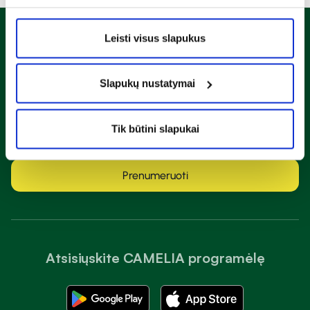
Naujienlaiškis
Leisti visus slapukus
Sužinok apie nuolaidas ir specialius pasiūlymus!
Slapukų nustatymai
Tik būtini slapukai
Susipažinau ir sutinku su
privatumo taisyklėmis
Prenumeruoti
Atsisiųskite CAMELIA programėlę