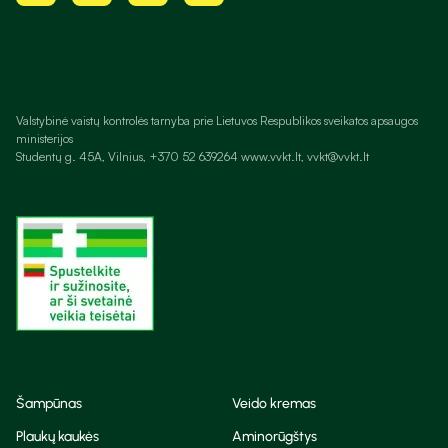
Valstybinė vaistų kontrolės tarnyba prie Lietuvos Respublikos sveikatos apsaugos
ministerijos
Studentų g. 45A, Vilnius, +370 52 639264 www.vvkt.lt, vvkt@vvkt.lt
Šampūnas
Veido kremas
Plaukų kaukės
Aminorūgštys