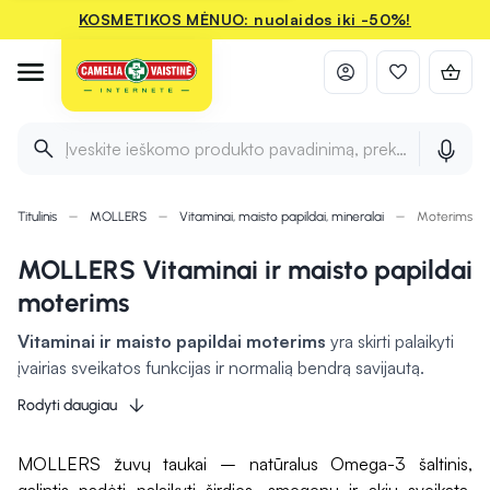
KOSMETIKOS MĖNUO: nuolaidos iki -50%!
Įveskite ieškomo produkto pavadinimą, prekės ženklą ir 
Titulinis
MOLLERS
Vitaminai, maisto papildai, mineralai
Moterims
MOLLERS Vitaminai ir maisto papildai
moterims
Vitaminai ir maisto papildai moterims
yra skirti palaikyti
įvairias sveikatos funkcijas ir normalią bendrą savijautą.
Dažnai rekomenduojama vartoti vitaminą D, kuris yra
Rodyti daugiau
svarbus kaulų funkcijai, imuninei sveikatai bei kalcį, kuris
stiprina kaulus ir dantis. Vitaminas B12 ir folio rūgštis gali
MOLLERS žuvų taukai – natūralus Omega-3 šaltinis,
padėti palaikyti energijos lygį ir nervų sistemos veiklą
,