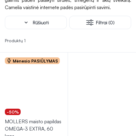
galintis padėti palaikyti širdies, smegenų ir akių sveikatą.
o geležis gali būti naudinga esant jos trūkumui ar anemijos
Camelia vaistinė internete padės pasirūpinti savimi.
simptomams slopinti . Omega-3 riebalų rūgštys taip pat
gali
padėti palaikyti širdies veiklą ir gerinti odos būklę.
expand_more
Rūšiuoti
Filtrai (0)
Reguliarus šių papildų vartojimas gali prisidėti prie geresnės
moterų sveikatos ir bendros savijautos.
Produktų 1
Moterų organizmo poreikiai gali keistis priklausomai nuo
amžiaus, gyvenimo būdo ir įvairių gyvenimo etapų – dėl
šios priežasties vitaminai moterims dažnai pasirenkami
Mėnesio PASIŪLYMAS
atsižvelgiant į individualias aplinkybes ir mitybos ypatumus.
Svarbiausi vitaminai moterims paprastai apima
vitaminą D,
B grupės vitaminus, vitaminą C, folio rūgštį
bei
įvairius
mineralus
, kurie dalyvauja daugelyje organizmo funkcijų.
Jaunesniame amžiuje dažnai aktualūs vitaminai moterims
nuo 30 ar vitaminai jaunoms moterims, kai didelis dėmesys
-50%
skiriamas aktyviam gyvenimo būdui, energijos apykaitai ir
MOLLERS maisto papildas
subalansuotai mitybai. Tuo tarpu vitaminai moterims virš 40,
OMEGA-3 EXTRA, 60
vitaminai moterims 45+ ar vitaminai moterims 50+ dažnai